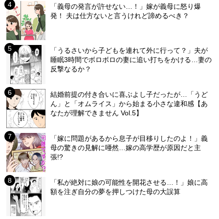
「義母の発言が許せない…！」嫁が義母に怒り爆
発！ 夫は仕方ないと言うけれど諦めるべき？
「うるさいから子どもを連れて外に行って？」夫が
睡眠3時間でボロボロの妻に追い打ちをかける…妻の
反撃なるか？
結婚前提の付き合いに喜ぶよし子だったが…「うど
ん」と「オムライス」から始まる小さな違和感【あ
なたが理解できません Vol.5】
「嫁に問題があるから息子が目移りしたのよ！」義
母の驚きの見解に唖然…嫁の高学歴が原因だと主
張!?
「私が絶対に娘の可能性を開花させる…！」娘に高
額を注ぎ自分の夢を押しつけた母の大誤算