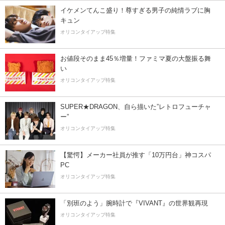
イケメンてんこ盛り！尊すぎる男子の純情ラブに胸
キュン
オリコンタイアップ特集
お値段そのまま45％増量！ファミマ夏の大盤振る舞
い
オリコンタイアップ特集
SUPER★DRAGON、自ら描いた”レトロフューチャ
ー”
オリコンタイアップ特集
【驚愕】メーカー社員が推す「10万円台」神コスパ
PC
オリコンタイアップ特集
「別班のよう」腕時計で『VIVANT』の世界観再現
オリコンタイアップ特集