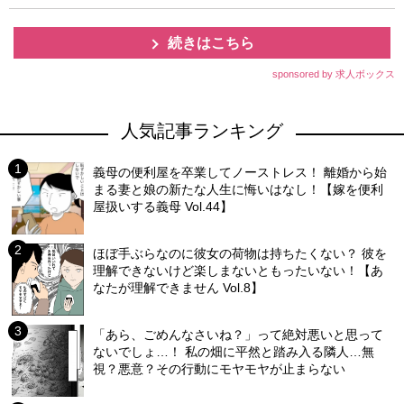
続きはこちら
sponsored by 求人ボックス
人気記事ランキング
義母の便利屋を卒業してノーストレス！ 離婚から始
まる妻と娘の新たな人生に悔いはなし！【嫁を便利
屋扱いする義母 Vol.44】
ほぼ手ぶらなのに彼女の荷物は持ちたくない？ 彼を
理解できないけど楽しまないともったいない！【あ
なたが理解できません Vol.8】
「あら、ごめんなさいね？」って絶対悪いと思って
ないでしょ…！ 私の畑に平然と踏み入る隣人…無
視？悪意？その行動にモヤモヤが止まらない