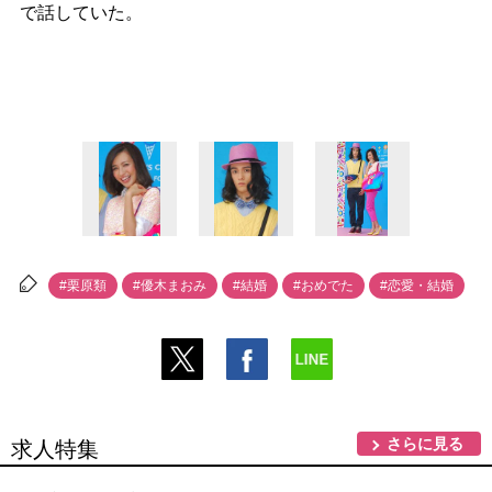
で話していた。
#栗原類
#優木まおみ
#結婚
#おめでた
#恋愛・結婚
さらに見る
求人特集