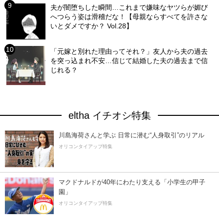
夫が闇堕ちした瞬間…これまで嫌味なヤツらが媚び
へつらう姿は滑稽だな！【母親ならすべてを許さな
いとダメですか？ Vol.28】
「元嫁と別れた理由ってそれ？」友人から夫の過去
を突っ込まれ不安…信じて結婚した夫の過去まで信
じれる？
eltha イチオシ特集
川島海荷さんと学ぶ 日常に潜む“人身取引”のリアル
オリコンタイアップ特集
マクドナルドが40年にわたり支える「小学生の甲子
園」
オリコンタイアップ特集