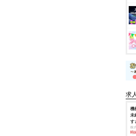
求
機
未
す
株
時給