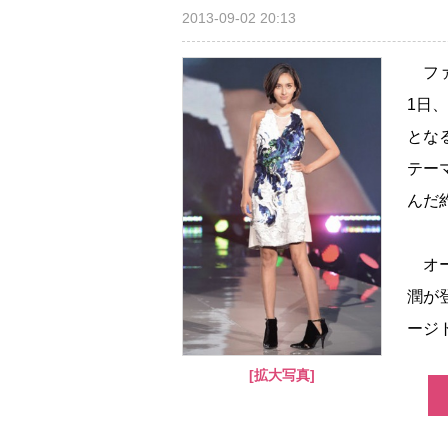
2013-09-02 20:13
ファ
1日
とな
テー
んだ
オー
潤が
ージト.
[拡大写真]