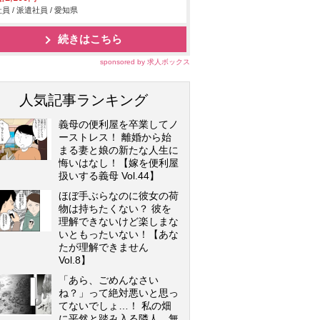
員 / 派遣社員 / 愛知県
続きはこちら
sponsored by 求人ボックス
人気記事ランキング
義母の便利屋を卒業してノ
ーストレス！ 離婚から始
まる妻と娘の新たな人生に
悔いはなし！【嫁を便利屋
扱いする義母 Vol.44】
ほぼ手ぶらなのに彼女の荷
物は持ちたくない？ 彼を
理解できないけど楽しまな
いともったいない！【あな
たが理解できません
Vol.8】
「あら、ごめんなさい
ね？」って絶対悪いと思っ
てないでしょ…！ 私の畑
に平然と踏み入る隣人…無