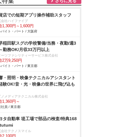
人特集
さらに見る
貨店での短期アプリ操作補助スタッフ
式会社ハイファイブ
1,300円～1,600円
バイト・パート / 大阪府
早稲田駅スグの学校警備/当務・夜勤/週3
～勤務OK/月収33万円以上
ターツファシリティーサービス株式会社
2万9,250円
バイト・パート / 東京都
響・照明・映像テクニカルアシスタント
経験OK!音・光・映像の世界に飛び込も
ビノメディアテクニカル株式会社
1,360円～
社員 / 東京都
ヨタ自動車 堤工場で部品の検査/特典168
tutumi
式会社テクノスマイル
2,100円