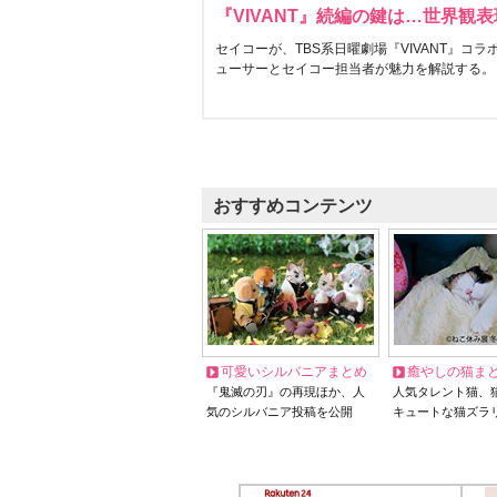
『VIVANT』続編の鍵は…世界観
セイコーが、TBS系日曜劇場『VIVANT』コ
ューサーとセイコー担当者が魅力を解説する。
おすすめコンテンツ
可愛いシルバニアまとめ
癒やしの猫ま
『鬼滅の刃』の再現ほか、人
人気タレント猫、
気のシルバニア投稿を公開
キュートな猫ズラ