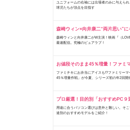
ユニフォームの右袖には出場者のみに与えられ
球児たちが頂点を目指す
森崎ウィン×向井康二“両片思い”
森崎ウィンと向井康二がW主演！映画『（LOVE S
最速配信。究極のピュアラブ！
お値段そのまま45％増量！ファミ
ファミチキにお弁当にアイスも!?ファミリーマ
45％増量作戦」が今夏、シリーズ初の年2回開
プロ厳選！目的別「おすすめPC９
用途に合うパソコン選びは意外と難しい。そこ
途別のおすすめモデルをご紹介！