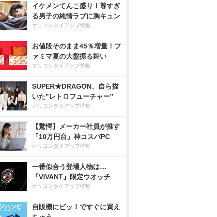
イケメンてんこ盛り！尊すぎ
る男子の純情ラブに胸キュン
オリコンタイアップ特集
お値段そのまま45％増量！フ
ァミマ夏の大盤振る舞い
オリコンタイアップ特集
SUPER★DRAGON、自ら描
いた”レトロフューチャー”
オリコンタイアップ特集
【驚愕】メーカー社員が推す
「10万円台」神コスパPC
オリコンタイアップ特集
一番似合う登場人物は…
『VIVANT』限定ウオッチ
オリコンタイアップ特集
自販機にピッ！ですぐに買え