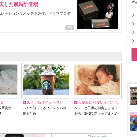
登
表現した腕時計登場
ラボレーションウオッチを製作。ドラマプロデ
とめ
スタバ新作イッキ見せ！
天使級に可愛い子供たち
猫写真集…
いくつ知ってる？ スタバ新
ペットと子供の仲良しショッ
リ
作まとめ
ト他、SNS話題キッズまとめ