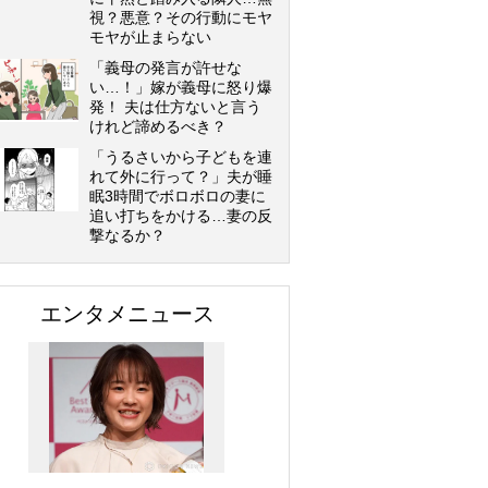
視？悪意？その行動にモヤ
モヤが止まらない
「義母の発言が許せな
い…！」嫁が義母に怒り爆
発！ 夫は仕方ないと言う
けれど諦めるべき？
「うるさいから子どもを連
れて外に行って？」夫が睡
眠3時間でボロボロの妻に
追い打ちをかける…妻の反
撃なるか？
エンタメニュース