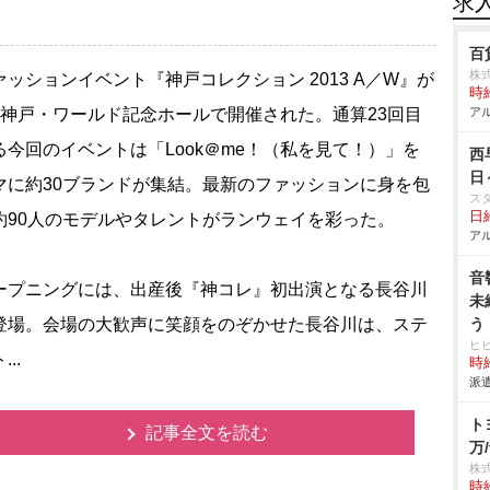
求
百
株
ッションイベント『神戸コレクション 2013 A／W』が
時給
、神戸・ワールド記念ホールで開催された。通算23回目
アル
る今回のイベントは「Look＠me！（私を見て！）」を
西
日
マに約30ブランドが集結。最新のファッションに身を包
ス
日給
約90人のモデルやタレントがランウェイを彩った。
アル
音
プニングには、出産後『神コレ』初出演となる長谷川
未
登場。会場の大歓声に笑顔をのぞかせた長谷川は、ステ
う
ヒ
..
時給
派遣
ト
記事全文を読む
万/
株
時給