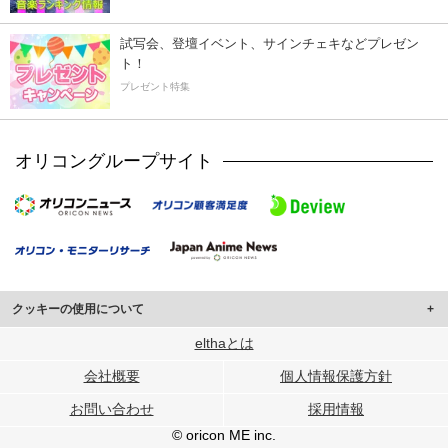
試写会、登壇イベント、サインチェキなどプレゼン
ト！
プレゼント特集
オリコングループサイト
クッキーの使用について
このサイトでは Cookie を使用して、ユーザーに合わせたコンテンツや広告の
elthaとは
表示、ソーシャル メディア機能の提供、広告の表示回数やクリック数の測定を
会社概要
個人情報保護方針
行っています。
また、ユーザーによるサイトの利用状況についても情報を収集し、ソーシャル
お問い合わせ
採用情報
メディアや広告配信、データ解析の各パートナーに提供しています。
各パートナーは、この情報とユーザーが各パートナーに提供した他の情報や、
© oricon ME inc.
ユーザーが各パートナーのサービスを使用したときに収集した他の情報を組み