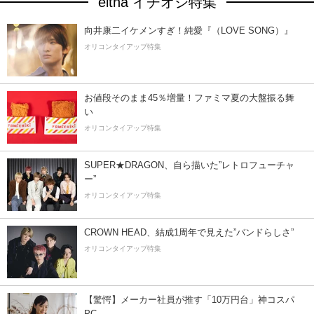
eltha イチオシ特集
向井康二イケメンすぎ！純愛『（LOVE SONG）』
オリコンタイアップ特集
お値段そのまま45％増量！ファミマ夏の大盤振る舞
い
オリコンタイアップ特集
SUPER★DRAGON、自ら描いた”レトロフューチャ
ー”
オリコンタイアップ特集
CROWN HEAD、結成1周年で見えた”バンドらしさ”
オリコンタイアップ特集
【驚愕】メーカー社員が推す「10万円台」神コスパ
PC