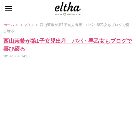
ホーム
＞
エンタメ
＞ 西山茉希が第1子女児出産 パパ・早乙女もブログで喜
び綴る
西山茉希が第1子女児出産 パパ・早乙女もブログで
喜び綴る
2013-10-30 14:10