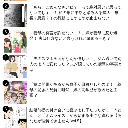
「あら、ごめんなさいね？」って絶対悪いと思って
ないでしょ…！ 私の畑に平然と踏み入る隣人…無
視？悪意？その行動にモヤモヤが止まらない
「義母の発言が許せない…！」嫁が義母に怒り爆
発！ 夫は仕方ないと言うけれど諦めるべき？
「夫のスマホ画面がなんか怪しい…」ジム通いで別
人のように変わった!? 夫が隠していた衝撃の事実と
は
「嫁に問題があるから息子が目移りしたのよ！」義
母の驚きの見解に唖然…嫁の高学歴が原因だと主
張!?
結婚前提の付き合いに喜ぶよし子だったが…「うど
ん」と「オムライス」から始まる小さな違和感【あ
なたが理解できません Vol.5】