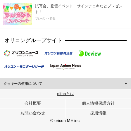
試写会、登壇イベント、サインチェキなどプレゼン
ト！
プレゼント特集
オリコングループサイト
クッキーの使用について
このサイトでは Cookie を使用して、ユーザーに合わせたコンテンツや広告の
elthaとは
表示、ソーシャル メディア機能の提供、広告の表示回数やクリック数の測定を
会社概要
個人情報保護方針
行っています。
また、ユーザーによるサイトの利用状況についても情報を収集し、ソーシャル
お問い合わせ
採用情報
メディアや広告配信、データ解析の各パートナーに提供しています。
各パートナーは、この情報とユーザーが各パートナーに提供した他の情報や、
© oricon ME inc.
ユーザーが各パートナーのサービスを使用したときに収集した他の情報を組み
合わせて使用することがあります。