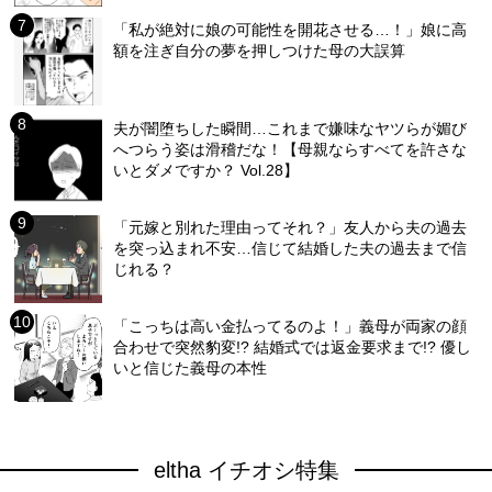
「私が絶対に娘の可能性を開花させる…！」娘に高
額を注ぎ自分の夢を押しつけた母の大誤算
夫が闇堕ちした瞬間…これまで嫌味なヤツらが媚び
へつらう姿は滑稽だな！【母親ならすべてを許さな
いとダメですか？ Vol.28】
「元嫁と別れた理由ってそれ？」友人から夫の過去
を突っ込まれ不安…信じて結婚した夫の過去まで信
じれる？
「こっちは高い金払ってるのよ！」義母が両家の顔
合わせで突然豹変!? 結婚式では返金要求まで!? 優し
いと信じた義母の本性
eltha イチオシ特集