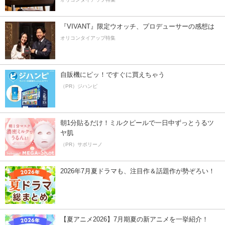
『VIVANT』限定ウオッチ、プロデューサーの感想は
オリコンタイアップ特集
自販機にピッ！ですぐに買えちゃう
（PR）ジハンピ
朝1分貼るだけ！ミルクピールで一日中ずっとうるツ
ヤ肌
（PR）サボリーノ
2026年7月夏ドラマも、注目作＆話題作が勢ぞろい！
【夏アニメ2026】7月期夏の新アニメを一挙紹介！