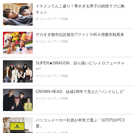
イケメンてんこ盛り！尊すぎる男子の純情ラブに胸
キュン
オリコンタイアップ特集
デカすぎ都市伝説発生!?ファミマ45％増量作戦再来
オリコンタイアップ特集
SUPER★DRAGON、自ら描いた”レトロフューチャ
ー”
オリコンタイアップ特集
CROWN HEAD、結成1周年で見えた”バンドらしさ”
オリコンタイアップ特集
パソコンメーカー社員が本気で選ぶ「10万円台PC3
選」
オリコンタイアップ特集