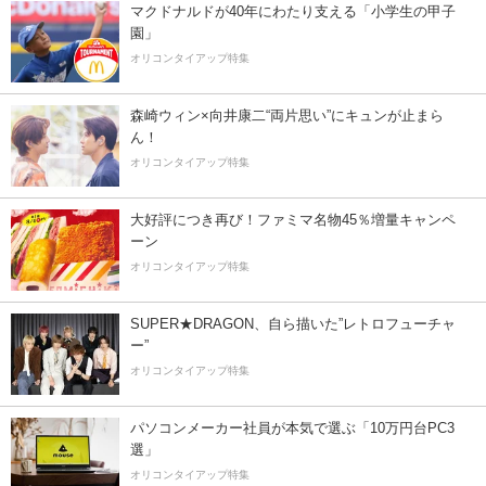
マクドナルドが40年にわたり支える「小学生の甲子
園」
オリコンタイアップ特集
森崎ウィン×向井康二“両片思い”にキュンが止まら
ん！
オリコンタイアップ特集
大好評につき再び！ファミマ名物45％増量キャンペ
ーン
オリコンタイアップ特集
SUPER★DRAGON、自ら描いた”レトロフューチャ
ー”
オリコンタイアップ特集
パソコンメーカー社員が本気で選ぶ「10万円台PC3
選」
オリコンタイアップ特集