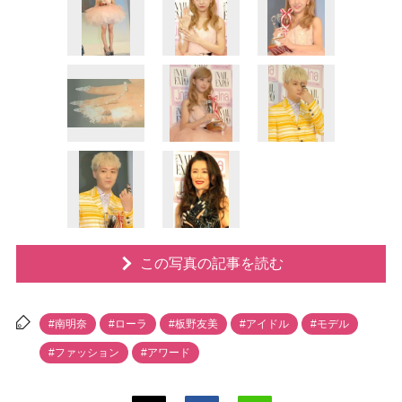
この写真の記事を読む
#南明奈
#ローラ
#板野友美
#アイドル
#モデル
#ファッション
#アワード