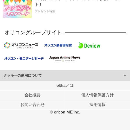
ト！
プレゼント特集
オリコングループサイト
クッキーの使用について
このサイトでは Cookie を使用して、ユーザーに合わせたコンテンツや広告の
elthaとは
表示、ソーシャル メディア機能の提供、広告の表示回数やクリック数の測定を
会社概要
個人情報保護方針
行っています。
また、ユーザーによるサイトの利用状況についても情報を収集し、ソーシャル
お問い合わせ
採用情報
メディアや広告配信、データ解析の各パートナーに提供しています。
各パートナーは、この情報とユーザーが各パートナーに提供した他の情報や、
© oricon ME inc.
ユーザーが各パートナーのサービスを使用したときに収集した他の情報を組み
合わせて使用することがあります。