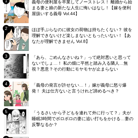
義母の便利屋を卒業してノーストレス！ 離婚から始
まる妻と娘の新たな人生に悔いはなし！【嫁を便利
屋扱いする義母 Vol.44】
ほぼ手ぶらなのに彼女の荷物は持ちたくない？ 彼を
理解できないけど楽しまないともったいない！【あ
なたが理解できません Vol.8】
「あら、ごめんなさいね？」って絶対悪いと思って
ないでしょ…！ 私の畑に平然と踏み入る隣人…無
視？悪意？その行動にモヤモヤが止まらない
「義母の発言が許せない…！」嫁が義母に怒り爆
発！ 夫は仕方ないと言うけれど諦めるべき？
「うるさいから子どもを連れて外に行って？」夫が
睡眠3時間でボロボロの妻に追い打ちをかける…妻の
反撃なるか？