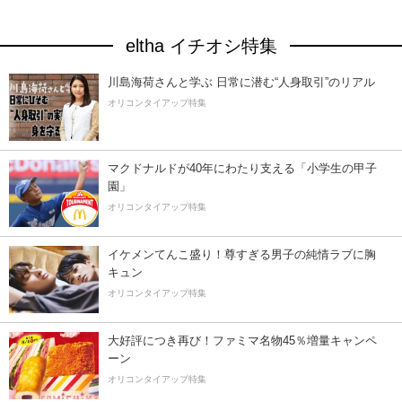
eltha イチオシ特集
川島海荷さんと学ぶ 日常に潜む“人身取引”のリアル
オリコンタイアップ特集
マクドナルドが40年にわたり支える「小学生の甲子
園」
オリコンタイアップ特集
イケメンてんこ盛り！尊すぎる男子の純情ラブに胸
キュン
オリコンタイアップ特集
大好評につき再び！ファミマ名物45％増量キャンペ
ーン
オリコンタイアップ特集