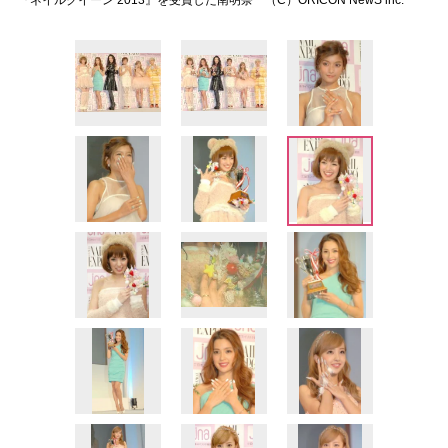
『ネイルクイーン 2013』を受賞した南明奈 （C）ORICON NewS inc.