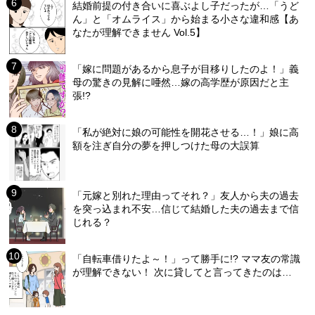
結婚前提の付き合いに喜ぶよし子だったが…「うど
ん」と「オムライス」から始まる小さな違和感【あ
なたが理解できません Vol.5】
「嫁に問題があるから息子が目移りしたのよ！」義
母の驚きの見解に唖然…嫁の高学歴が原因だと主
張!?
「私が絶対に娘の可能性を開花させる…！」娘に高
額を注ぎ自分の夢を押しつけた母の大誤算
「元嫁と別れた理由ってそれ？」友人から夫の過去
を突っ込まれ不安…信じて結婚した夫の過去まで信
じれる？
「自転車借りたよ～！」って勝手に!? ママ友の常識
が理解できない！ 次に貸してと言ってきたのは…