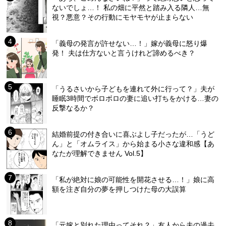
ないでしょ…！ 私の畑に平然と踏み入る隣人…無
視？悪意？その行動にモヤモヤが止まらない
「義母の発言が許せない…！」嫁が義母に怒り爆
発！ 夫は仕方ないと言うけれど諦めるべき？
「うるさいから子どもを連れて外に行って？」夫が
睡眠3時間でボロボロの妻に追い打ちをかける…妻の
反撃なるか？
結婚前提の付き合いに喜ぶよし子だったが…「うど
ん」と「オムライス」から始まる小さな違和感【あ
なたが理解できません Vol.5】
「私が絶対に娘の可能性を開花させる…！」娘に高
額を注ぎ自分の夢を押しつけた母の大誤算
「元嫁と別れた理由ってそれ？」友人から夫の過去