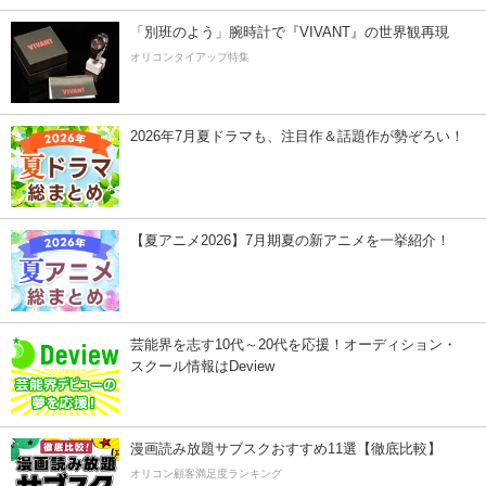
「別班のよう」腕時計で『VIVANT』の世界観再現
オリコンタイアップ特集
2026年7月夏ドラマも、注目作＆話題作が勢ぞろい！
【夏アニメ2026】7月期夏の新アニメを一挙紹介！
芸能界を志す10代～20代を応援！オーディション・
スクール情報はDeview
漫画読み放題サブスクおすすめ11選【徹底比較】
オリコン顧客満足度ランキング