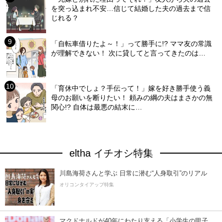
を突っ込まれ不安…信じて結婚した夫の過去まで信
じれる？
「自転車借りたよ～！」って勝手に!? ママ友の常識
が理解できない！ 次に貸してと言ってきたのは…
「育休中でしょ？手伝って！」嫁を好き勝手使う義
母のお願いを断りたい！ 頼みの綱の夫はまさかの無
関心!? 自体は最悪の結末に…
eltha イチオシ特集
川島海荷さんと学ぶ 日常に潜む“人身取引”のリアル
オリコンタイアップ特集
マクドナルドが40年にわたり支える「小学生の甲子