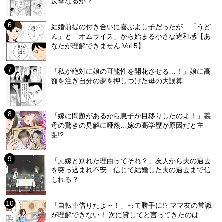
反撃なるか？
結婚前提の付き合いに喜ぶよし子だったが…「うど
ん」と「オムライス」から始まる小さな違和感【あ
なたが理解できません Vol.5】
「私が絶対に娘の可能性を開花させる…！」娘に高
額を注ぎ自分の夢を押しつけた母の大誤算
「嫁に問題があるから息子が目移りしたのよ！」義
母の驚きの見解に唖然…嫁の高学歴が原因だと主
張!?
「元嫁と別れた理由ってそれ？」友人から夫の過去
を突っ込まれ不安…信じて結婚した夫の過去まで信
じれる？
「自転車借りたよ～！」って勝手に!? ママ友の常識
が理解できない！ 次に貸してと言ってきたのは…