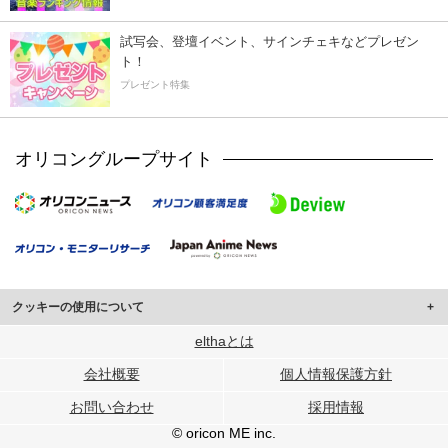
試写会、登壇イベント、サインチェキなどプレゼン
ト！
プレゼント特集
オリコングループサイト
クッキーの使用について
このサイトでは Cookie を使用して、ユーザーに合わせたコンテンツや広告の
elthaとは
表示、ソーシャル メディア機能の提供、広告の表示回数やクリック数の測定を
会社概要
個人情報保護方針
行っています。
また、ユーザーによるサイトの利用状況についても情報を収集し、ソーシャル
お問い合わせ
採用情報
メディアや広告配信、データ解析の各パートナーに提供しています。
各パートナーは、この情報とユーザーが各パートナーに提供した他の情報や、
© oricon ME inc.
ユーザーが各パートナーのサービスを使用したときに収集した他の情報を組み