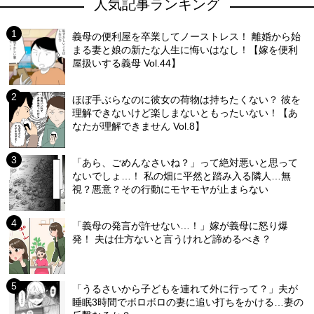
人気記事ランキング
義母の便利屋を卒業してノーストレス！ 離婚から始
まる妻と娘の新たな人生に悔いはなし！【嫁を便利
屋扱いする義母 Vol.44】
ほぼ手ぶらなのに彼女の荷物は持ちたくない？ 彼を
理解できないけど楽しまないともったいない！【あ
なたが理解できません Vol.8】
「あら、ごめんなさいね？」って絶対悪いと思って
ないでしょ…！ 私の畑に平然と踏み入る隣人…無
視？悪意？その行動にモヤモヤが止まらない
「義母の発言が許せない…！」嫁が義母に怒り爆
発！ 夫は仕方ないと言うけれど諦めるべき？
「うるさいから子どもを連れて外に行って？」夫が
睡眠3時間でボロボロの妻に追い打ちをかける…妻の