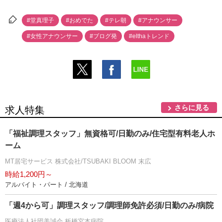
#堂真理子
#おめでた
#テレ朝
#アナウンサー
#女性アナウンサー
#ブログ発
#elthaトレンド
さらに見る
求人特集
「福祉調理スタッフ」無資格可/日勤のみ/住宅型有料老人ホ
ーム
MT居宅サービス 株式会社/TSUBAKI BLOOM 末広
時給1,200円～
アルバイト・パート / 北海道
「週4から可」調理スタッフ/調理師免許必須/日勤のみ/病院
医療法人社団美誠会 板橋宮本病院