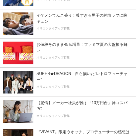
イケメンてんこ盛り！尊すぎる男子の純情ラブに胸
キュン
オリコンタイアップ特集
お値段そのまま45％増量！ファミマ夏の大盤振る舞
い
オリコンタイアップ特集
SUPER★DRAGON、自ら描いた”レトロフューチャ
ー”
オリコンタイアップ特集
【驚愕】メーカー社員が推す「10万円台」神コスパ
PC
オリコンタイアップ特集
『VIVANT』限定ウオッチ、プロデューサーの感想は