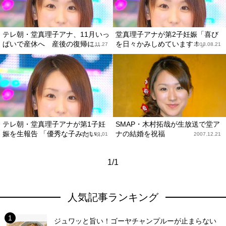
テレ朝・堂真理子アナ、11月いっ
堂真理子アナが第2子妊娠「喜び
ぱいで産休へ 産後の復帰に...
を日々かみしめています！」
2013.11.27
2013.08.21
テレ朝・堂真理子アナが第1子妊
SMAP・木村拓哉が生放送で堂ア
娠を生報告 「優秀な子みたい...
ナの結婚を祝福
2010.09.01
2007.12.21
1/1
人気記事ランキング
ジュワッと旨い！ゴーヤチャンプルーが止まらない