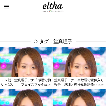
タグ：堂真理子
テレ朝・堂真理子アナ「感動で胸
堂真理子アナ、生放送で産休入り
いっぱい」 フェイスブック...
報告 感謝と復帰意欲語る
2014.02.06
2013.11.29