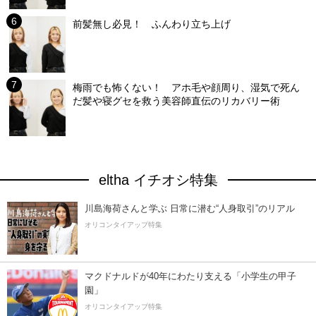
前髪無し必見！ ふんわり立ち上げ
梅雨でも怖くない！ アホ毛や顔周り、湿気で死ん
だ髪や寝グセを救う美容師直伝のリカバリー術
eltha イチオシ特集
川島海荷さんと学ぶ 日常に潜む“人身取引”のリアル
オリコンタイアップ特集
マクドナルドが40年にわたり支える「小学生の甲子
園」
オリコンタイアップ特集