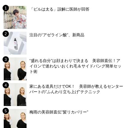
「ピルは太る」誤解に医師が回答
注目の“アゼライン酸”、新商品
“盛れる自分”は顔まわりで決まる 美容師直伝！ア
イロンで迷わないおくれ毛＆サイドバング簡単セッ
ト術
家にある道具だけでOK！ 美容師が教えるセンター
パートの”ふんわり立ち上げ”テクニック
梅雨の美容師直伝”髪リカバリー”