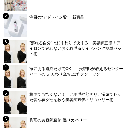
注目の“アゼライン酸”、新商品
“盛れる自分”は顔まわりで決まる 美容師直伝！ア
イロンで迷わないおくれ毛＆サイドバング簡単セッ
ト術
家にある道具だけでOK！ 美容師が教えるセンター
パートの”ふんわり立ち上げ”テクニック
梅雨でも怖くない！ アホ毛や顔周り、湿気で死ん
だ髪や寝グセを救う美容師直伝のリカバリー術
梅雨の美容師直伝”髪リカバリー”