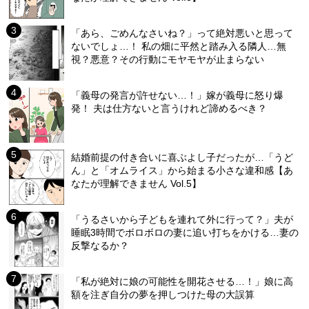
「あら、ごめんなさいね？」って絶対悪いと思って
ないでしょ…！ 私の畑に平然と踏み入る隣人…無
視？悪意？その行動にモヤモヤが止まらない
「義母の発言が許せない…！」嫁が義母に怒り爆
発！ 夫は仕方ないと言うけれど諦めるべき？
結婚前提の付き合いに喜ぶよし子だったが…「うど
ん」と「オムライス」から始まる小さな違和感【あ
なたが理解できません Vol.5】
「うるさいから子どもを連れて外に行って？」夫が
睡眠3時間でボロボロの妻に追い打ちをかける…妻の
反撃なるか？
「私が絶対に娘の可能性を開花させる…！」娘に高
額を注ぎ自分の夢を押しつけた母の大誤算