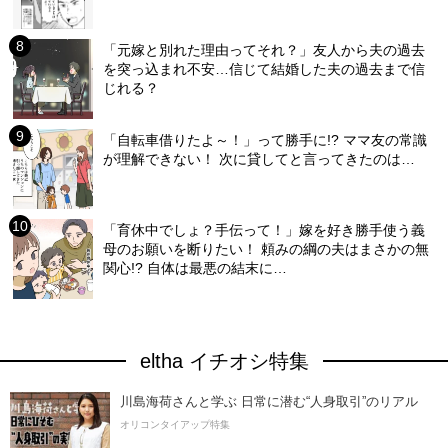
「元嫁と別れた理由ってそれ？」友人から夫の過去
を突っ込まれ不安…信じて結婚した夫の過去まで信
じれる？
「自転車借りたよ～！」って勝手に!? ママ友の常識
が理解できない！ 次に貸してと言ってきたのは…
「育休中でしょ？手伝って！」嫁を好き勝手使う義
母のお願いを断りたい！ 頼みの綱の夫はまさかの無
関心!? 自体は最悪の結末に…
eltha イチオシ特集
川島海荷さんと学ぶ 日常に潜む“人身取引”のリアル
オリコンタイアップ特集