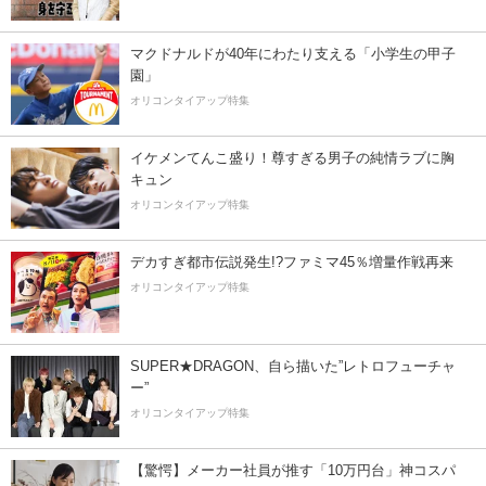
マクドナルドが40年にわたり支える「小学生の甲子
園」
オリコンタイアップ特集
イケメンてんこ盛り！尊すぎる男子の純情ラブに胸
キュン
オリコンタイアップ特集
デカすぎ都市伝説発生!?ファミマ45％増量作戦再来
オリコンタイアップ特集
SUPER★DRAGON、自ら描いた”レトロフューチャ
ー”
オリコンタイアップ特集
【驚愕】メーカー社員が推す「10万円台」神コスパ