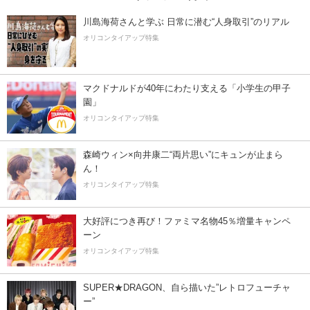
川島海荷さんと学ぶ 日常に潜む“人身取引”のリアル
オリコンタイアップ特集
マクドナルドが40年にわたり支える「小学生の甲子
園」
オリコンタイアップ特集
森崎ウィン×向井康二“両片思い”にキュンが止まら
ん！
オリコンタイアップ特集
大好評につき再び！ファミマ名物45％増量キャンペ
ーン
オリコンタイアップ特集
SUPER★DRAGON、自ら描いた”レトロフューチャ
ー”