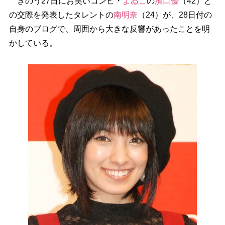
きのう27日にお笑いコンビ・
よゐこ
の
濱口優
（42）と
の交際を発表したタレントの
南明奈
（24）が、28日付の
自身のブログで、周囲から大きな反響があったことを明
かしている。