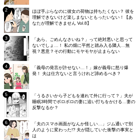
ほぼ手ぶらなのに彼女の荷物は持ちたくない？ 彼を
理解できないけど楽しまないともったいない！【あ
なたが理解できません Vol.8】
「あら、ごめんなさいね？」って絶対悪いと思って
ないでしょ…！ 私の畑に平然と踏み入る隣人…無
視？悪意？その行動にモヤモヤが止まらない
「義母の発言が許せない…！」嫁が義母に怒り爆
発！ 夫は仕方ないと言うけれど諦めるべき？
「うるさいから子どもを連れて外に行って？」夫が
睡眠3時間でボロボロの妻に追い打ちをかける…妻の
反撃なるか？
「夫のスマホ画面がなんか怪しい…」ジム通いで別
人のように変わった!? 夫が隠していた衝撃の事実と
は