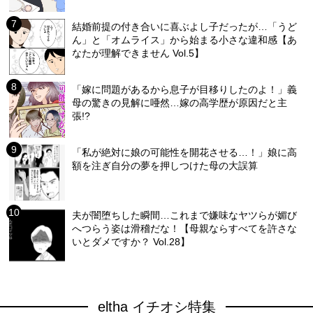
結婚前提の付き合いに喜ぶよし子だったが…「うど
ん」と「オムライス」から始まる小さな違和感【あ
なたが理解できません Vol.5】
「嫁に問題があるから息子が目移りしたのよ！」義
母の驚きの見解に唖然…嫁の高学歴が原因だと主
張!?
「私が絶対に娘の可能性を開花させる…！」娘に高
額を注ぎ自分の夢を押しつけた母の大誤算
夫が闇堕ちした瞬間…これまで嫌味なヤツらが媚び
へつらう姿は滑稽だな！【母親ならすべてを許さな
いとダメですか？ Vol.28】
eltha イチオシ特集