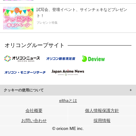
試写会、登壇イベント、サインチェキなどプレゼン
ト！
プレゼント特集
オリコングループサイト
クッキーの使用について
このサイトでは Cookie を使用して、ユーザーに合わせたコンテンツや広告の
elthaとは
表示、ソーシャル メディア機能の提供、広告の表示回数やクリック数の測定を
会社概要
個人情報保護方針
行っています。
また、ユーザーによるサイトの利用状況についても情報を収集し、ソーシャル
お問い合わせ
採用情報
メディアや広告配信、データ解析の各パートナーに提供しています。
各パートナーは、この情報とユーザーが各パートナーに提供した他の情報や、
© oricon ME inc.
ユーザーが各パートナーのサービスを使用したときに収集した他の情報を組み