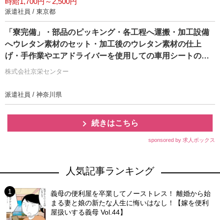
時給1,700円～2,500円
派遣社員 / 東京都
「寮完備」・部品のピッキング・各工程へ運搬・加工設備
へウレタン素材のセット・加工後のウレタン素材の仕上
げ・手作業やエアドライバーを使用しての車用シートの組
付け・製品の検査作業/即入寮/製造・工場
株式会社京栄センター
派遣社員 / 神奈川県
続きはこちら
sponsored by 求人ボックス
人気記事ランキング
義母の便利屋を卒業してノーストレス！ 離婚から始
まる妻と娘の新たな人生に悔いはなし！【嫁を便利
屋扱いする義母 Vol.44】