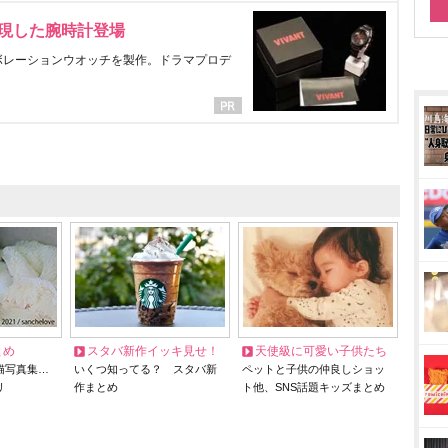
表現した腕時計登場
ラボレーションウオッチを製作。ドラマプロデ
とめ
スタバ新作イッキ見せ！
天使級に可愛い子供たち
猫写真集…
いくつ知ってる？ スタバ新
ペットと子供の仲良しショッ
リ
作まとめ
ト他、SNS話題キッズまとめ