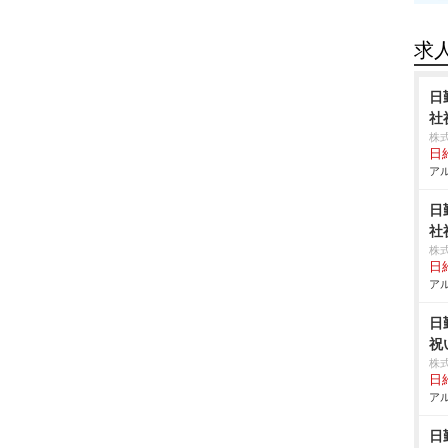
求
日
社
株
日給
アル
日
社
株
日給
アル
日
祝
株
日給
アル
日