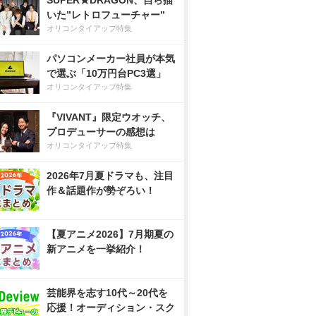
SUPER★DRAGON、自ら描
いた”レトロフューチャー”
オリコンタイアップ特集
パソコンメーカー社員が本気
で選ぶ「10万円台PC3選」
オリコンタイアップ特集
『VIVANT』限定ウオッチ、
プロデューサーの感想は
オリコンタイアップ特集
2026年7月夏ドラマも、注目
作＆話題作が勢ぞろい！
【夏アニメ2026】7月期夏の
新アニメを一挙紹介！
芸能界を志す10代～20代を
応援！オーディション・スク