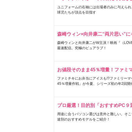
ユニフォームの右袖には出場者のみに与えられ
球児たちが頂点を目指す
森崎ウィン×向井康二“両片思い”
森崎ウィンと向井康二がW主演！映画『（LOVE S
最速配信。究極のピュアラブ！
お値段そのまま45％増量！ファミ
ファミチキにお弁当にアイスも!?ファミリーマ
45％増量作戦」が今夏、シリーズ初の年2回開
プロ厳選！目的別「おすすめPC９
用途に合うパソコン選びは意外と難しい。そこ
途別のおすすめモデルをご紹介！