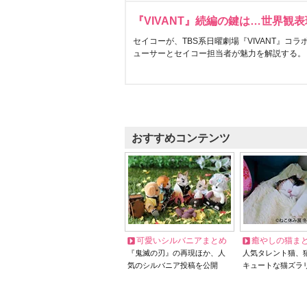
『VIVANT』続編の鍵は…世界観
セイコーが、TBS系日曜劇場『VIVANT』コ
ューサーとセイコー担当者が魅力を解説する。
おすすめコンテンツ
可愛いシルバニアまとめ
癒やしの猫ま
『鬼滅の刃』の再現ほか、人
人気タレント猫、
気のシルバニア投稿を公開
キュートな猫ズラ