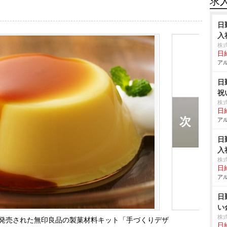
求
日
入
株
日給
アル
日
祝
株
日給
アル
日
入
株
日給
アル
日
い
株
発売された無印良品の製菓材料キット「手づくりデザ
日給