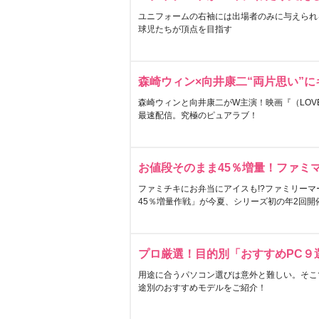
ユニフォームの右袖には出場者のみに与えられ
球児たちが頂点を目指す
森崎ウィン×向井康二“両片思い”
森崎ウィンと向井康二がW主演！映画『（LOVE S
最速配信。究極のピュアラブ！
お値段そのまま45％増量！ファミ
ファミチキにお弁当にアイスも!?ファミリーマ
45％増量作戦」が今夏、シリーズ初の年2回開
プロ厳選！目的別「おすすめPC９
用途に合うパソコン選びは意外と難しい。そこ
途別のおすすめモデルをご紹介！