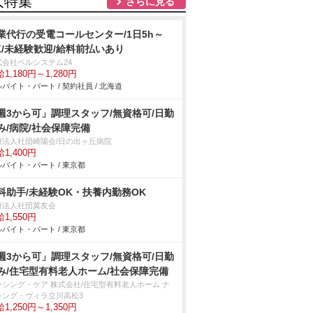
人特集
さらに見る
業代行の受電コールセンター/1日5h～
K/未経験歓迎/給料前払いあり
式会社ベルシステム24
1,180円～1,280円
バイト・パート / 契約社員 / 北海道
週3から可」調理スタッフ/無資格可/日勤
み/病院/社会保障完備
療法人社団崎陽会/日の出ヶ丘病院
1,400円
バイト・パート / 東京都
科助手/未経験OK・扶養内勤務OK
療法人社団翼友会
1,550円
バイト・パート / 東京都
週3から可」調理スタッフ/無資格可/日勤
み/住宅型有料老人ホーム/社会保障完備
ーシング・ケア 株式会社/住宅型有料老人ホーム ナ
シング・ヴィラ立川高松3
1,250円～1,350円