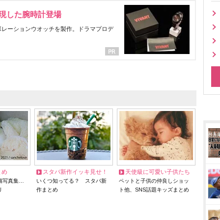
表現した腕時計登場
ラボレーションウオッチを製作。ドラマプロデ
とめ
スタバ新作イッキ見せ！
天使級に可愛い子供たち
猫写真集…
いくつ知ってる？ スタバ新
ペットと子供の仲良しショッ
リ
作まとめ
ト他、SNS話題キッズまとめ