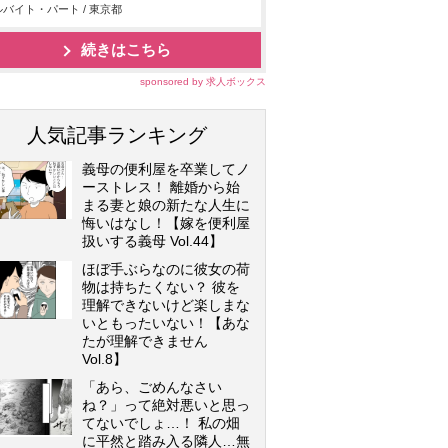
バイト・パート / 東京都
続きはこちら
sponsored by 求人ボックス
人気記事ランキング
義母の便利屋を卒業してノ
ーストレス！ 離婚から始
まる妻と娘の新たな人生に
悔いはなし！【嫁を便利屋
扱いする義母 Vol.44】
ほぼ手ぶらなのに彼女の荷
物は持ちたくない？ 彼を
理解できないけど楽しまな
いともったいない！【あな
たが理解できません
Vol.8】
「あら、ごめんなさい
ね？」って絶対悪いと思っ
てないでしょ…！ 私の畑
に平然と踏み入る隣人…無