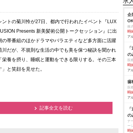
求
企
O
ントの菊川怜が27日、都内で行われたイベント『LUX
株
 FUSION Presents 新美髪術公開トークセッション』に出
時給
アル
朝の帯番組のほかドラマやバラエティなど多方面に活躍
「
菊川だが、不規則な生活の中でも美を保つ秘訣を聞かれ
の
「栄養を摂り、睡眠と運動をできる限りする。その三本
医
時給
す」と笑顔を見せた。
アル
歯
医
時給
アル
記事全文を読む
「
の
ナ
ー
時給