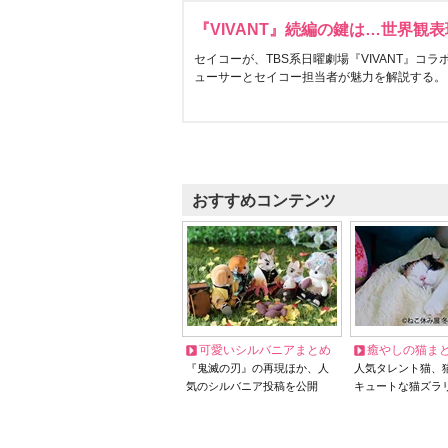
『VIVANT』続編の鍵は…世界観
セイコーが、TBS系日曜劇場『VIVANT』コ
ューサーとセイコー担当者が魅力を解説する。
おすすめコンテンツ
可愛いシルバニアまとめ
癒やしの猫ま
『鬼滅の刃』の再現ほか、人
人気タレント猫、
気のシルバニア投稿を公開
キュートな猫ズラ