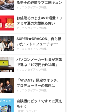
る男子の純情ラブに胸キュン
オリコンタイアップ特集
お値段そのまま45％増量！フ
ァミマ夏の大盤振る舞い
オリコンタイアップ特集
SUPER★DRAGON、自ら描
いた”レトロフューチャー”
オリコンタイアップ特集
パソコンメーカー社員が本気
で選ぶ「10万円台PC3選」
オリコンタイアップ特集
『VIVANT』限定ウオッチ、
プロデューサーの感想は
オリコンタイアップ特集
自販機にピッ！ですぐに買え
ちゃう
（PR）ジハンピ