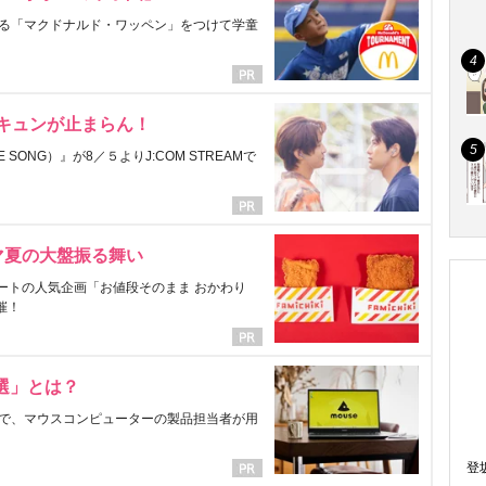
る「マクドナルド・ワッペン」をつけて学童
にキュンが止まらん！
ONG）』が8／５よりJ:COM STREAMで
マ夏の大盤振る舞い
ートの人気企画「お値段そのまま おかわり
催！
選」とは？
で、マウスコンピューターの製品担当者が用
登