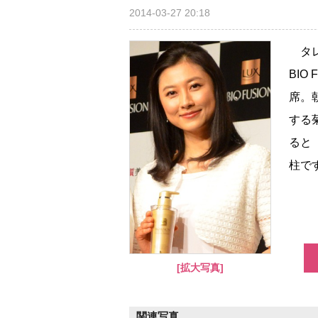
2014-03-27 20:18
タレ
BIO
席。
する
ると
柱で
[拡大写真]
関連写真