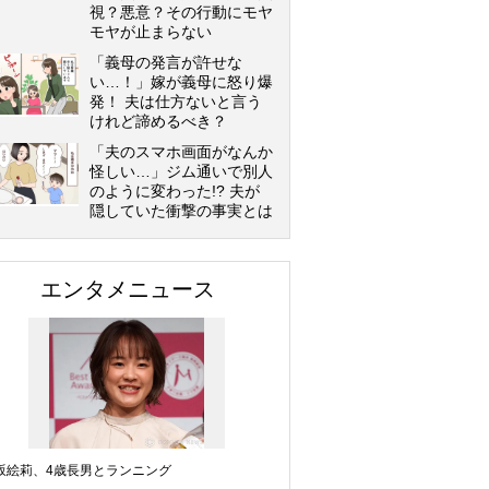
視？悪意？その行動にモヤ
モヤが止まらない
「義母の発言が許せな
い…！」嫁が義母に怒り爆
発！ 夫は仕方ないと言う
けれど諦めるべき？
「夫のスマホ画面がなんか
怪しい…」ジム通いで別人
のように変わった!? 夫が
隠していた衝撃の事実とは
エンタメニュース
坂絵莉、4歳長男とランニング