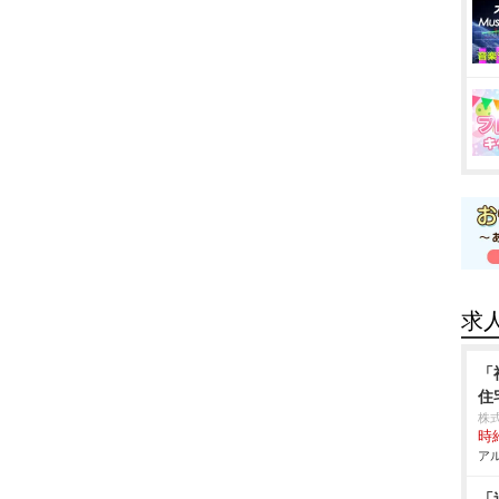
求
「
住
株
時給
アル