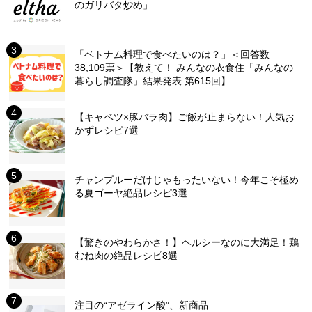
のガリバタ炒め」
「ベトナム料理で食べたいのは？」＜回答数
38,109票＞【教えて！ みんなの衣食住「みんなの
暮らし調査隊」結果発表 第615回】
【キャベツ×豚バラ肉】ご飯が止まらない！人気お
かずレシピ7選
チャンプルーだけじゃもったいない！今年こそ極め
る夏ゴーヤ絶品レシピ3選
【驚きのやわらかさ！】ヘルシーなのに大満足！鶏
むね肉の絶品レシピ8選
注目の“アゼライン酸”、新商品