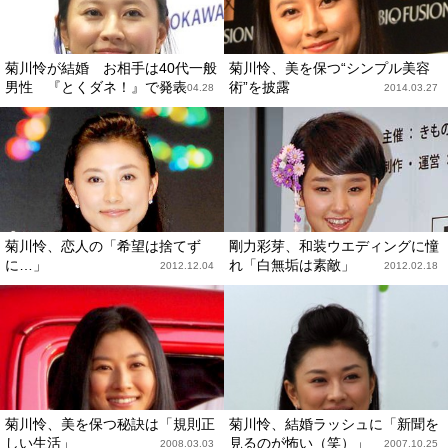
菊川怜が結婚 お相手は40代一般
菊川怜、美を保つ“シンプル美容
男性 『とくダネ！』で発表
術”を披露
2017.04.28
2014.03.27
菊川怜、恋人の「希望は捨てず
剛力彩芽、和装ウエディングに憧
に…」
れ「白無垢は素敵」
2012.12.04
2012.02.18
菊川怜、美を保つ秘訣は「規則正
菊川怜、結婚ラッシュに「新聞を
しい生活」
見るのが怖い（笑）」
2008.03.03
2007.10.25