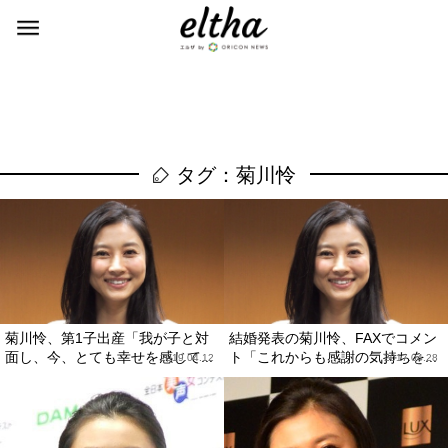
タグ：菊川怜
菊川怜、第1子出産「我が子と対
結婚発表の菊川怜、FAXでコメン
面し、今、とても幸せを感じて...
ト「これからも感謝の気持ちを...
2019.04.12
2017.04.28