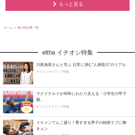
もっと見る
ホーム
菊川怜記事一覧
eltha イチオシ特集
川島海荷さんと学ぶ 日常に潜む“人身取引”のリアル
オリコンタイアップ特集
マクドナルドが40年にわたり支える「小学生の甲子
園」
オリコンタイアップ特集
イケメンてんこ盛り！尊すぎる男子の純情ラブに胸
キュン