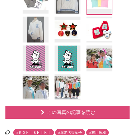
この写真の記事を読む
#ＫＯＮＩＳＨＩＫＩ
#海老名香葉子
#布川敏和