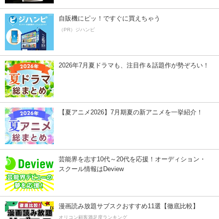
自販機にピッ！ですぐに買えちゃう
（PR）ジハンピ
2026年7月夏ドラマも、注目作＆話題作が勢ぞろい！
【夏アニメ2026】7月期夏の新アニメを一挙紹介！
芸能界を志す10代～20代を応援！オーディション・
スクール情報はDeview
漫画読み放題サブスクおすすめ11選【徹底比較】
オリコン顧客満足度ランキング