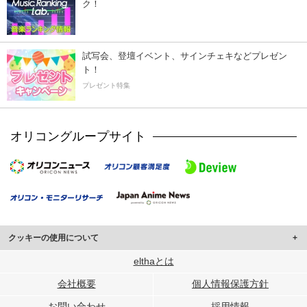
ク！
試写会、登壇イベント、サインチェキなどプレゼン
ト！
プレゼント特集
オリコングループサイト
クッキーの使用について
このサイトでは Cookie を使用して、ユーザーに合わせたコンテンツや広告の
elthaとは
表示、ソーシャル メディア機能の提供、広告の表示回数やクリック数の測定を
会社概要
個人情報保護方針
行っています。
また、ユーザーによるサイトの利用状況についても情報を収集し、ソーシャル
お問い合わせ
採用情報
メディアや広告配信、データ解析の各パートナーに提供しています。