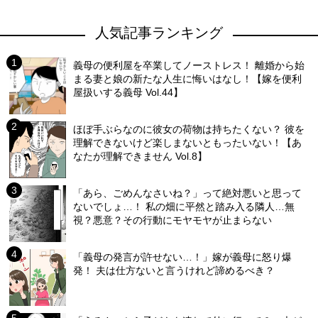
人気記事ランキング
義母の便利屋を卒業してノーストレス！ 離婚から始
まる妻と娘の新たな人生に悔いはなし！【嫁を便利
屋扱いする義母 Vol.44】
ほぼ手ぶらなのに彼女の荷物は持ちたくない？ 彼を
理解できないけど楽しまないともったいない！【あ
なたが理解できません Vol.8】
「あら、ごめんなさいね？」って絶対悪いと思って
ないでしょ…！ 私の畑に平然と踏み入る隣人…無
視？悪意？その行動にモヤモヤが止まらない
「義母の発言が許せない…！」嫁が義母に怒り爆
発！ 夫は仕方ないと言うけれど諦めるべき？