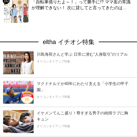
「自転車借りたよ～！」って勝手に!? ママ友の常識
が理解できない！ 次に貸してと言ってきたのは…
eltha イチオシ特集
川島海荷さんと学ぶ 日常に潜む“人身取引”のリアル
オリコンタイアップ特集
マクドナルドが40年にわたり支える「小学生の甲子
園」
オリコンタイアップ特集
イケメンてんこ盛り！尊すぎる男子の純情ラブに胸
キュン
オリコンタイアップ特集