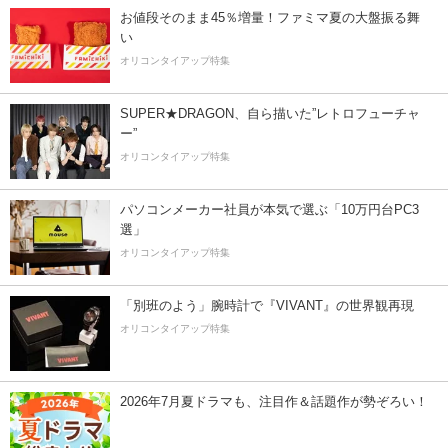
お値段そのまま45％増量！ファミマ夏の大盤振る舞
い
オリコンタイアップ特集
SUPER★DRAGON、自ら描いた”レトロフューチャ
ー”
オリコンタイアップ特集
パソコンメーカー社員が本気で選ぶ「10万円台PC3
選」
オリコンタイアップ特集
「別班のよう」腕時計で『VIVANT』の世界観再現
オリコンタイアップ特集
2026年7月夏ドラマも、注目作＆話題作が勢ぞろい！