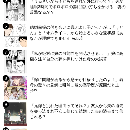
「うるさいから子どもを連れて外に行って？」夫が
睡眠3時間でボロボロの妻に追い打ちをかける…妻の
反撃なるか？
結婚前提の付き合いに喜ぶよし子だったが…「うど
ん」と「オムライス」から始まる小さな違和感【あ
なたが理解できません Vol.5】
「私が絶対に娘の可能性を開花させる…！」娘に高
額を注ぎ自分の夢を押しつけた母の大誤算
「嫁に問題があるから息子が目移りしたのよ！」義
母の驚きの見解に唖然…嫁の高学歴が原因だと主
張!?
「元嫁と別れた理由ってそれ？」友人から夫の過去
を突っ込まれ不安…信じて結婚した夫の過去まで信
じれる？