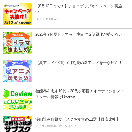
【8月12日まで！】チョコザップキャンペーン実施
中！
（PR）chocoZAP
2026年7月夏ドラマも、注目作＆話題作が勢ぞろい！
【夏アニメ2026】7月期夏の新アニメを一挙紹介！
芸能界を志す10代～20代を応援！オーディション・
スクール情報はDeview
漫画読み放題サブスクおすすめ11選【徹底比較】
オリコン顧客満足度ランキング