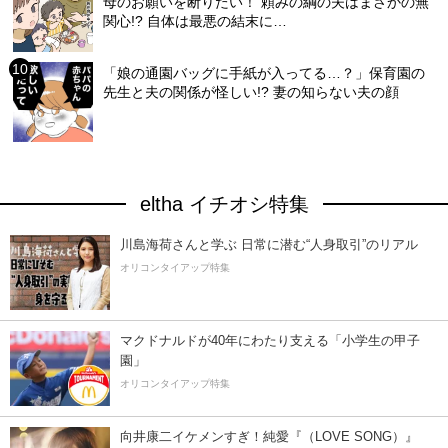
母のお願いを断りたい！ 頼みの綱の夫はまさかの無
関心!? 自体は最悪の結末に…
「娘の通園バッグに手紙が入ってる…？」保育園の
先生と夫の関係が怪しい!? 妻の知らない夫の顔
eltha イチオシ特集
川島海荷さんと学ぶ 日常に潜む“人身取引”のリアル
オリコンタイアップ特集
マクドナルドが40年にわたり支える「小学生の甲子
園」
オリコンタイアップ特集
向井康二イケメンすぎ！純愛『（LOVE SONG）』