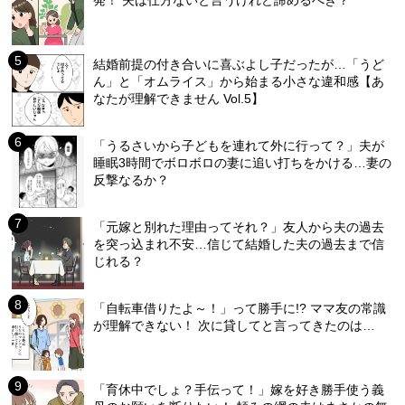
発！ 夫は仕方ないと言うけれど諦めるべき？
結婚前提の付き合いに喜ぶよし子だったが…「うど
ん」と「オムライス」から始まる小さな違和感【あ
なたが理解できません Vol.5】
「うるさいから子どもを連れて外に行って？」夫が
睡眠3時間でボロボロの妻に追い打ちをかける…妻の
反撃なるか？
「元嫁と別れた理由ってそれ？」友人から夫の過去
を突っ込まれ不安…信じて結婚した夫の過去まで信
じれる？
「自転車借りたよ～！」って勝手に!? ママ友の常識
が理解できない！ 次に貸してと言ってきたのは…
「育休中でしょ？手伝って！」嫁を好き勝手使う義