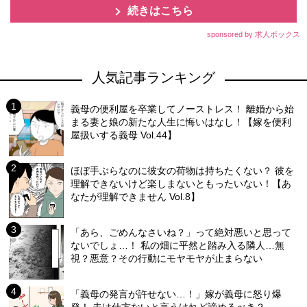
続きはこちら
sponsored by 求人ボックス
人気記事ランキング
義母の便利屋を卒業してノーストレス！ 離婚から始
まる妻と娘の新たな人生に悔いはなし！【嫁を便利
屋扱いする義母 Vol.44】
ほぼ手ぶらなのに彼女の荷物は持ちたくない？ 彼を
理解できないけど楽しまないともったいない！【あ
なたが理解できません Vol.8】
「あら、ごめんなさいね？」って絶対悪いと思って
ないでしょ…！ 私の畑に平然と踏み入る隣人…無
視？悪意？その行動にモヤモヤが止まらない
「義母の発言が許せない…！」嫁が義母に怒り爆