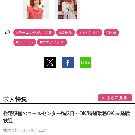
#モーニング娘。’２６
#高橋愛
#あべこうじ
#結婚
#アイドル
#ウエディング
さらに見る
求人特集
住宅設備のコールセンター/週3日～OK/時短勤務OK/未経験
歓迎
株式会社ベルシステム24