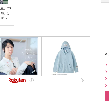
重、OG
ー娘。は
さがあ
登