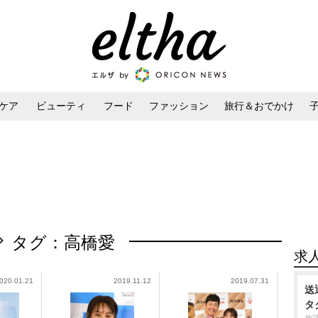
ケア
ビューティ
フード
ファッション
旅行＆おでかけ
ンケア
ダイエット・ボディケア
ヘアスタイル・ヘアアレンジ
タグ：高橋愛
求
020.01.21
2019.11.12
2019.07.31
送
タ