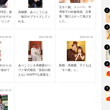
元モー娘。メンバー、中
澤裕子の妊娠祝福 辻希
FFEE」新
高橋愛、あべこうじは
美「飛び上がって喜びま
ツのモデル
「毎日サプライズしてく
した」
イリング
れる」
014.06.03
2014.06.03
2014.02.14
これからも
あべこうじ＆高橋愛がハ
新婚・高橋愛、子どもは
で改めて
ワイ挙式報告「笑顔の絶
「モー娘。に」
えないHAPPYな家庭を」
011.02.27