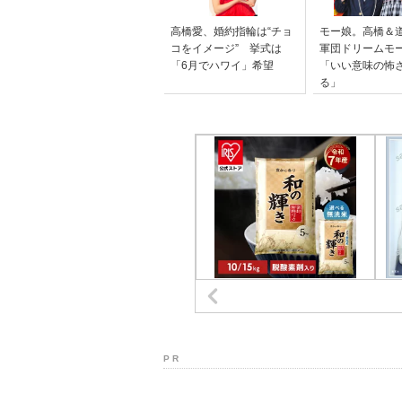
高橋愛、婚約指輪は“チョ
モー娘。高橋＆道
コをイメージ” 挙式は
軍団ドリームモ
「6月でハワイ」希望
「いい意味の怖
る」
P R