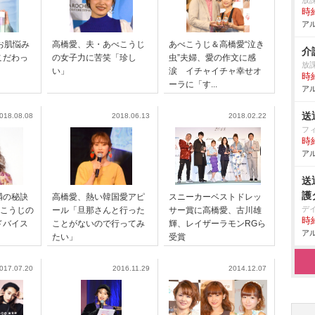
放
時給
アル
お肌悩み
高橋愛、夫・あべこうじ
あべこうじ＆高橋愛“泣き
介
こだわっ
の女子力に苦笑「珍し
虫”夫婦、愛の作文に感
放
い」
涙 イチャイチャ幸せオ
時給
ーラに「す...
アル
送
018.08.08
2018.06.13
2018.02.22
フ
時給
アル
送
護
満の秘訣
高橋愛、熱い韓国愛アピ
スニーカーベストドレッ
デ
べこうじの
ール「旦那さんと行った
サー賞に高橋愛、古川雄
時給
ドバイス
ことがないので行ってみ
輝、レイザーラモンRGら
アル
たい」
受賞
017.07.20
2016.11.29
2014.12.07