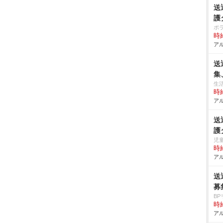
送
護
ポ
時給
アル
送
集
生
時給
アル
送
護
児
時給
アル
送
募
BP
時給
アル