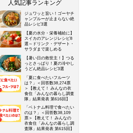
人気記事ランキング
ジュワッと旨い！ゴーヤチ
ャンプルーが止まらない絶
品レシピ3選
【夏の水分・栄養補給に】
スイカのアレンジレシピ8
選～ドリンク・デザート・
サラダまで楽しめる
【暑い日の救世主！】つる
っとさっぱり！夏の冷やし
うどん絶品レシピ3選
「夏に食べたいフルーツ
は？」＜回答数38,274票
＞【教えて！ みんなの衣
食住「みんなの暮らし調査
隊」結果発表 第616回】
「ベトナム料理で食べたい
のは？」＜回答数38,109
票＞【教えて！ みんなの
衣食住「みんなの暮らし調
査隊」結果発表 第615回】