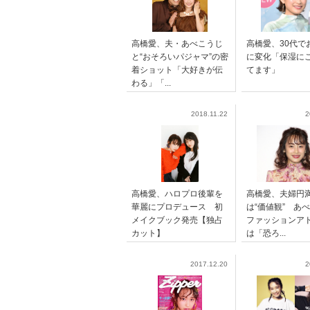
高橋愛、夫・あべこうじ
高橋愛、30代で
と“おそろいパジャマ”の密
に変化「保湿に
着ショット「大好きが伝
てます」
わる」「...
2018.11.22
2
高橋愛、ハロプロ後輩を
高橋愛、夫婦円
華麗にプロデュース 初
は“価値観” あ
メイクブック発売【独占
ファッションア
カット】
は「恐ろ...
2017.12.20
2