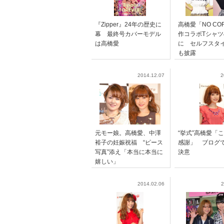
『Zipper』24年の歴史に
高橋愛「NO CO
幕 最終号カバーモデル
作コラボTシャ
は高橋愛
に セルフスタ
も披露
2014.12.07
2
元モー娘。高橋愛、中澤
“挙式”高橋愛「
裕子の妊娠祝福 “ピース
感謝」 ブログ
写真”添え「本当に本当に
決意
嬉しい」
2014.02.06
2