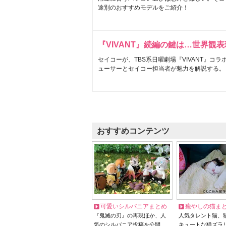
途別のおすすめモデルをご紹介！
『VIVANT』続編の鍵は…世界観
セイコーが、TBS系日曜劇場『VIVANT』コ
ューサーとセイコー担当者が魅力を解説する。
おすすめコンテンツ
可愛いシルバニアまとめ
癒やしの猫ま
『鬼滅の刃』の再現ほか、人
人気タレント猫、
気のシルバニア投稿を公開
キュートな猫ズラ