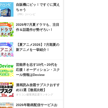
自販機にピッ！ですぐに買え
ちゃう
（PR）ジハンピ
2026年7月夏ドラマも、注目
作＆話題作が勢ぞろい！
【夏アニメ2026】7月期夏の
新アニメを一挙紹介！
芸能界を志す10代～20代を
応援！オーディション・スク
ール情報はDeview
漫画読み放題サブスクおすす
め11選【徹底比較】
オリコン顧客満足度ランキング
2026年動画配信サービスお