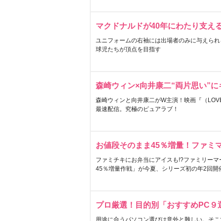
マクドナルドが40年にわたり支え
ユニフォームの右袖には出場者のみに与えられ
球児たちが頂点を目指す
森崎ウィン×向井康二“両片思い”
森崎ウィンと向井康二がW主演！映画『（LOVE S
最速配信。究極のピュアラブ！
お値段そのまま45％増量！ファミ
ファミチキにお弁当にアイスも!?ファミリーマ
45％増量作戦」が今夏、シリーズ初の年2回開
プロ厳選！目的別「おすすめPC９
用途に合うパソコン選びは意外と難しい。そこ