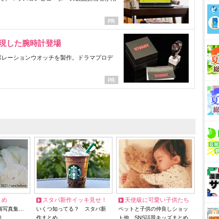
表現した腕時計登場
ラボレーションウオッチを製作。ドラマプロデ
とめ
スタバ新作イッキ見せ！
天使級に可愛い子供たち
猫写真集…
いくつ知ってる？ スタバ新
ペットと子供の仲良しショッ
リ
作まとめ
ト他、SNS話題キッズまとめ