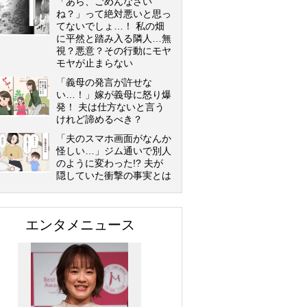
「あら、ごめんなさい
ね？」って絶対悪いと思っ
てないでしょ…！ 私の畑
に平然と踏み入る隣人…無
視？悪意？その行動にモヤ
モヤが止まらない
「義母の発言が許せな
い…！」嫁が義母に怒り爆
発！ 夫は仕方ないと言う
けれど諦めるべき？
「夫のスマホ画面がなんか
怪しい…」ジム通いで別人
のように変わった!? 夫が
隠していた衝撃の事実とは
エンタメニュース