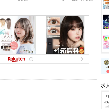
求
「
の
社