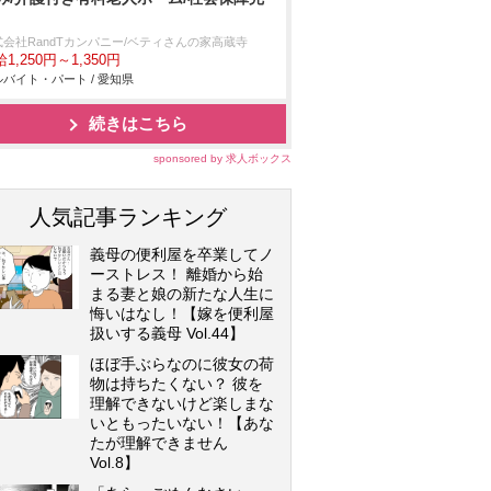
式会社RandTカンパニー/ベティさんの家高蔵寺
1,250円～1,350円
バイト・パート / 愛知県
続きはこちら
sponsored by 求人ボックス
人気記事ランキング
義母の便利屋を卒業してノ
ーストレス！ 離婚から始
まる妻と娘の新たな人生に
悔いはなし！【嫁を便利屋
扱いする義母 Vol.44】
ほぼ手ぶらなのに彼女の荷
物は持ちたくない？ 彼を
理解できないけど楽しまな
いともったいない！【あな
たが理解できません
Vol.8】