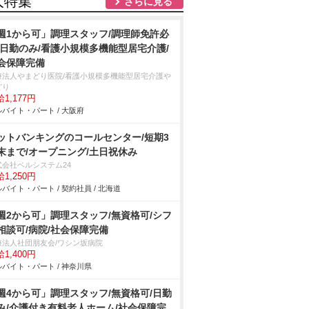
人特集
さらに見る
週1から可」調理スタッフ/調理師免許必
/日勤のみ/看護小規模多機能型居宅介護/
会保障完備
療法人やまどり医院/看護小規模多機能型居宅介護
どり
1,177円
バイト・パート / 大阪府
ットバンキングのコールセンター/短期3
末まで/オープニング/土日祝休み
式会社ベルシステム24
1,250円
バイト・パート / 契約社員 / 北海道
週2から可」調理スタッフ/無資格可/シフ
相談可/病院/社会保障完備
療法人社団朋友会/ワシン坂病院
1,400円
バイト・パート / 神奈川県
週4から可」調理スタッフ/無資格可/日勤
み/介護付き有料老人ホーム/社会保障完