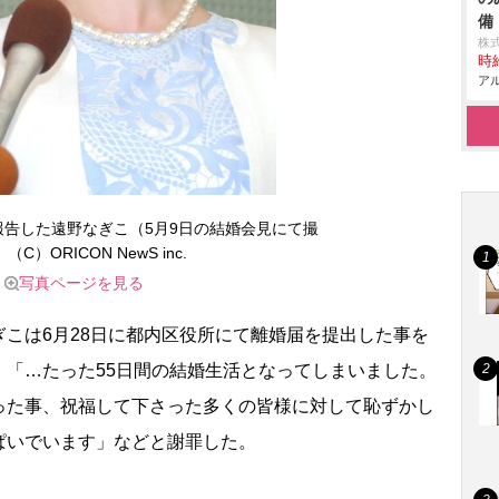
備
株
時給
アル
報告した遠野なぎこ（5月9日の結婚会見にて撮
（C）ORICON NewS inc.
写真ページを見る
こは6月28日に都内区役所にて離婚届を提出した事を
、「…たった55日間の結婚生活となってしまいました。
った事、祝福して下さった多くの皆様に対して恥ずかし
ぱいでいます」などと謝罪した。