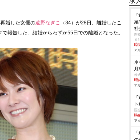
求
「
須
と再婚した女優の
遠野なぎこ
（34）が28日、離婚したこ
社
グで報告した。結婚からわずか55日での離婚となった。
医
ま
時給
アル
ネ
月
株
時給
アル
「
ト
医
時給
アル
「
の