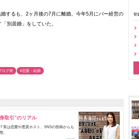
結婚するも、2ヶ月後の7月に離婚。今年5月にバー経営の
登
す「別居婚」をしていた。
ブログ発
#恋愛・結婚
身取引”のリアル
？実は恋愛や悪質ホスト、SNSの投稿からも
態。