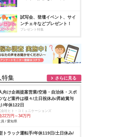
試写会、登壇イベント、サイ
ンチェキなどプレゼント！
プレゼント特集
人特集
さらに見る
人向け企画提案営業/空港・自治体・スポ
ツなど案件は様々/土日祝休み/昇給賞与
り/年休122日
式会社ヒト・コミュニケーションズ
給22万円～34万円
員 / 愛知県
型トラック運転手/年休119日/土日休み/