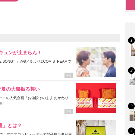
にキュンが止まらん！
ONG）』が8／５よりJ:COM STREAMで
マ夏の大盤振る舞い
ートの人気企画「お値段そのまま おかわり
催！
選」とは？
で、マウスコンピューターの製品担当者が用