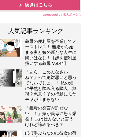
続きはこちら
sponsored by 求人ボックス
人気記事ランキング
義母の便利屋を卒業してノ
ーストレス！ 離婚から始
まる妻と娘の新たな人生に
悔いはなし！【嫁を便利屋
扱いする義母 Vol.44】
「あら、ごめんなさい
ね？」って絶対悪いと思っ
てないでしょ…！ 私の畑
に平然と踏み入る隣人…無
視？悪意？その行動にモヤ
モヤが止まらない
「義母の発言が許せな
い…！」嫁が義母に怒り爆
発！ 夫は仕方ないと言う
けれど諦めるべき？
ほぼ手ぶらなのに彼女の荷