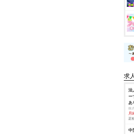
求
法
ー
あ
株
月
正社
中