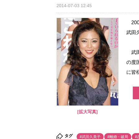
2014-07-03 12:45
20
武田
武田
の度
に皆
[拡大写真]
タグ
#武田久美子
#離婚・破局
#