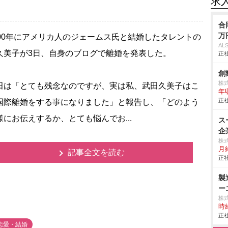
求
合
万
00年にアメリカ人のジェームス氏と結婚したタレントの
AL
久美子が3日、自身のブログで離婚を発表した。
正社
創
株
は「とても残念なのですが、実は私、武田久美子はこ
年
正社
国際離婚をする事になりました」と報告し、「どのよう
様にお伝えするか、とても悩んでお...
ス
企
株
月給
記事全文を読む
正社
製
ー
株
時給
正社
恋愛・結婚