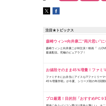
注目★トピックス
森崎ウィン×向井康二“両片思い”
森崎ウィンと向井康二がW主演！映画『（LOVE S
最速配信。究極のピュアラブ！
お値段そのまま45％増量！ファミ
ファミチキにお弁当にアイスも!?ファミリーマ
45％増量作戦」が今夏、シリーズ初の年2回開
プロ厳選！目的別「おすすめPC９
用途に合うパソコン選びは意外と難しい。そこ