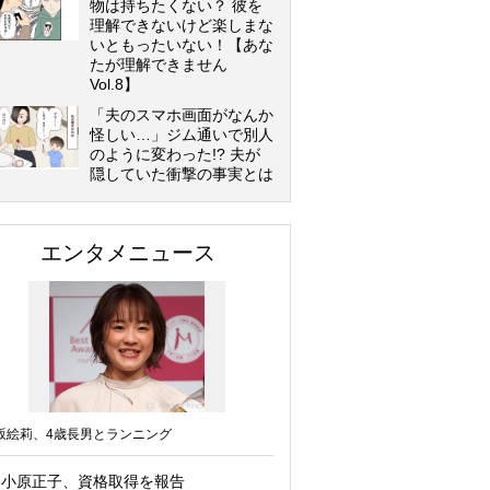
物は持ちたくない？ 彼を
理解できないけど楽しまな
いともったいない！【あな
たが理解できません
Vol.8】
「夫のスマホ画面がなんか
怪しい…」ジム通いで別人
のように変わった!? 夫が
隠していた衝撃の事実とは
エンタメニュース
坂絵莉、4歳長男とランニング
小原正子、資格取得を報告