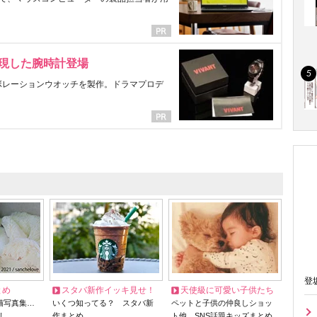
表現した腕時計登場
ラボレーションウオッチを製作。ドラマプロデ
登
とめ
スタバ新作イッキ見せ！
天使級に可愛い子供たち
猫写真集…
いくつ知ってる？ スタバ新
ペットと子供の仲良しショッ
リ
作まとめ
ト他、SNS話題キッズまとめ