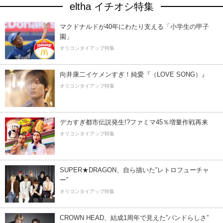
eltha イチオシ特集
マクドナルドが40年にわたり支える「小学生の甲子
園」
オリコンタイアップ特集
向井康二イケメンすぎ！純愛『（LOVE SONG）』
オリコンタイアップ特集
デカすぎ都市伝説発生!?ファミマ45％増量作戦再来
オリコンタイアップ特集
SUPER★DRAGON、自ら描いた”レトロフューチャ
ー”
オリコンタイアップ特集
CROWN HEAD、結成1周年で見えた”バンドらしさ”