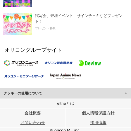
試写会、登壇イベント、サインチェキなどプレゼン
ト！
プレゼント特集
オリコングループサイト
クッキーの使用について
このサイトでは Cookie を使用して、ユーザーに合わせたコンテンツや広告の
elthaとは
表示、ソーシャル メディア機能の提供、広告の表示回数やクリック数の測定を
会社概要
個人情報保護方針
行っています。
また、ユーザーによるサイトの利用状況についても情報を収集し、ソーシャル
お問い合わせ
採用情報
メディアや広告配信、データ解析の各パートナーに提供しています。
各パートナーは、この情報とユーザーが各パートナーに提供した他の情報や、
© oricon ME inc.