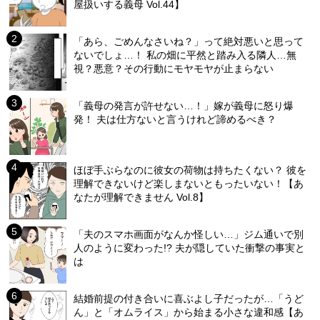
屋扱いする義母 Vol.44】
「あら、ごめんなさいね？」って絶対悪いと思って
ないでしょ…！ 私の畑に平然と踏み入る隣人…無
視？悪意？その行動にモヤモヤが止まらない
「義母の発言が許せない…！」嫁が義母に怒り爆
発！ 夫は仕方ないと言うけれど諦めるべき？
ほぼ手ぶらなのに彼女の荷物は持ちたくない？ 彼を
理解できないけど楽しまないともったいない！【あ
なたが理解できません Vol.8】
「夫のスマホ画面がなんか怪しい…」ジム通いで別
人のように変わった!? 夫が隠していた衝撃の事実と
は
結婚前提の付き合いに喜ぶよし子だったが…「うど
ん」と「オムライス」から始まる小さな違和感【あ