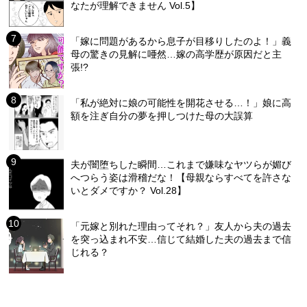
なたが理解できません Vol.5】
「嫁に問題があるから息子が目移りしたのよ！」義
母の驚きの見解に唖然…嫁の高学歴が原因だと主
張!?
「私が絶対に娘の可能性を開花させる…！」娘に高
額を注ぎ自分の夢を押しつけた母の大誤算
夫が闇堕ちした瞬間…これまで嫌味なヤツらが媚び
へつらう姿は滑稽だな！【母親ならすべてを許さな
いとダメですか？ Vol.28】
「元嫁と別れた理由ってそれ？」友人から夫の過去
を突っ込まれ不安…信じて結婚した夫の過去まで信
じれる？