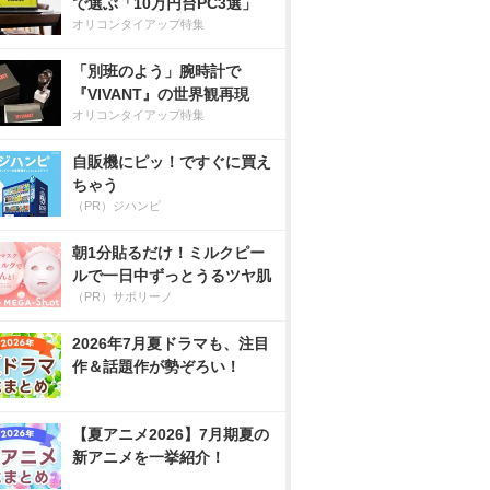
で選ぶ「10万円台PC3選」
オリコンタイアップ特集
「別班のよう」腕時計で
『VIVANT』の世界観再現
オリコンタイアップ特集
自販機にピッ！ですぐに買え
ちゃう
（PR）ジハンピ
朝1分貼るだけ！ミルクピー
ルで一日中ずっとうるツヤ肌
（PR）サボリーノ
2026年7月夏ドラマも、注目
作＆話題作が勢ぞろい！
【夏アニメ2026】7月期夏の
新アニメを一挙紹介！