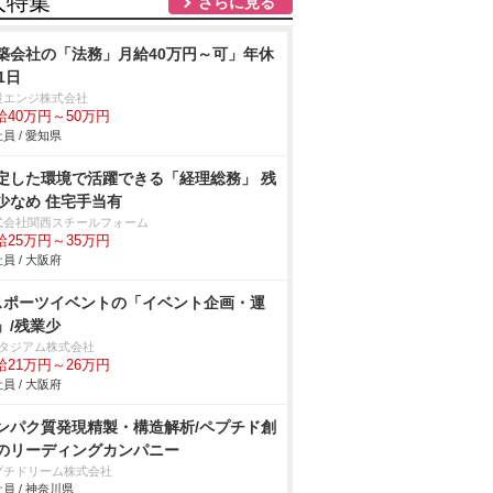
人特集
さらに見る
築会社の「法務」月給40万円～可」年休
1日
設エンジ株式会社
給40万円～50万円
員 / 愛知県
定した環境で活躍できる「経理総務」 残
少なめ 住宅手当有
式会社関西スチールフォーム
給25万円～35万円
員 / 大阪府
スポーツイベントの「イベント企画・運
」/残業少
スタジアム株式会社
給21万円～26万円
員 / 大阪府
ンパク質発現精製・構造解析/ペプチド創
のリーディングカンパニー
プチドリーム株式会社
員 / 神奈川県