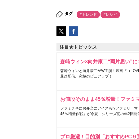
タグ
#トレンド
#レシピ
注目★トピックス
森崎ウィン×向井康二“両片思い”
森崎ウィンと向井康二がW主演！映画『（LOVE S
最速配信。究極のピュアラブ！
お値段そのまま45％増量！ファミ
ファミチキにお弁当にアイスも!?ファミリーマ
45％増量作戦」が今夏、シリーズ初の年2回開
プロ厳選！目的別「おすすめPC９