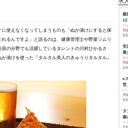
求
建
12
中
に使えなくなってしまうものも「ぬか漬けにすると保
月
正社
まれるんですよ」と語るのは、健康管理士や野菜ソムリ
安
美容の分野でも活躍しているタレントの川村ひかるさ
業
ぬか漬けを使った『タルタル美人のきゅうりタルタル』
株
月
正社
e
営
e
月
正社
タ
薬
ペ
正社