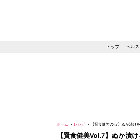
トップ
ヘルス
メイク・コスメ・スキ
ホーム
＞
レシピ
＞ 【賢食健美Vol.7】ぬか
【賢食健美Vol.7】ぬか