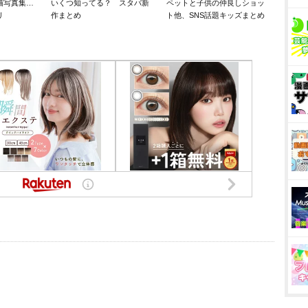
猫写真集…
いくつ知ってる？ スタバ新
ペットと子供の仲良しショッ
リ
作まとめ
ト他、SNS話題キッズまとめ