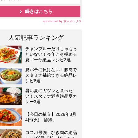
続きはこちら
sponsored by 求人ボックス
人気記事ランキング
チャンプルーだけじゃもっ
たいない！今年こそ極める
夏ゴーヤ絶品レシピ3選
夏バテに負けない！豚肉で
スタミナ補給できる絶品レ
シピ8選
暑い夏にガツンと食べた
い！スタミナ満点絶品夏カ
レー3選
【今日の献立】2026年8月
4日(火)「酢鶏」
コスパ最強！ひき肉の絶品