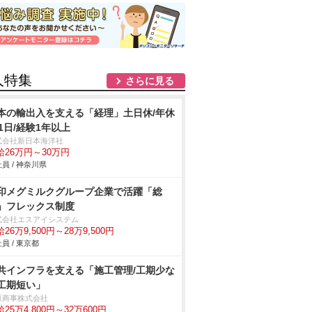
人特集
さらに見る
本の輸出入を支える「経理」土日休/年休
21日/経験1年以上
式会社新日本海洋社
給26万円～30万円
員 / 神奈川県
印メグミルクグループ企業で活躍「総
」フレックス制度
式会社エスアイシステム
26万9,500円～28万9,500円
員 / 東京都
共インフラを支える「施工管理/工期少な
工期短い」
原商事株式会社
25万4,800円～32万600円