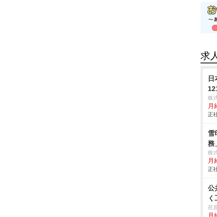
求
日
1
株
月
正社
雪
務
株
月給
正社
公
く
荏
月給