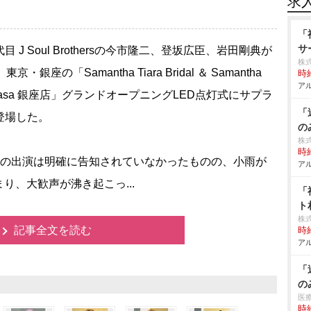
求
「
サ
 J Soul Brothersの今市隆二、登坂広臣、岩田剛典が
株
東京・銀座の「Samantha Tiara Bridal ＆ Samantha
時給
アル
vasa 銀座店」グランドオープニングLED点灯式にサプラ
「
登場した。
の
株
時給
の出演は明確に告知されていなかったものの、小雨が
アル
り、大歓声が沸き起こっ...
「
ト
株
記事全文を読む
時給
アル
「
の
医
時給