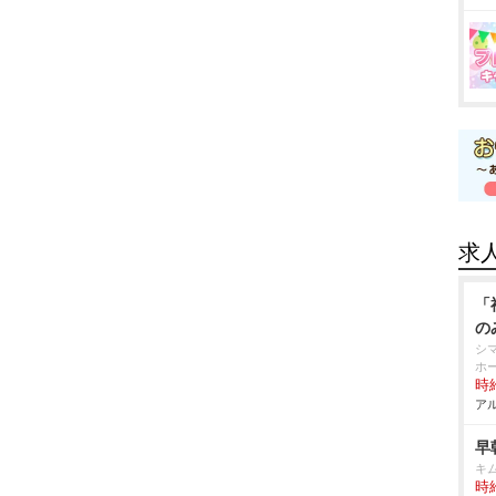
求
「
の
シ
ホ
時給
アル
早
キ
時給