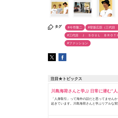
タグ
#今市隆二
#登坂広臣（三代目
#三代目 Ｊ ＳＯＵＬ ＢＲＯＴ
#ファッション
注目★トピックス
川島海荷さんと学ぶ 日常に潜む“人
「人身取引」って海外の話だと思ってませんか
起きています。川島海荷さんと学ぶリアルな実