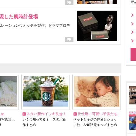
登
表現した腕時計登場
ラボレーションウオッチを製作。ドラマプロデ
とめ
スタバ新作イッキ見せ！
天使級に可愛い子供たち
猫写真集…
いくつ知ってる？ スタバ新
ペットと子供の仲良しショッ
リ
作まとめ
ト他、SNS話題キッズまとめ