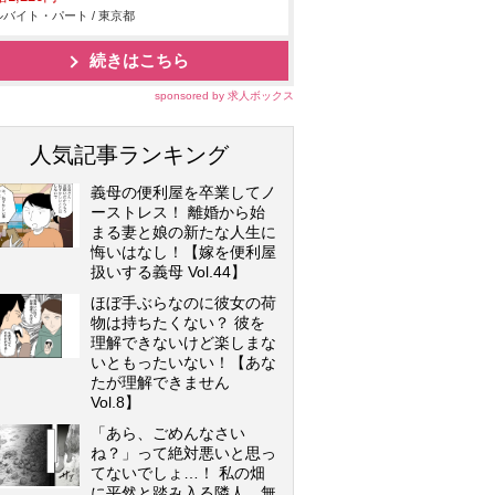
バイト・パート / 東京都
続きはこちら
sponsored by 求人ボックス
人気記事ランキング
義母の便利屋を卒業してノ
ーストレス！ 離婚から始
まる妻と娘の新たな人生に
悔いはなし！【嫁を便利屋
扱いする義母 Vol.44】
ほぼ手ぶらなのに彼女の荷
物は持ちたくない？ 彼を
理解できないけど楽しまな
いともったいない！【あな
たが理解できません
Vol.8】
「あら、ごめんなさい
ね？」って絶対悪いと思っ
てないでしょ…！ 私の畑
に平然と踏み入る隣人…無