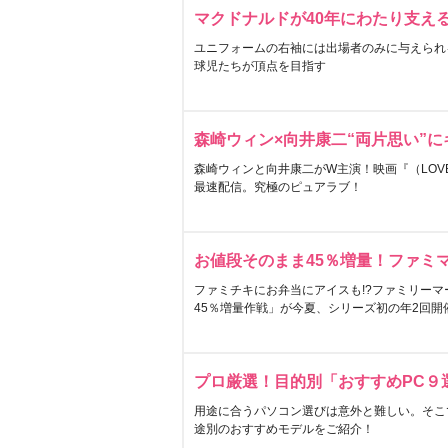
マクドナルドが40年にわたり支え
ユニフォームの右袖には出場者のみに与えられ
球児たちが頂点を目指す
森崎ウィン×向井康二“両片思い”
森崎ウィンと向井康二がW主演！映画『（LOVE S
最速配信。究極のピュアラブ！
お値段そのまま45％増量！ファミ
ファミチキにお弁当にアイスも!?ファミリーマ
45％増量作戦」が今夏、シリーズ初の年2回開
プロ厳選！目的別「おすすめPC９
用途に合うパソコン選びは意外と難しい。そこ
途別のおすすめモデルをご紹介！