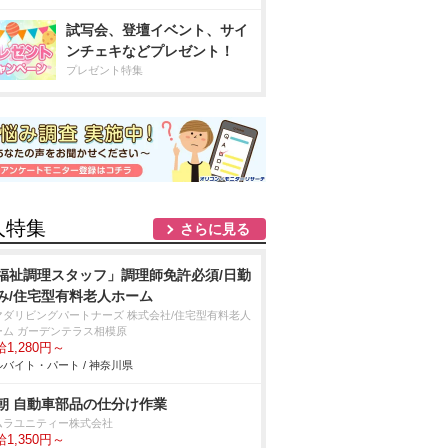
試写会、登壇イベント、サイ
ンチェキなどプレゼント！
プレゼント特集
人特集
さらに見る
福祉調理スタッフ」調理師免許必須/日勤
み/住宅型有料老人ホーム
マダリビングパートナーズ 株式会社/住宅型有料老人
ーム ガーデンテラス相模原
1,280円～
バイト・パート / 神奈川県
朝 自動車部品の仕分け作業
ムラユニティー株式会社
1,350円～