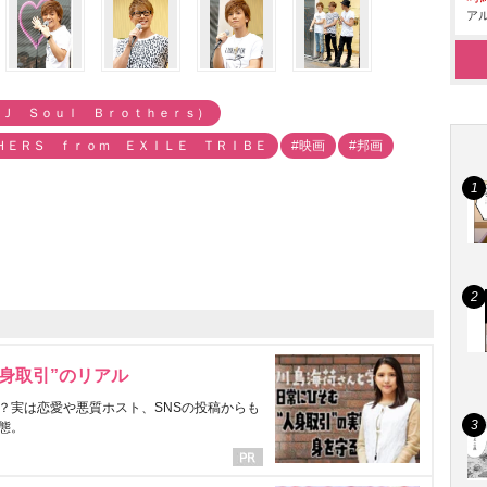
アル
 Ｊ Ｓｏｕｌ Ｂｒｏｔｈｅｒｓ）
ＨＥＲＳ ｆｒｏｍ ＥＸＩＬＥ ＴＲＩＢＥ
#映画
#邦画
身取引”のリアル
？実は恋愛や悪質ホスト、SNSの投稿からも
態。