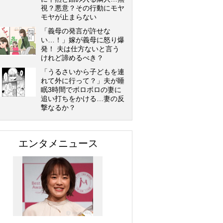
視？悪意？その行動にモヤ
モヤが止まらない
「義母の発言が許せな
い…！」嫁が義母に怒り爆
発！ 夫は仕方ないと言う
けれど諦めるべき？
「うるさいから子どもを連
れて外に行って？」夫が睡
眠3時間でボロボロの妻に
追い打ちをかける…妻の反
撃なるか？
エンタメニュース