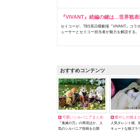
『VIVANT』続編の鍵は…世界観
セイコーが、TBS系日曜劇場『VIVANT』コ
ューサーとセイコー担当者が魅力を解説する。
おすすめコンテンツ
可愛いシルバニアまとめ
癒やしの猫ま
『鬼滅の刃』の再現ほか、人
人気タレント猫、
気のシルバニア投稿を公開
キュートな猫ズラ