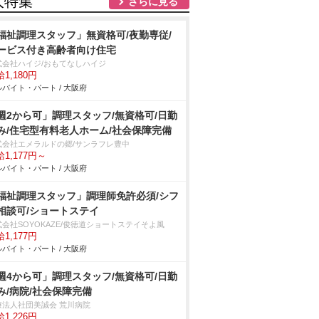
人特集
さらに見る
福祉調理スタッフ」無資格可/夜勤専従/
ービス付き高齢者向け住宅
式会社ハイジ/おもてなしハイジ
1,180円
バイト・パート / 大阪府
週2から可」調理スタッフ/無資格可/日勤
み/住宅型有料老人ホーム/社会保障完備
式会社エメラルドの郷/サンラフレ豊中
1,177円～
バイト・パート / 大阪府
福祉調理スタッフ」調理師免許必須/シフ
相談可/ショートステイ
式会社SOYOKAZE/俊徳道ショートステイそよ風
1,177円
バイト・パート / 大阪府
週4から可」調理スタッフ/無資格可/日勤
み/病院/社会保障完備
療法人社団美誠会 荒川病院
1,226円