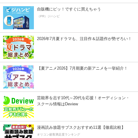
自販機にピッ！ですぐに買えちゃう
（PR）ジハンピ
2026年7月夏ドラマも、注目作＆話題作が勢ぞろい！
【夏アニメ2026】7月期夏の新アニメを一挙紹介！
芸能界を志す10代～20代を応援！オーディション・
スクール情報はDeview
漫画読み放題サブスクおすすめ11選【徹底比較】
オリコン顧客満足度ランキング