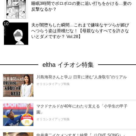
睡眠3時間でボロボロの妻に追い打ちをかける…妻の
反撃なるか？
夫が闇堕ちした瞬間…これまで嫌味なヤツらが媚び
へつらう姿は滑稽だな！【母親ならすべてを許さな
いとダメですか？ Vol.28】
eltha イチオシ特集
川島海荷さんと学ぶ 日常に潜む“人身取引”のリアル
オリコンタイアップ特集
マクドナルドが40年にわたり支える「小学生の甲子
園」
オリコンタイアップ特集
向井康二イケメンすぎ！純愛『（LOVE SONG）』