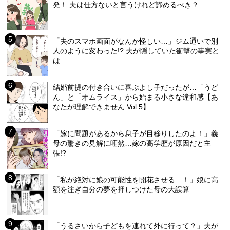
発！ 夫は仕方ないと言うけれど諦めるべき？
「夫のスマホ画面がなんか怪しい…」ジム通いで別
人のように変わった!? 夫が隠していた衝撃の事実と
は
結婚前提の付き合いに喜ぶよし子だったが…「うど
ん」と「オムライス」から始まる小さな違和感【あ
なたが理解できません Vol.5】
「嫁に問題があるから息子が目移りしたのよ！」義
母の驚きの見解に唖然…嫁の高学歴が原因だと主
張!?
「私が絶対に娘の可能性を開花させる…！」娘に高
額を注ぎ自分の夢を押しつけた母の大誤算
「うるさいから子どもを連れて外に行って？」夫が