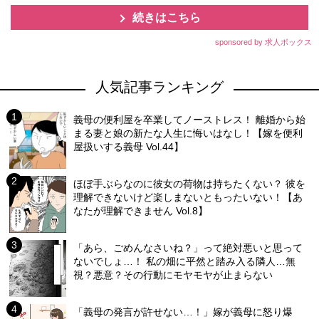
続きはこちら
sponsored by 求人ボックス
人気記事ランキング
義母の便利屋を卒業してノーストレス！ 離婚から始
まる妻と娘の新たな人生に悔いはなし！【嫁を便利
屋扱いする義母 Vol.44】
ほぼ手ぶらなのに彼女の荷物は持ちたくない？ 彼を
理解できないけど楽しまないともったいない！【あ
なたが理解できません Vol.8】
「あら、ごめんなさいね？」って絶対悪いと思って
ないでしょ…！ 私の畑に平然と踏み入る隣人…無
視？悪意？その行動にモヤモヤが止まらない
「義母の発言が許せない…！」嫁が義母に怒り爆