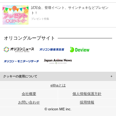
試写会、登壇イベント、サインチェキなどプレゼン
ト！
プレゼント特集
オリコングループサイト
クッキーの使用について
このサイトでは Cookie を使用して、ユーザーに合わせたコンテンツや広告の
elthaとは
表示、ソーシャル メディア機能の提供、広告の表示回数やクリック数の測定を
会社概要
個人情報保護方針
行っています。
また、ユーザーによるサイトの利用状況についても情報を収集し、ソーシャル
お問い合わせ
採用情報
メディアや広告配信、データ解析の各パートナーに提供しています。
各パートナーは、この情報とユーザーが各パートナーに提供した他の情報や、
© oricon ME inc.
ユーザーが各パートナーのサービスを使用したときに収集した他の情報を組み
合わせて使用することがあります。