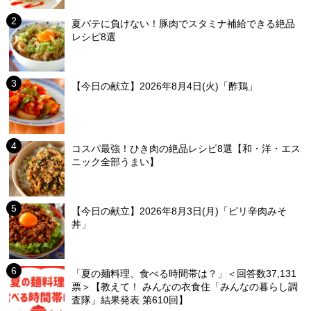
夏バテに負けない！豚肉でスタミナ補給できる絶品
レシピ8選
【今日の献立】2026年8月4日(火)「酢鶏」
コスパ最強！ひき肉の絶品レシピ8選【和・洋・エス
ニック全部うまい】
【今日の献立】2026年8月3日(月)「ピリ辛肉みそ
丼」
「夏の麺料理、食べる時間帯は？」＜回答数37,131
票＞【教えて！ みんなの衣食住「みんなの暮らし調
査隊」結果発表 第610回】