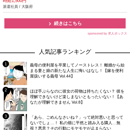
時給1,500円
派遣社員 / 大阪府
続きはこちら
sponsored by 求人ボックス
人気記事ランキング
義母の便利屋を卒業してノーストレス！ 離婚から始
まる妻と娘の新たな人生に悔いはなし！【嫁を便利
屋扱いする義母 Vol.44】
ほぼ手ぶらなのに彼女の荷物は持ちたくない？ 彼を
理解できないけど楽しまないともったいない！【あ
なたが理解できません Vol.8】
「あら、ごめんなさいね？」って絶対悪いと思って
ないでしょ…！ 私の畑に平然と踏み入る隣人…無
視？悪意？その行動にモヤモヤが止まらない