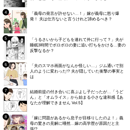
「義母の発言が許せない…！」嫁が義母に怒り爆
発！ 夫は仕方ないと言うけれど諦めるべき？
「うるさいから子どもを連れて外に行って？」夫が
睡眠3時間でボロボロの妻に追い打ちをかける…妻の
反撃なるか？
「夫のスマホ画面がなんか怪しい…」ジム通いで別
人のように変わった!? 夫が隠していた衝撃の事実と
は
結婚前提の付き合いに喜ぶよし子だったが…「うど
ん」と「オムライス」から始まる小さな違和感【あ
なたが理解できません Vol.5】
「嫁に問題があるから息子が目移りしたのよ！」義
母の驚きの見解に唖然…嫁の高学歴が原因だと主
張!?