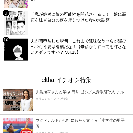
「私が絶対に娘の可能性を開花させる…！」娘に高
額を注ぎ自分の夢を押しつけた母の大誤算
夫が闇堕ちした瞬間…これまで嫌味なヤツらが媚び
へつらう姿は滑稽だな！【母親ならすべてを許さな
いとダメですか？ Vol.28】
eltha イチオシ特集
川島海荷さんと学ぶ 日常に潜む“人身取引”のリアル
オリコンタイアップ特集
マクドナルドが40年にわたり支える「小学生の甲子
園」