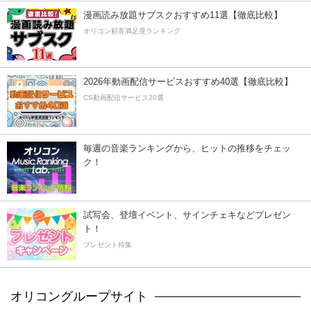
漫画読み放題サブスクおすすめ11選【徹底比較】
オリコン顧客満足度ランキング
2026年動画配信サービスおすすめ40選【徹底比較】
CS動画配信サービス20選
毎週の音楽ランキングから、ヒットの推移をチェッ
ク！
試写会、登壇イベント、サインチェキなどプレゼン
ト！
プレゼント特集
オリコングループサイト