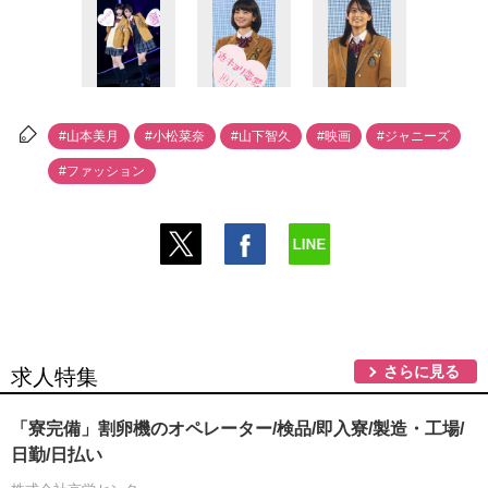
#山本美月
#小松菜奈
#山下智久
#映画
#ジャニーズ
#ファッション
さらに見る
求人特集
「寮完備」割卵機のオペレーター/検品/即入寮/製造・工場/
日勤/日払い