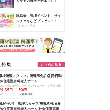
ヒットの推移をチェック！
試写会、登壇イベント、サイ
ンチェキなどプレゼント！
プレゼント特集
人特集
さらに見る
福祉調理スタッフ」調理師免許必須/日勤
み/住宅型有料老人ホーム
式会社川島コーポレーション/サニーライフ大井松田
1,225円～1,300円
バイト・パート / 神奈川県
週2から可」調理スタッフ/無資格可/日勤
み/住宅型有料老人ホーム/社会保障完備