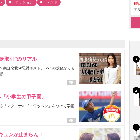
ル
#ファッション
#トレンド
時給
アル
身取引”のリアル
？実は恋愛や悪質ホスト、SNSの投稿からも
態。
る「小学生の甲子園」
る「マクドナルド・ワッペン」をつけて学童
にキュンが止まらん！