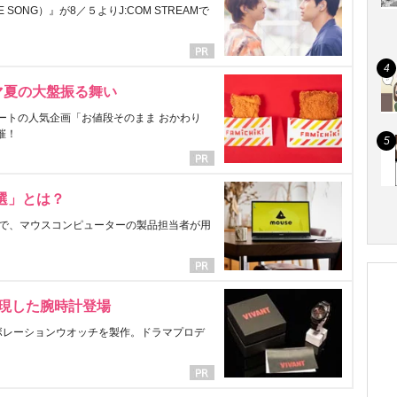
ONG）』が8／５よりJ:COM STREAMで
マ夏の大盤振る舞い
ートの人気企画「お値段そのまま おかわり
催！
選」とは？
で、マウスコンピューターの製品担当者が用
表現した腕時計登場
ラボレーションウオッチを製作。ドラマプロデ