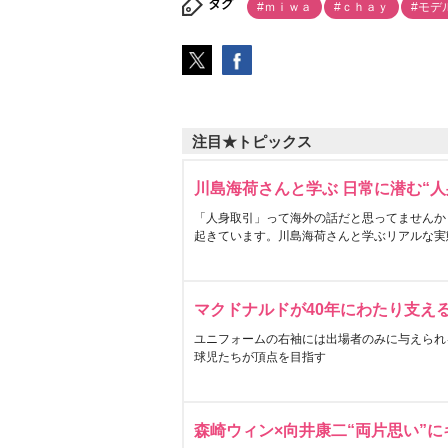
タグ
#ｍｉｗａ
#ｃｈａｙ
#モデ
注目★トピックス
川島海荷さんと学ぶ 日常に潜む“人
「人身取引」って海外の話だと思ってませんか
起きています。川島海荷さんと学ぶリアルな実
マクドナルドが40年にわたり支え
ユニフォームの右袖には出場者のみに与えられ
球児たちが頂点を目指す
森崎ウィン×向井康二“両片思い”