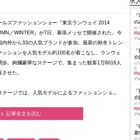
求
「
の
ルズファッションショー『東京ランウェイ 2014
株
TUMN／WINTER』が7日、幕張メッセで開催された。今
時給
アル
国内外から33の人気ブランドが参加。最新の秋冬トレン
「
ァッションを人気モデル約100名が着こなし、ランウェ
介
闊歩。絢爛豪華なステージで、集まった観客1万6016人
有
森
狂させた。
時給
アル
「
たステージでは、人気モデルによるファッションショ...
介
株
時給
記事全文を読む
アル
「
居
株