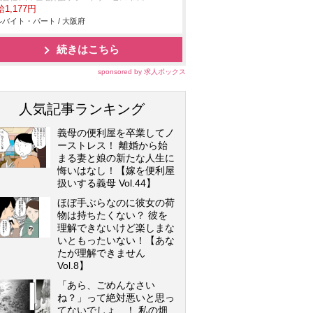
1,177円
バイト・パート / 大阪府
続きはこちら
sponsored by 求人ボックス
人気記事ランキング
義母の便利屋を卒業してノ
ーストレス！ 離婚から始
まる妻と娘の新たな人生に
悔いはなし！【嫁を便利屋
扱いする義母 Vol.44】
ほぼ手ぶらなのに彼女の荷
物は持ちたくない？ 彼を
理解できないけど楽しまな
いともったいない！【あな
たが理解できません
Vol.8】
「あら、ごめんなさい
ね？」って絶対悪いと思っ
てないでしょ…！ 私の畑