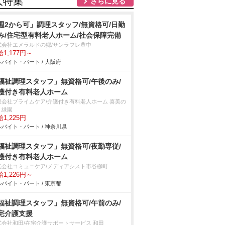
人特集
さらに見る
週2から可」調理スタッフ/無資格可/日勤
み/住宅型有料老人ホーム/社会保障完備
式会社エメラルドの郷/サンラフレ豊中
1,177円～
バイト・パート / 大阪府
福祉調理スタッフ」無資格可/午後のみ/
護付き有料老人ホーム
限会社プライムケア/介護付き有料老人ホーム 喜美の
・緑園
1,225円
バイト・パート / 神奈川県
福祉調理スタッフ」無資格可/夜勤専従/
護付き有料老人ホーム
式会社コミュニケア/メディアシスト市谷柳町
1,226円～
バイト・パート / 東京都
福祉調理スタッフ」無資格可/午前のみ/
宅介護支援
式会社和田/在宅介護サポートサービス 和田