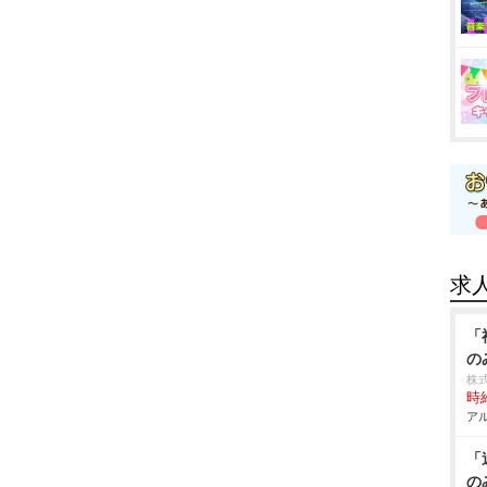
求
「
の
株
時給
アル
「
の