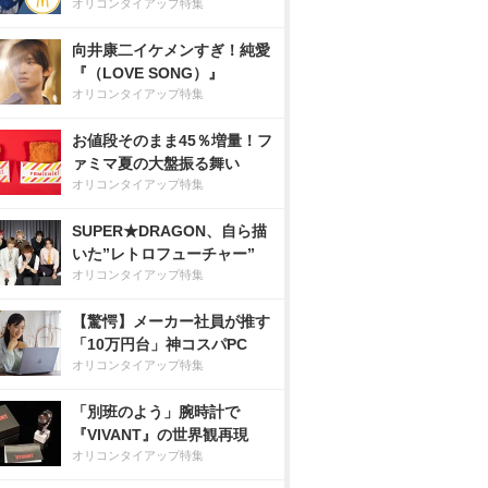
オリコンタイアップ特集
向井康二イケメンすぎ！純愛
『（LOVE SONG）』
オリコンタイアップ特集
お値段そのまま45％増量！フ
ァミマ夏の大盤振る舞い
オリコンタイアップ特集
SUPER★DRAGON、自ら描
いた”レトロフューチャー”
オリコンタイアップ特集
【驚愕】メーカー社員が推す
「10万円台」神コスパPC
オリコンタイアップ特集
「別班のよう」腕時計で
『VIVANT』の世界観再現
オリコンタイアップ特集