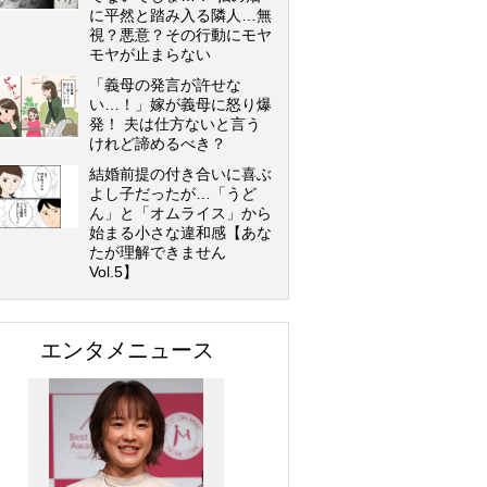
に平然と踏み入る隣人…無
視？悪意？その行動にモヤ
モヤが止まらない
「義母の発言が許せな
い…！」嫁が義母に怒り爆
発！ 夫は仕方ないと言う
けれど諦めるべき？
結婚前提の付き合いに喜ぶ
よし子だったが…「うど
ん」と「オムライス」から
始まる小さな違和感【あな
たが理解できません
Vol.5】
エンタメニュース