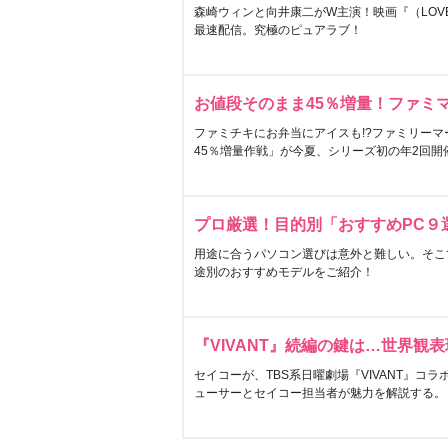
森崎ウィンと向井康二がW主演！映画『（LOVE S
最速配信。究極のピュアラブ！
お値段そのまま45％増量！ファミ
ファミチキにお弁当にアイスも!?ファミリーマ
45％増量作戦」が今夏、シリーズ初の年2回開
プロ厳選！目的別「おすすめPC９
用途に合うパソコン選びは意外と難しい。そこ
途別のおすすめモデルをご紹介！
『VIVANT』続編の鍵は…世界観
セイコーが、TBS系日曜劇場『VIVANT』コ
ューサーとセイコー担当者が魅力を解説する。