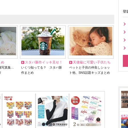
登
とめ
スタバ新作イッキ見せ！
天使級に可愛い子供たち
猫写真集…
いくつ知ってる？ スタバ新
ペットと子供の仲良しショッ
リ
作まとめ
ト他、SNS話題キッズまとめ