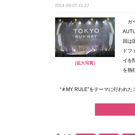
2014-09-07 21:27
ガー
AU
回は
ドフ
イを
[拡大写真]
を熱
“＃MY RULE”をテーマに行われ