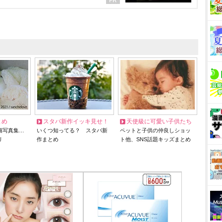
とめ
スタバ新作イッキ見せ！
天使級に可愛い子供たち
猫写真集…
いくつ知ってる？ スタバ新
ペットと子供の仲良しショッ
リ
作まとめ
ト他、SNS話題キッズまとめ