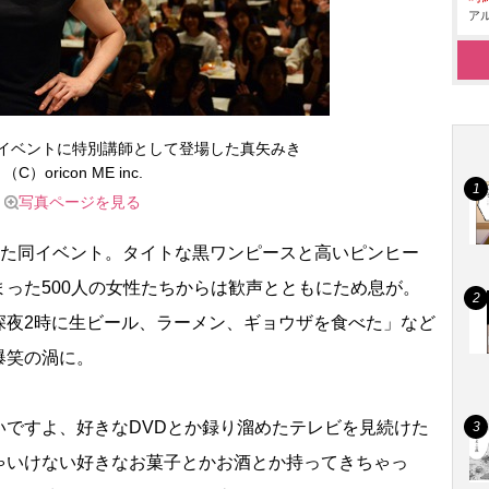
アル
容イベントに特別講師として登場した真矢みき
（C）oricon ME inc.
写真ページを見る
れた同イベント。タイトな黒ワンピースと高いピンヒー
った500人の女性たちからは歓声とともにため息が。
深夜2時に生ビール、ラーメン、ギョウザを食べた」など
爆笑の渦に。
ですよ、好きなDVDとか録り溜めたテレビを見続けた
ゃいけない好きなお菓子とかお酒とか持ってきちゃっ