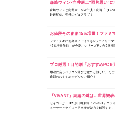
森崎ウィン×向井康二“両片思い”
森崎ウィンと向井康二がW主演！映画『（LOVE S
最速配信。究極のピュアラブ！
お値段そのまま45％増量！ファミ
ファミチキにお弁当にアイスも!?ファミリーマ
45％増量作戦」が今夏、シリーズ初の年2回開
プロ厳選！目的別「おすすめPC９
用途に合うパソコン選びは意外と難しい。そこ
途別のおすすめモデルをご紹介！
『VIVANT』続編の鍵は…世界観
セイコーが、TBS系日曜劇場『VIVANT』コ
ューサーとセイコー担当者が魅力を解説する。