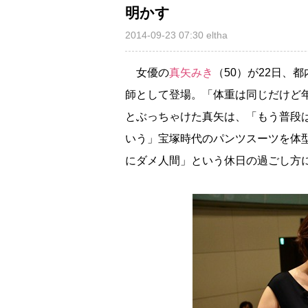
明かす
2014-09-23 07:30
eltha
女優の
真矢みき
（50）が22日、
師として登場。「体重は同じだけど
とぶっちゃけた真矢は、「もう普段
いう」宝塚時代のパンツスーツを体
にダメ人間」という休日の過ごし方