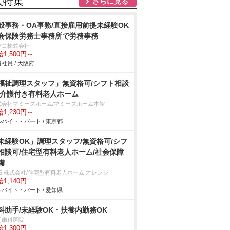
人特集
さらに見る
般事務・OA事務/直接雇用前提未経験OK
会保険労務士事務所で労務事務
デコ株式会社
1,500円～
社員 / 大阪府
福祉調理スタッフ」無資格可/シフト相談
/介護付き有料老人ホーム
式会社マミーズホーム/マミーズホーム本館
1,230円～
バイト・パート / 東京都
未経験OK」調理スタッフ/無資格可/シフ
相談可/住宅型有料老人ホーム/社会保障
備
SS 株式会社/住宅型有料老人ホーム オレンジ
1,140円
バイト・パート / 愛知県
科助手/未経験OK・扶養内勤務OK
岡歯科医院
1,300円