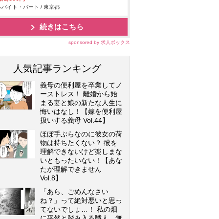
バイト・パート / 東京都
続きはこちら
sponsored by 求人ボックス
人気記事ランキング
義母の便利屋を卒業してノ
ーストレス！ 離婚から始
まる妻と娘の新たな人生に
悔いはなし！【嫁を便利屋
扱いする義母 Vol.44】
ほぼ手ぶらなのに彼女の荷
物は持ちたくない？ 彼を
理解できないけど楽しまな
いともったいない！【あな
たが理解できません
Vol.8】
「あら、ごめんなさい
ね？」って絶対悪いと思っ
てないでしょ…！ 私の畑
に平然と踏み入る隣人…無