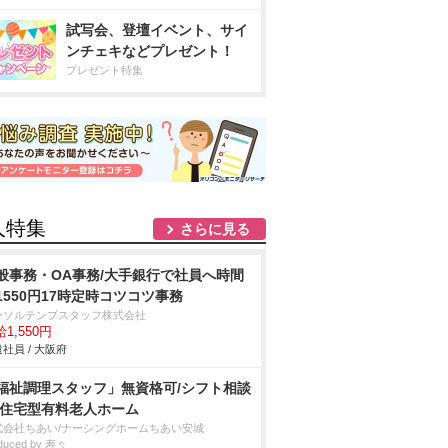
試写会、登壇イベント、サイ
ンチェキなどプレゼント！
プレゼント特集
人特集
さらに見る
般事務・OA事務/大手銀行で社員へ時間
1550円17時定時コツコツ事務
ーソルテンプスタッフ株式会社
1,550円
社員 / 大阪府
福祉調理スタッフ」無資格可/シフト相談
/住宅型有料老人ホーム
式会社ちあい/ナーシングホームちあい安城
duced by 寿々