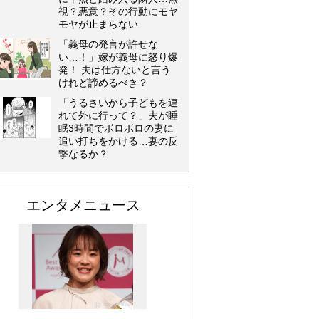
視？悪意？その行動にモヤ
モヤが止まらない
「義母の発言が許せな
い…！」嫁が義母に怒り爆
発！ 夫は仕方ないと言う
けれど諦めるべき？
「うるさいから子どもを連
れて外に行って？」夫が睡
眠3時間でボロボロの妻に
追い打ちをかける…妻の反
撃なるか？
エンタメニュース