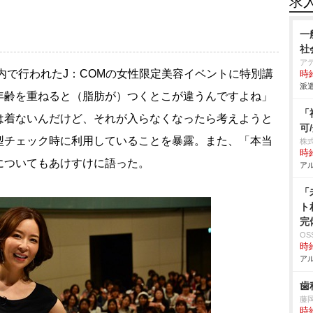
求
一
社
ア
都内で行われたJ：COMの女性限定美容イベントに特別講
時給
派遣
年齢を重ねると（脂肪が）つくとこが違うんですよね」
「
は着ないんだけど、それが入らなくなったら考えようと
可
型チェック時に利用していることを暴露。また、「本当
株
時給
についてもあけすけに語った。
アル
「
ト
完
O
時給
アル
歯
藤
時給