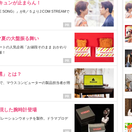
にキュンが止まらん！
ONG）』が8／５よりJ:COM STREAMで
マ夏の大盤振る舞い
ートの人気企画「お値段そのまま おかわり
催！
選」とは？
で、マウスコンピューターの製品担当者が用
表現した腕時計登場
ラボレーションウオッチを製作。ドラマプロデ