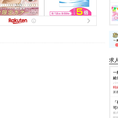
求
一
給
パ
時給
派遣
「
可
株
pro