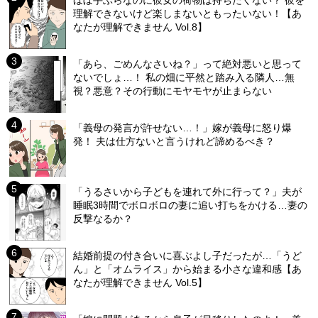
理解できないけど楽しまないともったいない！【あ
なたが理解できません Vol.8】
「あら、ごめんなさいね？」って絶対悪いと思って
ないでしょ…！ 私の畑に平然と踏み入る隣人…無
視？悪意？その行動にモヤモヤが止まらない
「義母の発言が許せない…！」嫁が義母に怒り爆
発！ 夫は仕方ないと言うけれど諦めるべき？
「うるさいから子どもを連れて外に行って？」夫が
睡眠3時間でボロボロの妻に追い打ちをかける…妻の
反撃なるか？
結婚前提の付き合いに喜ぶよし子だったが…「うど
ん」と「オムライス」から始まる小さな違和感【あ
なたが理解できません Vol.5】