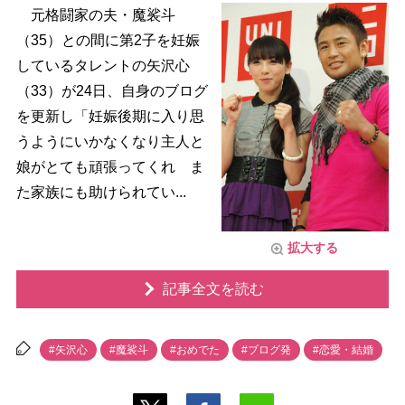
元格闘家の夫・魔裟斗
（35）との間に第2子を妊娠
しているタレントの矢沢心
（33）が24日、自身のブログ
を更新し「妊娠後期に入り思
うようにいかなくなり主人と
娘がとても頑張ってくれ ま
た家族にも助けられてい...
拡大する
記事全文を読む
#矢沢心
#魔裟斗
#おめでた
#ブログ発
#恋愛・結婚