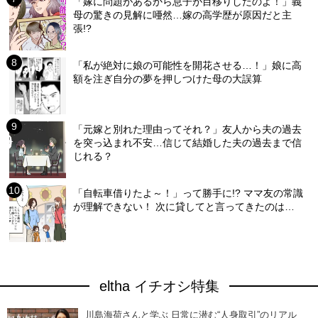
「嫁に問題があるから息子が目移りしたのよ！」義
母の驚きの見解に唖然…嫁の高学歴が原因だと主
張!?
「私が絶対に娘の可能性を開花させる…！」娘に高
額を注ぎ自分の夢を押しつけた母の大誤算
「元嫁と別れた理由ってそれ？」友人から夫の過去
を突っ込まれ不安…信じて結婚した夫の過去まで信
じれる？
「自転車借りたよ～！」って勝手に!? ママ友の常識
が理解できない！ 次に貸してと言ってきたのは…
eltha イチオシ特集
川島海荷さんと学ぶ 日常に潜む“人身取引”のリアル