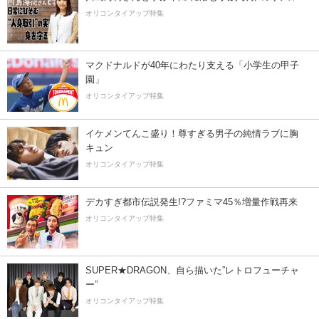
オリコンタイアップ特集
マクドナルドが40年にわたり支える「小学生の甲子
園」
オリコンタイアップ特集
イケメンてんこ盛り！尊すぎる男子の純情ラブに胸
キュン
オリコンタイアップ特集
デカすぎ都市伝説発生!?ファミマ45％増量作戦再来
オリコンタイアップ特集
SUPER★DRAGON、自ら描いた”レトロフューチャ
ー”
オリコンタイアップ特集