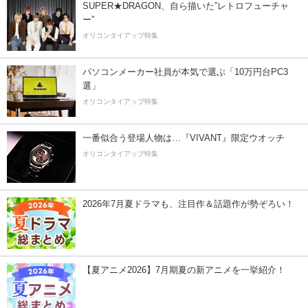
SUPER★DRAGON、自ら描いた”レトロフューチャ
ー”
オリコンタイアップ特集
パソコンメーカー社員が本気で選ぶ「10万円台PC3
選」
オリコンタイアップ特集
一番似合う登場人物は…『VIVANT』限定ウオッチ
オリコンタイアップ特集
2026年7月夏ドラマも、注目作＆話題作が勢ぞろい！
【夏アニメ2026】7月期夏の新アニメを一挙紹介！