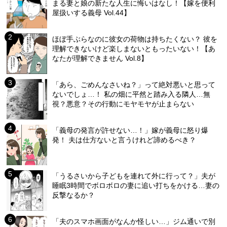
まる妻と娘の新たな人生に悔いはなし！【嫁を便利
屋扱いする義母 Vol.44】
ほぼ手ぶらなのに彼女の荷物は持ちたくない？ 彼を
理解できないけど楽しまないともったいない！【あ
なたが理解できません Vol.8】
「あら、ごめんなさいね？」って絶対悪いと思って
ないでしょ…！ 私の畑に平然と踏み入る隣人…無
視？悪意？その行動にモヤモヤが止まらない
「義母の発言が許せない…！」嫁が義母に怒り爆
発！ 夫は仕方ないと言うけれど諦めるべき？
「うるさいから子どもを連れて外に行って？」夫が
睡眠3時間でボロボロの妻に追い打ちをかける…妻の
反撃なるか？
「夫のスマホ画面がなんか怪しい…」ジム通いで別