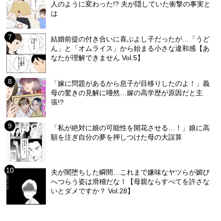
人のように変わった!? 夫が隠していた衝撃の事実と
は
結婚前提の付き合いに喜ぶよし子だったが…「うど
ん」と「オムライス」から始まる小さな違和感【あ
なたが理解できません Vol.5】
「嫁に問題があるから息子が目移りしたのよ！」義
母の驚きの見解に唖然…嫁の高学歴が原因だと主
張!?
「私が絶対に娘の可能性を開花させる…！」娘に高
額を注ぎ自分の夢を押しつけた母の大誤算
夫が闇堕ちした瞬間…これまで嫌味なヤツらが媚び
へつらう姿は滑稽だな！【母親ならすべてを許さな
いとダメですか？ Vol.28】