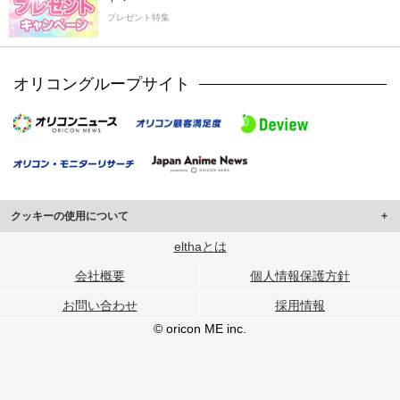
プレゼント特集
オリコングループサイト
クッキーの使用について
このサイトでは Cookie を使用して、ユーザーに合わせたコンテンツや広告の
elthaとは
表示、ソーシャル メディア機能の提供、広告の表示回数やクリック数の測定を
会社概要
個人情報保護方針
行っています。
また、ユーザーによるサイトの利用状況についても情報を収集し、ソーシャル
お問い合わせ
採用情報
メディアや広告配信、データ解析の各パートナーに提供しています。
各パートナーは、この情報とユーザーが各パートナーに提供した他の情報や、
© oricon ME inc.
ユーザーが各パートナーのサービスを使用したときに収集した他の情報を組み
合わせて使用することがあります。