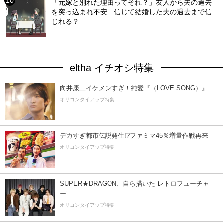
「元嫁と別れた理由ってそれ？」友人から夫の過去
を突っ込まれ不安…信じて結婚した夫の過去まで信
じれる？
eltha イチオシ特集
向井康二イケメンすぎ！純愛『（LOVE SONG）』
オリコンタイアップ特集
デカすぎ都市伝説発生!?ファミマ45％増量作戦再来
オリコンタイアップ特集
SUPER★DRAGON、自ら描いた”レトロフューチャ
ー”
オリコンタイアップ特集