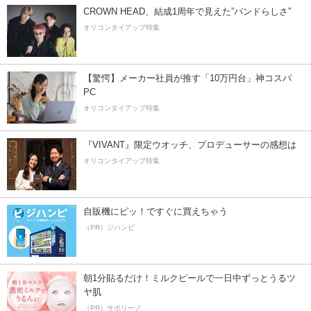
CROWN HEAD、結成1周年で見えた”バンドらしさ”
オリコンタイアップ特集
【驚愕】メーカー社員が推す「10万円台」神コスパ
PC
オリコンタイアップ特集
『VIVANT』限定ウオッチ、プロデューサーの感想は
オリコンタイアップ特集
自販機にピッ！ですぐに買えちゃう
（PR）ジハンピ
朝1分貼るだけ！ミルクピールで一日中ずっとうるツ
ヤ肌
（PR）サボリーノ