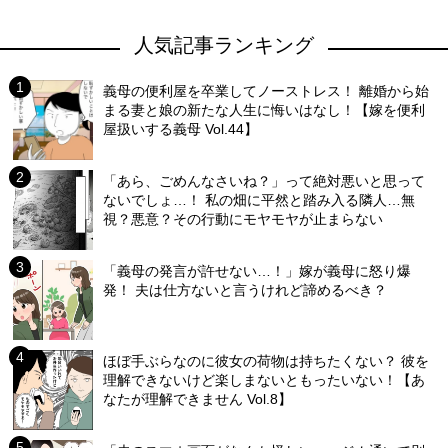
人気記事ランキング
義母の便利屋を卒業してノーストレス！ 離婚から始
まる妻と娘の新たな人生に悔いはなし！【嫁を便利
屋扱いする義母 Vol.44】
「あら、ごめんなさいね？」って絶対悪いと思って
ないでしょ…！ 私の畑に平然と踏み入る隣人…無
視？悪意？その行動にモヤモヤが止まらない
「義母の発言が許せない…！」嫁が義母に怒り爆
発！ 夫は仕方ないと言うけれど諦めるべき？
ほぼ手ぶらなのに彼女の荷物は持ちたくない？ 彼を
理解できないけど楽しまないともったいない！【あ
なたが理解できません Vol.8】