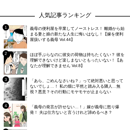
人気記事ランキング
義母の便利屋を卒業してノーストレス！ 離婚から始
まる妻と娘の新たな人生に悔いはなし！【嫁を便利
屋扱いする義母 Vol.44】
ほぼ手ぶらなのに彼女の荷物は持ちたくない？ 彼を
理解できないけど楽しまないともったいない！【あ
なたが理解できません Vol.8】
「あら、ごめんなさいね？」って絶対悪いと思って
ないでしょ…！ 私の畑に平然と踏み入る隣人…無
視？悪意？その行動にモヤモヤが止まらない
「義母の発言が許せない…！」嫁が義母に怒り爆
発！ 夫は仕方ないと言うけれど諦めるべき？