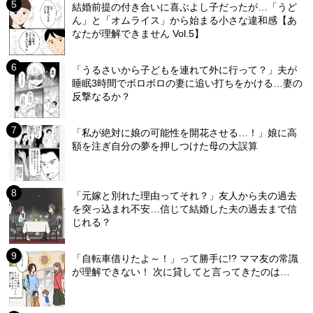
結婚前提の付き合いに喜ぶよし子だったが…「うど
ん」と「オムライス」から始まる小さな違和感【あ
なたが理解できません Vol.5】
「うるさいから子どもを連れて外に行って？」夫が
睡眠3時間でボロボロの妻に追い打ちをかける…妻の
反撃なるか？
「私が絶対に娘の可能性を開花させる…！」娘に高
額を注ぎ自分の夢を押しつけた母の大誤算
「元嫁と別れた理由ってそれ？」友人から夫の過去
を突っ込まれ不安…信じて結婚した夫の過去まで信
じれる？
「自転車借りたよ～！」って勝手に!? ママ友の常識
が理解できない！ 次に貸してと言ってきたのは…