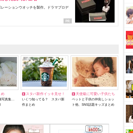
ラボレーションウオッチを製作。ドラマプロデ
とめ
スタバ新作イッキ見せ！
天使級に可愛い子供たち
猫写真集…
いくつ知ってる？ スタバ新
ペットと子供の仲良しショッ
リ
作まとめ
ト他、SNS話題キッズまとめ