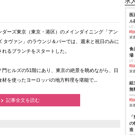
求
医
ル
U
ダーズ東京（東京・港区）のメインダイニング「アン
時給
派遣
ズ タヴァン」のラウンジ＆バーでは、週末と祝日のみに
食
されるブランチをスタートした。
場
U
時給
門ヒルズの51階にあり、東京の絶景を眺めながら、日
派遣
食材を使ったヨーロッパの地方料理を堪能で...
組
無
mo
記事全文を読む
時給
派遣
「
の
造