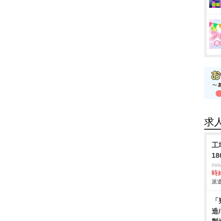
求
工
1
mo
時給
派遣
「
造