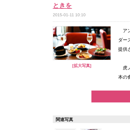
ときを
2015-01-11 10:10
アン
ダー
提供
[拡大写真]
虎ノ
本の
関連写真