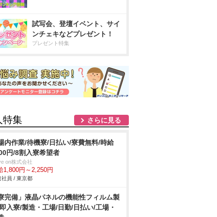
試写会、登壇イベント、サイ
ンチェキなどプレゼント！
プレゼント特集
人特集
さらに見る
場内作業/待機寮/日払い/寮費無料/時給
800円/8割入寮希望者
ve on株式会社
1,800円～2,250円
社員 / 東京都
寮完備」液晶パネルの機能性フィルム製
/即入寮/製造・工場/日勤/日払い/工場・