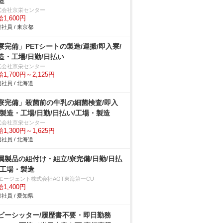
造
式会社京栄センター
1,600円
社員 / 東京都
寮完備」PETシートの製造/運搬/即入寮/
造・工場/日勤/日払い
式会社京栄センター
1,700円～2,125円
社員 / 北海道
寮完備」殺菌前の牛乳の細菌検査/即入
/製造・工場/日勤/日払い/工場・製造
式会社京栄センター
1,300円～1,625円
社員 / 北海道
属製品の組付け・組立/寮完備/日勤/日払
/工場・製造
Tエージェント株式会社AGT東海第一CU
1,400円
社員 / 愛知県
ビーシッター/履歴書不要・即日勤務