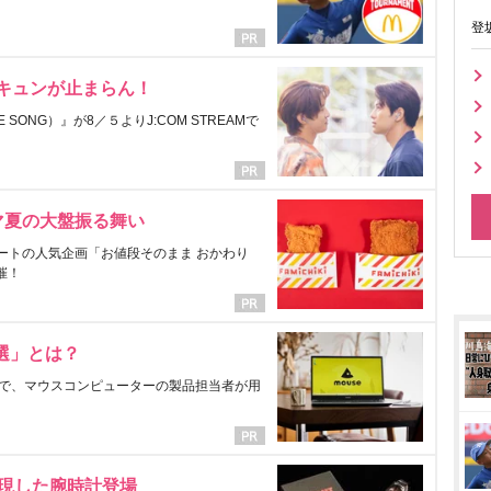
登
にキュンが止まらん！
ONG）』が8／５よりJ:COM STREAMで
マ夏の大盤振る舞い
ートの人気企画「お値段そのまま おかわり
催！
選」とは？
で、マウスコンピューターの製品担当者が用
表現した腕時計登場