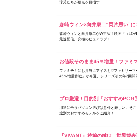
球児たちが頂点を目指す
森崎ウィン×向井康二“両片思い”
森崎ウィンと向井康二がW主演！映画『（LOVE S
最速配信。究極のピュアラブ！
お値段そのまま45％増量！ファミ
ファミチキにお弁当にアイスも!?ファミリーマ
45％増量作戦」が今夏、シリーズ初の年2回開
プロ厳選！目的別「おすすめPC９
用途に合うパソコン選びは意外と難しい。そこ
途別のおすすめモデルをご紹介！
『VIVANT』続編の鍵は…世界観