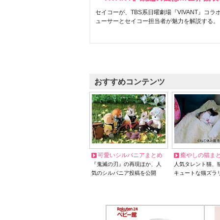
セイコーが、TBS系日曜劇場『VIVANT』コ
ューサーとセイコー担当者が魅力を解説する。
おすすめコンテンツ
可愛いシルバニアまとめ
癒やしの猫ま
『鬼滅の刃』の再現ほか、人
人気タレント猫、
気のシルバニア投稿を公開
キュートな猫ズラ