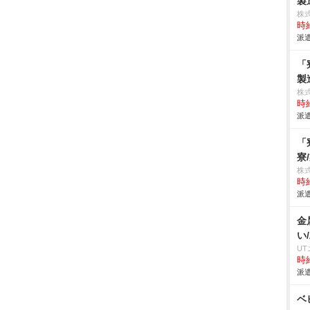
製
株
時給
派遣
「
製
株
時給
派遣
「
寮
株
時給
派遣
金
い
U
時給
派遣
ベ