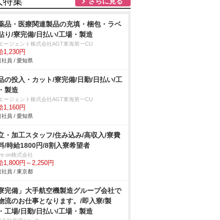
人特集
さらに見る
薬品・医療関連製品の充填・梱包・ラベ
貼り/寮完備/日払い/工場・製造
Tエージェント株式会社AGT東海第一CU
1,230円
社員 / 愛知県
品の投入・カット/寮完備/日勤/日払い/工
・製造
Tエージェント株式会社AGT東海第一CU
1,160円
社員 / 愛知県
立・加工スタッフ/住み込み/高収入/寮費
料/時給1800円/8割入寮希望者
ve on株式会社
1,800円～2,250円
社員 / 東京都
寮完備」大手航空機製造グループ会社で
物流のお仕事となります。/即入寮/製
・工場/日勤/日払い/工場・製造