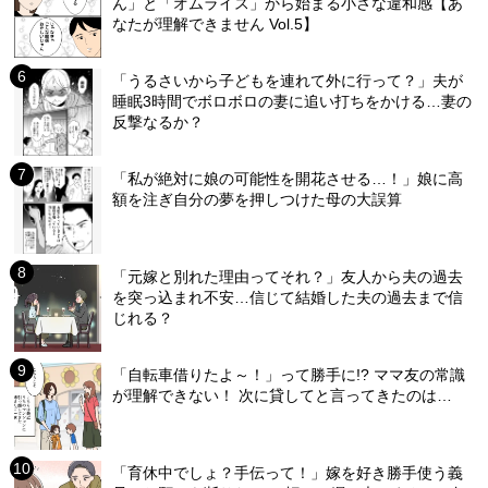
ん」と「オムライス」から始まる小さな違和感【あ
なたが理解できません Vol.5】
「うるさいから子どもを連れて外に行って？」夫が
睡眠3時間でボロボロの妻に追い打ちをかける…妻の
反撃なるか？
「私が絶対に娘の可能性を開花させる…！」娘に高
額を注ぎ自分の夢を押しつけた母の大誤算
「元嫁と別れた理由ってそれ？」友人から夫の過去
を突っ込まれ不安…信じて結婚した夫の過去まで信
じれる？
「自転車借りたよ～！」って勝手に!? ママ友の常識
が理解できない！ 次に貸してと言ってきたのは…
「育休中でしょ？手伝って！」嫁を好き勝手使う義