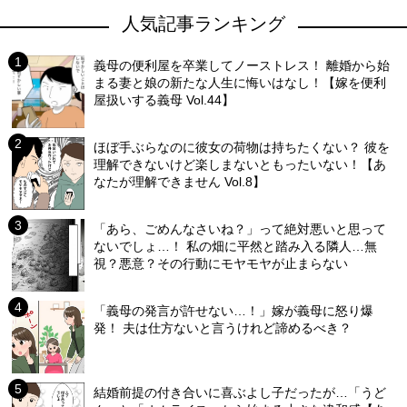
人気記事ランキング
義母の便利屋を卒業してノーストレス！ 離婚から始
まる妻と娘の新たな人生に悔いはなし！【嫁を便利
屋扱いする義母 Vol.44】
ほぼ手ぶらなのに彼女の荷物は持ちたくない？ 彼を
理解できないけど楽しまないともったいない！【あ
なたが理解できません Vol.8】
「あら、ごめんなさいね？」って絶対悪いと思って
ないでしょ…！ 私の畑に平然と踏み入る隣人…無
視？悪意？その行動にモヤモヤが止まらない
「義母の発言が許せない…！」嫁が義母に怒り爆
発！ 夫は仕方ないと言うけれど諦めるべき？
結婚前提の付き合いに喜ぶよし子だったが…「うど