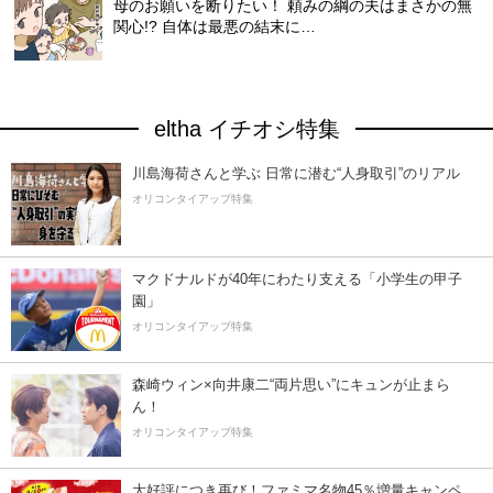
母のお願いを断りたい！ 頼みの綱の夫はまさかの無
関心!? 自体は最悪の結末に…
eltha イチオシ特集
川島海荷さんと学ぶ 日常に潜む“人身取引”のリアル
オリコンタイアップ特集
マクドナルドが40年にわたり支える「小学生の甲子
園」
オリコンタイアップ特集
森崎ウィン×向井康二“両片思い”にキュンが止まら
ん！
オリコンタイアップ特集
大好評につき再び！ファミマ名物45％増量キャンペ