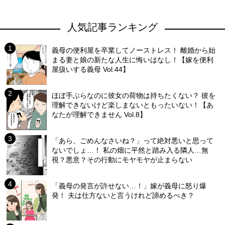
人気記事ランキング
義母の便利屋を卒業してノーストレス！ 離婚から始
まる妻と娘の新たな人生に悔いはなし！【嫁を便利
屋扱いする義母 Vol.44】
ほぼ手ぶらなのに彼女の荷物は持ちたくない？ 彼を
理解できないけど楽しまないともったいない！【あ
なたが理解できません Vol.8】
「あら、ごめんなさいね？」って絶対悪いと思って
ないでしょ…！ 私の畑に平然と踏み入る隣人…無
視？悪意？その行動にモヤモヤが止まらない
「義母の発言が許せない…！」嫁が義母に怒り爆
発！ 夫は仕方ないと言うけれど諦めるべき？