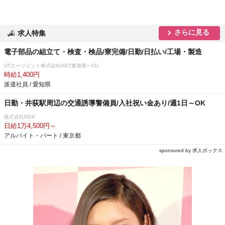
さらに見る
求人特集
電子部品の組立て・検査・検品/寮完備/日勤/日払い/工場・製造
UTエージェント株式会社AGT東海第一CU
時給1,400円
派遣社員 / 愛知県
日勤・井荻駅周辺の交通誘導警備員/入社祝い金あり/週1日～OK
株式会社MSK
日給1万4,500円～
アルバイト・パート / 東京都
sponsored by 求人ボックス