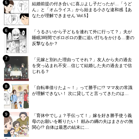
結婚前提の付き合いに喜ぶよし子だったが…「うど
ん」と「オムライス」から始まる小さな違和感【あ
なたが理解できません Vol.5】
「うるさいから子どもを連れて外に行って？」夫が
睡眠3時間でボロボロの妻に追い打ちをかける…妻の
反撃なるか？
「元嫁と別れた理由ってそれ？」友人から夫の過去
を突っ込まれ不安…信じて結婚した夫の過去まで信
じれる？
「自転車借りたよ～！」って勝手に!? ママ友の常識
が理解できない！ 次に貸してと言ってきたのは…
「育休中でしょ？手伝って！」嫁を好き勝手使う義
母のお願いを断りたい！ 頼みの綱の夫はまさかの無
関心!? 自体は最悪の結末に…