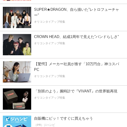
SUPER★DRAGON、自ら描いた”レトロフューチャ
ー”
オリコンタイアップ特集
CROWN HEAD、結成1周年で見えた”バンドらしさ”
オリコンタイアップ特集
【驚愕】メーカー社員が推す「10万円台」神コスパ
PC
オリコンタイアップ特集
「別班のよう」腕時計で『VIVANT』の世界観再現
オリコンタイアップ特集
自販機にピッ！ですぐに買えちゃう
（PR）ジハンピ