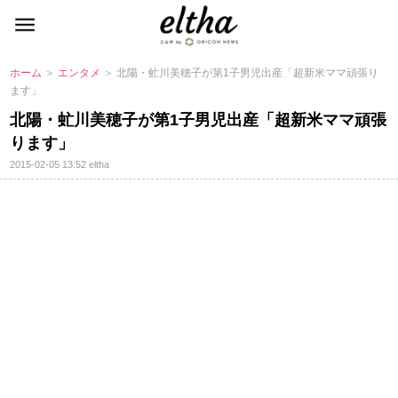
ホーム
＞
エンタメ
＞ 北陽・虻川美穂子が第1子男児出産「超新米ママ頑張り
ます」
北陽・虻川美穂子が第1子男児出産「超新米ママ頑張
ります」
2015-02-05 13:52
eltha