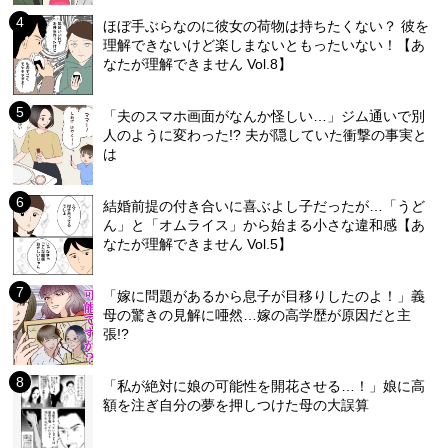
ほぼ手ぶらなのに彼女の荷物は持ちたくない？ 彼を
理解できないけど楽しまないともったいない！【あ
なたが理解できません Vol.8】
「夫のスマホ画面がなんか怪しい…」ジム通いで別
人のように変わった!? 夫が隠していた衝撃の事実と
は
結婚前提の付き合いに喜ぶよし子だったが…「うど
ん」と「オムライス」から始まる小さな違和感【あ
なたが理解できません Vol.5】
「嫁に問題があるから息子が目移りしたのよ！」義
母の驚きの見解に唖然…嫁の高学歴が原因だと主
張!?
「私が絶対に娘の可能性を開花させる…！」娘に高
額を注ぎ自分の夢を押しつけた母の大誤算