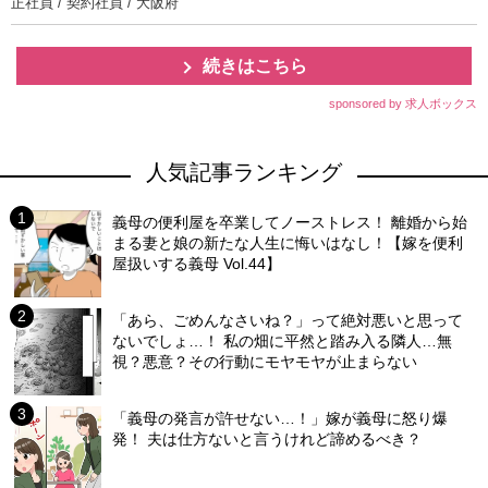
正社員 / 契約社員 / 大阪府
続きはこちら
sponsored by 求人ボックス
人気記事ランキング
義母の便利屋を卒業してノーストレス！ 離婚から始
まる妻と娘の新たな人生に悔いはなし！【嫁を便利
屋扱いする義母 Vol.44】
「あら、ごめんなさいね？」って絶対悪いと思って
ないでしょ…！ 私の畑に平然と踏み入る隣人…無
視？悪意？その行動にモヤモヤが止まらない
「義母の発言が許せない…！」嫁が義母に怒り爆
発！ 夫は仕方ないと言うけれど諦めるべき？