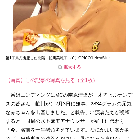
第1子男児出産した北陽・虻川美穂子 （C）ORICON NewS inc.
拡大する
【写真】この記事の写真を見る（全1枚）
番組エンディングにMCの南原清隆が「木曜ヒルナンデ
スの皆さん（虻川が）2月3日に無事、2834グラムの元気
な赤ちゃんを出産しました」と報告。出演者たちが祝福
すると、同局の水卜麻美アナウンサーが虻川に代わり
「今、名前を一生懸命考えています。なにかよい案があ
れば、事務所まで連絡ください。母になった喜びが、じ