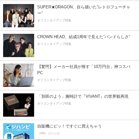
SUPER★DRAGON、自ら描いた”レトロフューチャ
ー”
オリコンタイアップ特集
CROWN HEAD、結成1周年で見えた”バンドらしさ”
オリコンタイアップ特集
【驚愕】メーカー社員が推す「10万円台」神コスパ
PC
オリコンタイアップ特集
「別班のよう」腕時計で『VIVANT』の世界観再現
オリコンタイアップ特集
自販機にピッ！ですぐに買えちゃう
（PR）ジハンピ