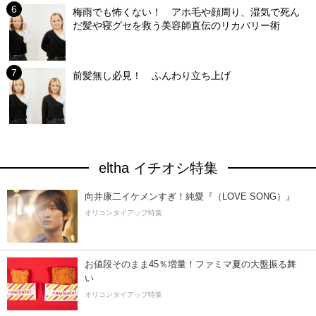
梅雨でも怖くない！ アホ毛や顔周り、湿気で死ん
だ髪や寝グセを救う美容師直伝のリカバリー術
前髪無し必見！ ふんわり立ち上げ
eltha イチオシ特集
向井康二イケメンすぎ！純愛『（LOVE SONG）』
オリコンタイアップ特集
お値段そのまま45％増量！ファミマ夏の大盤振る舞
い
オリコンタイアップ特集