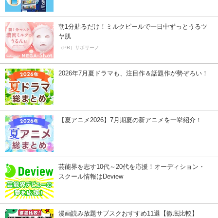
朝1分貼るだけ！ミルクピールで一日中ずっとうるツ
ヤ肌
（PR）サボリーノ
2026年7月夏ドラマも、注目作＆話題作が勢ぞろい！
【夏アニメ2026】7月期夏の新アニメを一挙紹介！
芸能界を志す10代～20代を応援！オーディション・
スクール情報はDeview
漫画読み放題サブスクおすすめ11選【徹底比較】