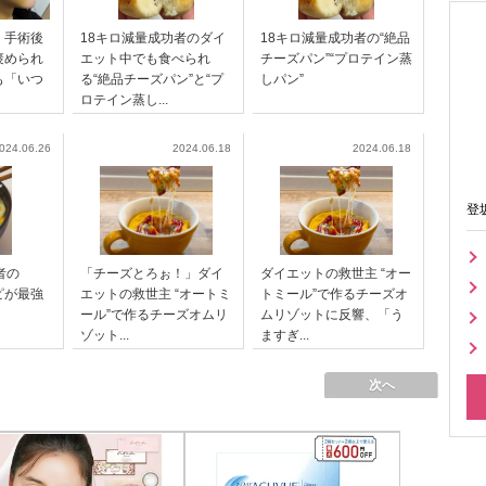
、手術後
18キロ減量成功者のダイ
18キロ減量成功者の“絶品
褒められ
エット中でも食べられ
チーズパン”“プロテイン蒸
も「いつ
る“絶品チーズパン”と“プ
しパン”
ロテイン蒸し...
024.06.26
2024.06.18
2024.06.18
登
者の
「チーズとろぉ！」ダイ
ダイエットの救世主 “オー
ピが最強
エットの救世主 “オートミ
トミール”で作るチーズオ
ール”で作るチーズオムリ
ムリゾットに反響、「う
ゾット...
ますぎ...
次へ