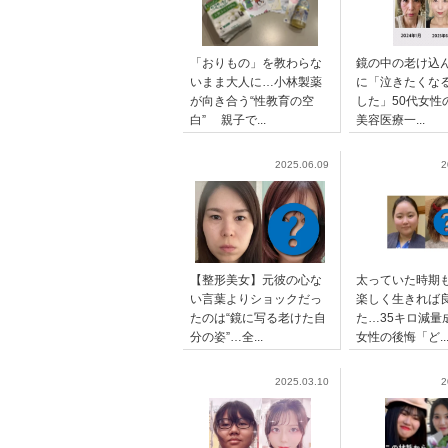
「おりもの」を教わらな
鏡の中の老け込
いまま大人に…小林製薬
に「泣きたくな
が向き合う“性教育の空
した」50代女性
白” 親子で...
美容医療一...
2025.06.09
2
【整形美女】元彼の心な
太っていた時期
い言葉よりショックだっ
楽しく生きれば
たのは“鏡に写る老けた自
た…35キロ減量
分の姿”…全...
女性の後悔「ど..
2025.03.10
2