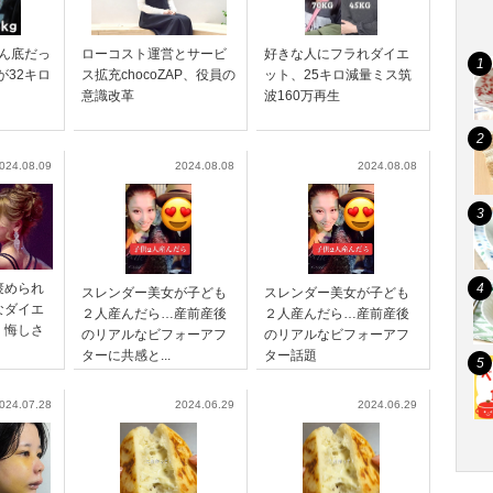
どん底だっ
ローコスト運営とサービ
好きな人にフラれダイエ
が32キロ
ス拡充chocoZAP、役員の
ット、25キロ減量ミス筑
意識改革
波160万再生
024.08.09
2024.08.08
2024.08.08
褒められ
スレンダー美女が子ども
スレンダー美女が子ども
なダイエ
２人産んだら…産前産後
２人産んだら…産前産後
、悔しさ
のリアルなビフォーアフ
のリアルなビフォーアフ
ターに共感と...
ター話題
024.07.28
2024.06.29
2024.06.29