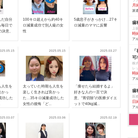
ラ
月給
派遣
んだ自分
100キロ超えから約40キ
5歳息子がきっかけ…27キ
歯
る毎日で
ロ減量成功で別人級の女
ロ減量のママに反響
上
の決意、
性
時給
アル
「
025.05.15
2025.05.15
2025.03.27
可
株
レ
時給
アル
も人生を
太っていた時期も人生を
「痩せたら結婚するよ」
歯
良かっ
楽しく生きれば良かっ
好きな人の一言で決
医
成功した
た…35キロ減量成功した
意、“胃切除”の医療ダイエ
日給
.
女性の後悔「ど...
ットで40kg減...
アル
025.03.07
2025.03.06
2025.02.19