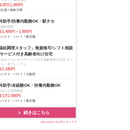
ンスタッド株式会社
28万1,000円
社員 / 神奈川県
科助手/扶養内勤務OK・駅チカ
荻歯科医院
1,400円～1,800円
バイト・パート / 東京都
福祉調理スタッフ」無資格可/シフト相談
/サービス付き高齢者向け住宅
式会社フォンタナ/サービス付き高齢者向け住宅 ヴィ
ッジ・泉プレミアム
1,180円
バイト・パート / 大阪府
科助手/未経験OK・扶養内勤務OK
療法人社団翔舞会
1万2,000円
バイト・パート / 東京都
続きはこちら
sponsored by 求人ボックス