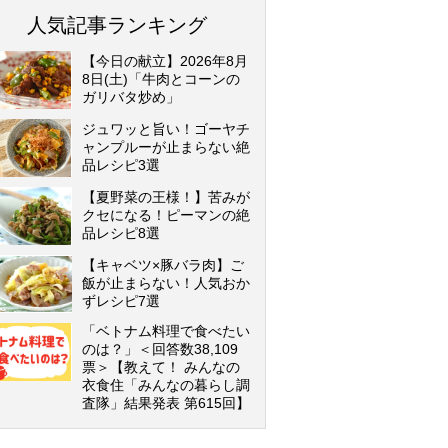
人気記事ランキング
【今日の献立】2026年8月
8日(土)「牛肉とコーンの
ガリバタ炒め」
ジュワッと旨い！ゴーヤチ
ャンプルーが止まらない絶
品レシピ3選
【夏野菜の王様！】苦みが
クセになる！ピーマンの絶
品レシピ8選
【キャベツ×豚バラ肉】ご
飯が止まらない！人気おか
ずレシピ7選
「ベトナム料理で食べたい
のは？」＜回答数38,109
票＞【教えて！ みんなの
衣食住「みんなの暮らし調
査隊」結果発表 第615回】