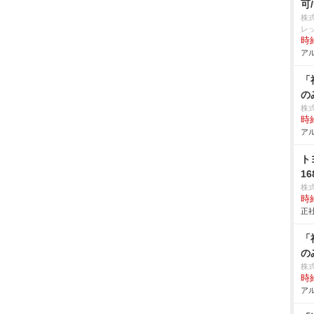
可
株
レ
時給
アル
「
の
株
時給
アル
ト
16
株
時給
正社
「
の
株
時給
アル