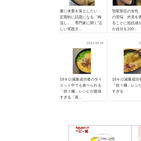
夏に体重を落としたい…
顎変形症の女性
定期的に話題になる「梅
の苦悩 外見を
流し」、専門家に聞く“正
ることに抵抗感
しい実践方...
か自分を100...
2024.06.26
2
18キロ減量成功者のダイ
18キロ減量成功
エット中でも食べられる
「担々麺」レシ
「担々麺」レシピが最強
すぎる
すぎる「夜...