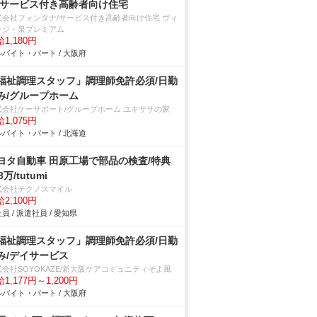
/サービス付き高齢者向け住宅
式会社フォンタナ/サービス付き高齢者向け住宅 ヴィ
ッジ・泉プレミアム
1,180円
バイト・パート / 大阪府
福祉調理スタッフ」調理師免許必須/日勤
み/グループホーム
式会社ケーサポート/グループホーム ユキササの家
1,075円
バイト・パート / 北海道
ヨタ自動車 田原工場で部品の検査/特典
8万/tutumi
式会社テクノスマイル
2,100円
員 / 派遣社員 / 愛知県
福祉調理スタッフ」調理師免許必須/日勤
み/デイサービス
式会社SOYOKAZE/新大阪ケアコミュニティそよ風
1,177円～1,200円
バイト・パート / 大阪府