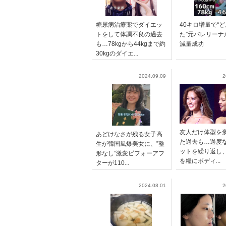
糖尿病治療薬でダイエッ
40キロ増量で“
トをして体調不良の過去
た”元バレリーナ
も…78kgから44kgまで約
減量成功
30kgのダイエ...
2024.09.09
2
友人だけ体型を
あどけなさが残る女子高
た過去も…過度
生が韓国風爆美女に、”整
ットを繰り返し
形なし”激変ビフォーアフ
を糧にボディ...
ターが110...
2024.08.01
2