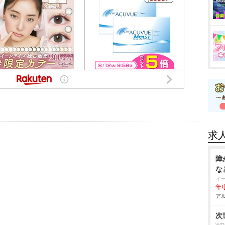
求
障
な
イ
年
アル
次