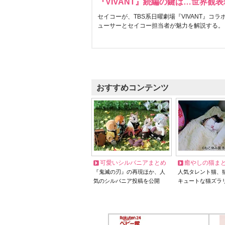
『VIVANT』続編の鍵は…世界観
セイコーが、TBS系日曜劇場『VIVANT』コ
ューサーとセイコー担当者が魅力を解説する。
おすすめコンテンツ
可愛いシルバニアまとめ
癒やしの猫ま
『鬼滅の刃』の再現ほか、人
人気タレント猫、
気のシルバニア投稿を公開
キュートな猫ズラ