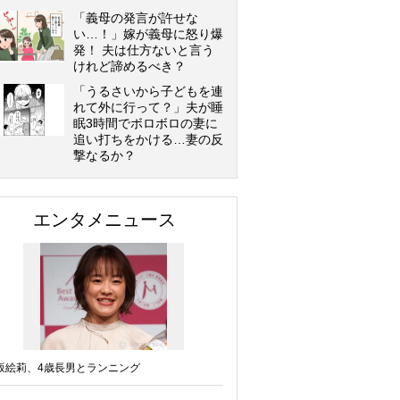
「義母の発言が許せな
い…！」嫁が義母に怒り爆
発！ 夫は仕方ないと言う
けれど諦めるべき？
「うるさいから子どもを連
れて外に行って？」夫が睡
眠3時間でボロボロの妻に
追い打ちをかける…妻の反
撃なるか？
エンタメニュース
坂絵莉、4歳長男とランニング