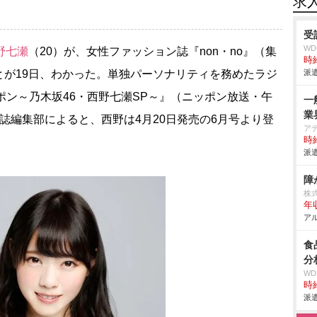
求
受
W
野七瀬
（20）が、女性ファッション誌『non・no』（集
時給
とが19日、わかった。単独パーソナリティを務めたラジ
派遣
ッポン～乃木坂46・西野七瀬SP～』（ニッポン放送・午
一
業
誌編集部によると、西野は4月20日発売の6月号より登
ア
時給
派遣
障
株
年
アル
食
分
W
時給
派遣