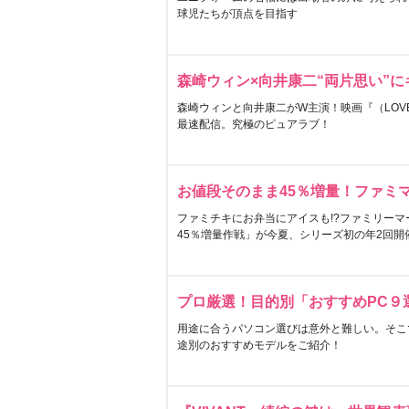
球児たちが頂点を目指す
森崎ウィン×向井康二“両片思い”
森崎ウィンと向井康二がW主演！映画『（LOVE S
最速配信。究極のピュアラブ！
お値段そのまま45％増量！ファミ
ファミチキにお弁当にアイスも!?ファミリーマ
45％増量作戦」が今夏、シリーズ初の年2回開
プロ厳選！目的別「おすすめPC９
用途に合うパソコン選びは意外と難しい。そこ
途別のおすすめモデルをご紹介！