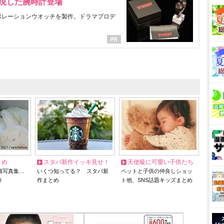
表現した腕時計登場
ラボレーションウオッチを製作。ドラマプロデ
とめ
スタバ新作イッキ見せ！
天使級に可愛い子供たち
猫写真集…
いくつ知ってる？ スタバ新
ペットと子供の仲良しショッ
リ
作まとめ
ト他、SNS話題キッズまとめ