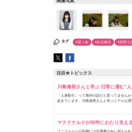
関連写真
タグ
#菜々緒
#白石麻衣
#西野七
注目★トピックス
川島海荷さんと学ぶ 日常に潜む“人
「人身取引」って海外の話だと思ってませんか
起きています。川島海荷さんと学ぶリアルな実
マクドナルドが40年にわたり支え
ユニフォームの右袖には出場者のみに与えられ