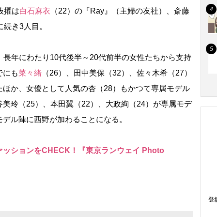
抜擢は
白石麻衣
（22）の『Ray』（主婦の友社）、斎藤
に続き3人目。
れ、長年にわたり10代後半～20代前半の女性たちから支持
でにも
菜々緒
（26）、田中美保（32）、佐々木希（27）
たほか、女優として人気の杏（28）もかつて専属モデル
美玲（25）、本田翼（22）、大政絢（24）が専属モデ
モデル陣に西野が加わることになる。
ションをCHECK！『東京ランウェイ Photo
登