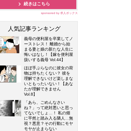
続きはこちら
sponsored by 求人ボックス
人気記事ランキング
義母の便利屋を卒業してノ
ーストレス！ 離婚から始
まる妻と娘の新たな人生に
悔いはなし！【嫁を便利屋
扱いする義母 Vol.44】
ほぼ手ぶらなのに彼女の荷
物は持ちたくない？ 彼を
理解できないけど楽しまな
いともったいない！【あな
たが理解できません
Vol.8】
「あら、ごめんなさい
ね？」って絶対悪いと思っ
てないでしょ…！ 私の畑
に平然と踏み入る隣人…無
視？悪意？その行動にモヤ
モヤが止まらない