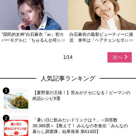
“国民的女神”白石麻衣『ar』初カ
白石麻衣の最新ビューティーに接
バーモデルに「ちゅるんと可...
近 来年は「ヘアチェンして...
2020.01.10
2019.12.26
1/14
次へ
人気記事ランキング
【夏野菜の王様！】苦みがクセになる！ピーマンの
絶品レシピ8選
「暑い日に飲みたいドリンクは？」＜回答数
38,386票＞【教えて！ みんなの衣食住「みんなの
暮らし調査隊」結果発表 第614回】