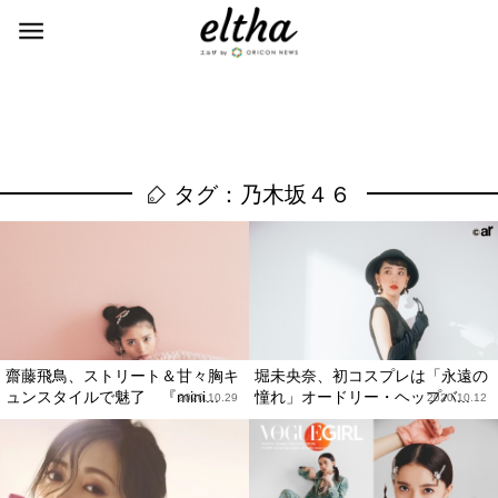
タグ：乃木坂４６
齋藤飛鳥、ストリート＆甘々胸キ
堀未央奈、初コスプレは「永遠の
ュンスタイルで魅了 『mini...
憧れ」オードリー・ヘップバ...
2020.10.29
2020.10.12