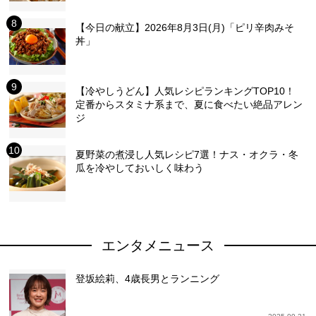
【今日の献立】2026年8月3日(月)「ピリ辛肉みそ
丼」
【冷やしうどん】人気レシピランキングTOP10！
定番からスタミナ系まで、夏に食べたい絶品アレン
ジ
夏野菜の煮浸し人気レシピ7選！ナス・オクラ・冬
瓜を冷やしておいしく味わう
エンタメニュース
登坂絵莉、4歳長男とランニング