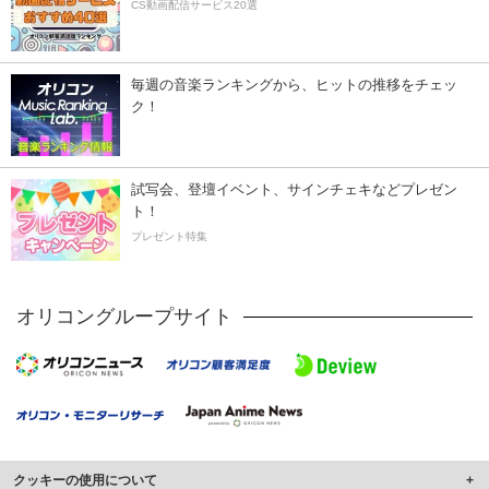
CS動画配信サービス20選
毎週の音楽ランキングから、ヒットの推移をチェッ
ク！
試写会、登壇イベント、サインチェキなどプレゼン
ト！
プレゼント特集
オリコングループサイト
クッキーの使用について