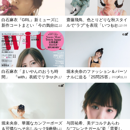
白石麻衣『GRL』新ミューズに
齋藤飛鳥、色とりどりな秋スタイ
新作コートまとい「今の気分に...
ルで“ラブ”を表現「いつもと...
2020.10.10
2020.10.08
白石麻衣「まいやんのおうち時
堀未央奈のファッション＆パーソ
間」 『with』表紙でリラック...
ナルに迫る「25問25答」 メ...
2020.09.17
2020.09.11
堀未央奈、華麗なカンフーポーズ
与田祐希、美デコルテあらわ
＆可憐なへそ出しルック5連発...
な“フレンチガール”姿「需要し
2020.08.11