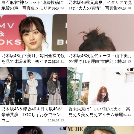
白石麻衣“神ショット”連続投稿に
乃木坂46秋元真夏、イタリアで見
絶賛の声 写真集メモリアル...
せた“大人の表情” 写真集か...
2020.02.24
2020.02.18
乃木坂46山下美月、毎日全裸で鏡
乃木坂46次世代エース・山下美月
を見て体調確認 初ビキニは...
の“愛される理由”大解剖 特...
2020.01.21
2020.01.15
乃木坂46＆欅坂46＆日向坂46が
堀未央奈は“コスパ服”の天才 高
豪華共演 TGCしずおかでラン
見え＆美女見えアイテム華麗...
2020.01.11
ウ...
2020.01.13