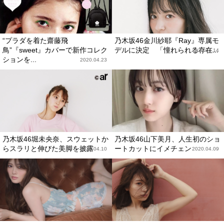
“プラダを着た齋藤飛
乃木坂46金川紗耶『Ray』専属モ
鳥”『sweet』カバーで新作コレク
デルに決定 「憧れられる存在...
2020.04.14
ションを...
2020.04.23
乃木坂46堀未央奈、スウェットか
乃木坂46山下美月、人生初のショ
らスラリと伸びた美脚を披露
ートカットにイメチェン
2020.04.10
2020.04.09