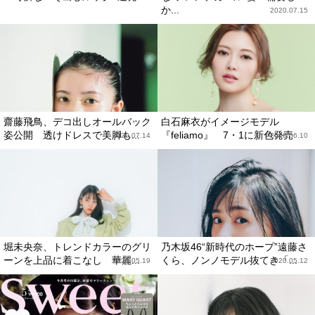
か...
2020.07.15
齋藤飛鳥、デコ出しオールバック
白石麻衣がイメージモデル
姿公開 透けドレスで美脚も...
『feliamo』 7・1に新色発売
2020.07.14
2020.06.10
堀未央奈、トレンドカラーのグリ
乃木坂46“新時代のホープ”遠藤さ
ーンを上品に着こなし 華麗...
くら、ノンノモデル抜てき「...
2020.05.19
2020.05.12