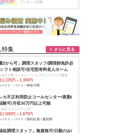
プレゼント特集
人特集
さらに見る
週2から可」調理スタッフ/調理師免許必
/シフト相談可/住宅型有料老人ホーム
式会社川島コーポレーション/サニーライフ鎌倉
1,225円～1,300円
バイト・パート / 神奈川県
レカ不正利用防止コールセンター/夜勤/
経験可/月収30万円以上可能
式会社ベルシステム24
1,500円～1,875円
バイト・パート / 契約社員 / 愛知県
福祉調理スタッフ」無資格可/日勤のみ/