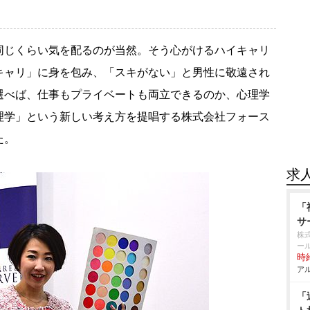
じくらい気を配るのが当然。そう心がけるハイキャリ
キャリ」に身を包み、「スキがない」と男性に敬遠され
選べば、仕事もプライベートも両立できるのか、心理学
理学」という新しい考え方を提唱する株式会社フォース
た。
求
「
サ
株
ー
時給
アル
「