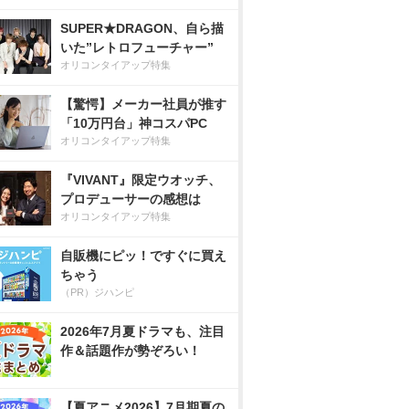
SUPER★DRAGON、自ら描
いた”レトロフューチャー”
オリコンタイアップ特集
【驚愕】メーカー社員が推す
「10万円台」神コスパPC
オリコンタイアップ特集
『VIVANT』限定ウオッチ、
プロデューサーの感想は
オリコンタイアップ特集
自販機にピッ！ですぐに買え
ちゃう
（PR）ジハンピ
2026年7月夏ドラマも、注目
作＆話題作が勢ぞろい！
【夏アニメ2026】7月期夏の