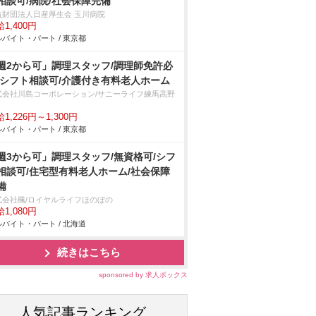
相談可/病院/社会保障完備
益財団法人日産厚生会 玉川病院
1,400円
バイト・パート / 東京都
週2から可」調理スタッフ/調理師免許必
/シフト相談可/介護付き有料老人ホーム
式会社川島コーポレーション/サニーライフ練馬高野
1,226円～1,300円
バイト・パート / 東京都
週3から可」調理スタッフ/無資格可/シフ
相談可/住宅型有料老人ホーム/社会保障
備
式会社楓/ロイヤルライフほのぼの
1,080円
バイト・パート / 北海道
続きはこちら
sponsored by 求人ボックス
人気記事ランキング