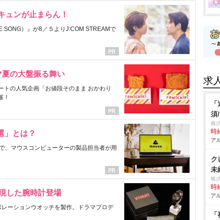
にキュンが止まらん！
ONG）』が8／５よりJ:COM STREAMで
マ夏の大盤振る舞い
求
ートの人気企画「お値段そのまま おかわり
催！
「
須
株
時給
選」とは？
アル
で、マウスコンピューターの製品担当者が用
ク
未
株
時給
表現した腕時計登場
アル
ラボレーションウオッチを製作。ドラマプロデ
「