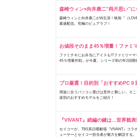
森崎ウィン×向井康二“両片思い”
森崎ウィンと向井康二がW主演！映画『（LOVE S
最速配信。究極のピュアラブ！
お値段そのまま45％増量！ファミ
ファミチキにお弁当にアイスも!?ファミリーマ
45％増量作戦」が今夏、シリーズ初の年2回開
プロ厳選！目的別「おすすめPC９
用途に合うパソコン選びは意外と難しい。そこ
途別のおすすめモデルをご紹介！
『VIVANT』続編の鍵は…世界観
セイコーが、TBS系日曜劇場『VIVANT』コ
ューサーとセイコー担当者が魅力を解説する。