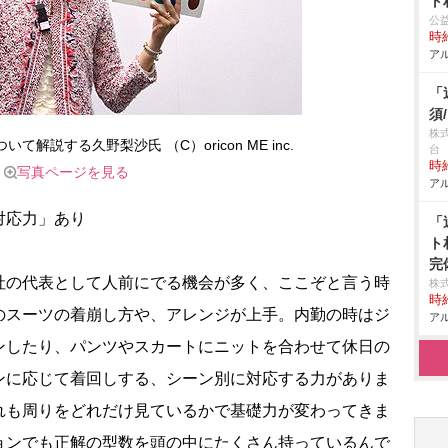
ト
公
時給
アル
「
須
株
解説する久野梨沙氏 （C）oricon ME inc.
台
時給
写真ページを見る
アル
対応力」あり
「
ト
完
の代表として人前にでる機会が多く、ここぞと言う時
株
時給
のスーツの着崩し方や、アレンジが上手。内勤の時はジ
アル
ンしたり、パンツやスカートにニットを合わせて休日の
ンに応じて着回しする、シーン別に対応する力がありま
れも周りをどれだけ見ているかで基礎力が変わってきま
ョンでも正解の型数を頭の中にたくさん持っているんで