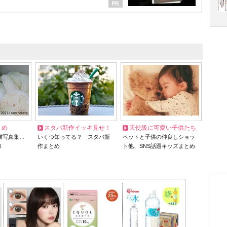
とめ
スタバ新作イッキ見せ！
天使級に可愛い子供たち
猫写真集…
いくつ知ってる？ スタバ新
ペットと子供の仲良しショッ
リ
作まとめ
ト他、SNS話題キッズまとめ