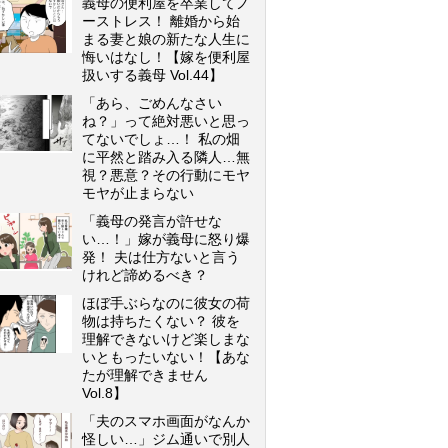
義母の便利屋を卒業してノ
ーストレス！ 離婚から始
まる妻と娘の新たな人生に
悔いはなし！【嫁を便利屋
扱いする義母 Vol.44】
「あら、ごめんなさい
ね？」って絶対悪いと思っ
てないでしょ…！ 私の畑
に平然と踏み入る隣人…無
視？悪意？その行動にモヤ
モヤが止まらない
「義母の発言が許せな
い…！」嫁が義母に怒り爆
発！ 夫は仕方ないと言う
けれど諦めるべき？
ほぼ手ぶらなのに彼女の荷
物は持ちたくない？ 彼を
理解できないけど楽しまな
いともったいない！【あな
たが理解できません
Vol.8】
「夫のスマホ画面がなんか
怪しい…」ジム通いで別人