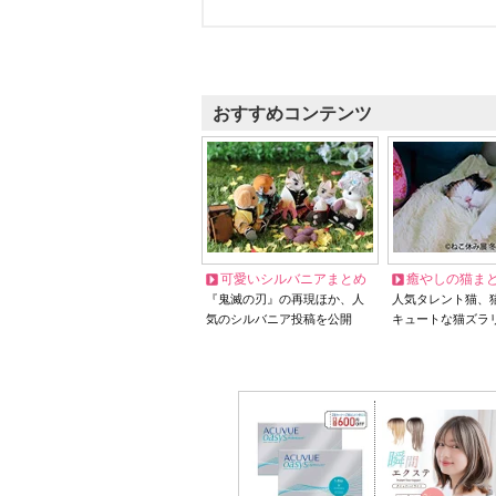
おすすめコンテンツ
可愛いシルバニアまとめ
癒やしの猫ま
『鬼滅の刃』の再現ほか、人
人気タレント猫、
気のシルバニア投稿を公開
キュートな猫ズラ