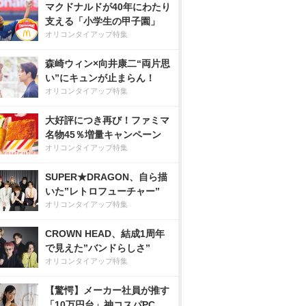
マクドナルドが40年にわたり
支える「小学生の甲子園」
オリコンタイアップ特集
森崎ウィン×向井康二“両片思
い”にキュンが止まらん！
オリコンタイアップ特集
大好評につき再び！ファミマ
名物45％増量キャンペーン
オリコンタイアップ特集
SUPER★DRAGON、自ら描
いた”レトロフューチャー”
オリコンタイアップ特集
CROWN HEAD、結成1周年
で見えた”バンドらしさ”
オリコンタイアップ特集
【驚愕】メーカー社員が推す
「10万円台」神コスパPC