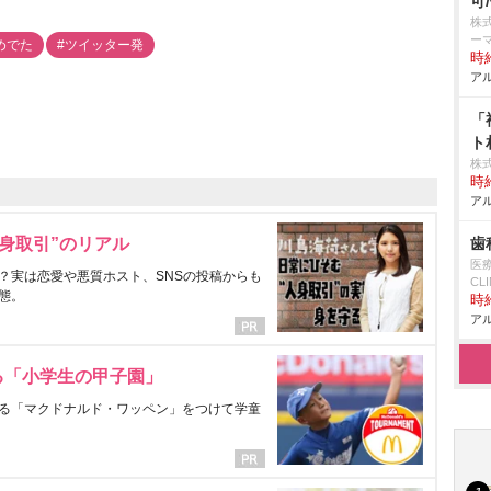
可
株
ー
めでた
#ツイッター発
時給
アル
「
ト
株
時給
アル
歯
身取引”のリアル
医療
？実は恋愛や悪質ホスト、SNSの投稿からも
CLI
態。
時給
アル
る「小学生の甲子園」
る「マクドナルド・ワッペン」をつけて学童