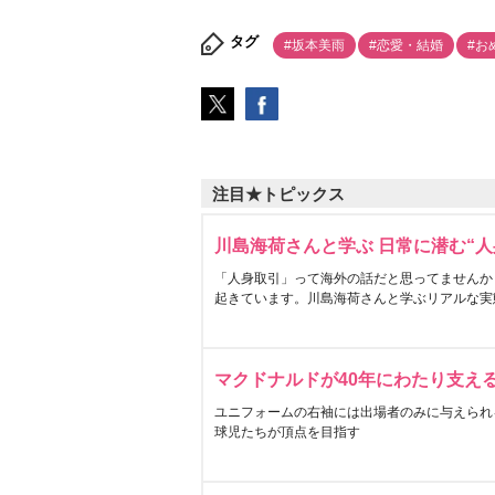
タグ
#坂本美雨
#恋愛・結婚
#お
注目★トピックス
川島海荷さんと学ぶ 日常に潜む“人
「人身取引」って海外の話だと思ってませんか
起きています。川島海荷さんと学ぶリアルな実
マクドナルドが40年にわたり支え
ユニフォームの右袖には出場者のみに与えられ
球児たちが頂点を目指す