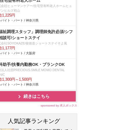
/住宅型有料老人ホーム
式会社ヒューマンケアー/住宅型有料老人ホームヒュ
マンヒルズ初山
1,225円
バイト・パート / 神奈川県
福祉調理スタッフ」調理師免許必須/シフ
相談可/ショートステイ
式会社SOYOKAZE/俊徳道ショートステイそよ風
1,177円
バイト・パート / 大阪府
科助手/扶養内勤務OK・ブランクOK
法人社団PRECIOUS.SMILE MOMO DENTAL
NIC
1,300円～1,500円
バイト・パート / 神奈川県
続きはこちら
sponsored by 求人ボックス
人気記事ランキング