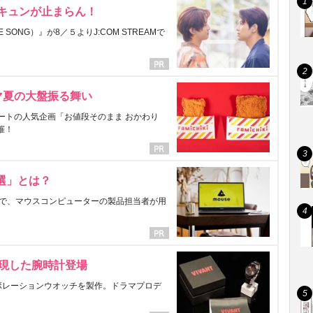
にキュンが止まらん！
ONG）』が8／５よりJ:COM STREAMで
マ夏の大盤振る舞い
ートの人気企画「お値段そのまま おかわり
催！
選」とは？
で、マウスコンピューターの製品担当者が用
表現した腕時計登場
ラボレーションウオッチを製作。ドラマプロデ