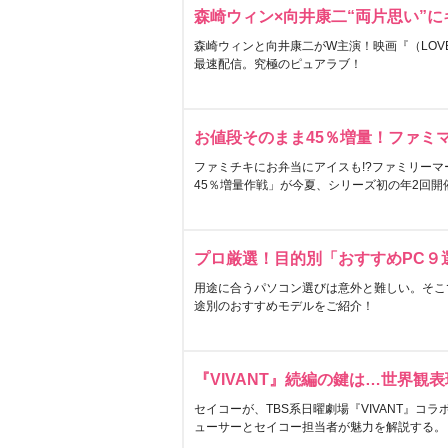
森崎ウィン×向井康二“両片思い”
森崎ウィンと向井康二がW主演！映画『（LOVE S
最速配信。究極のピュアラブ！
お値段そのまま45％増量！ファミ
ファミチキにお弁当にアイスも!?ファミリーマ
45％増量作戦」が今夏、シリーズ初の年2回開
プロ厳選！目的別「おすすめPC９
用途に合うパソコン選びは意外と難しい。そこ
途別のおすすめモデルをご紹介！
『VIVANT』続編の鍵は…世界観
セイコーが、TBS系日曜劇場『VIVANT』コ
ューサーとセイコー担当者が魅力を解説する。