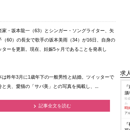
家・坂本龍一（63）とシンガー・ソングライター、矢
子（60）の長女で歌手の坂本美雨（34）が16日、自身の
ッターを更新。現在、妊娠5ヶ月であることを発表し
求
は昨年3月に1歳年下の一般男性と結婚。ツイッターで
分と夫、愛猫の「サバ美」との写真を掲載し、...
「
須
社
ム
記事全文を読む
時給
アル
「