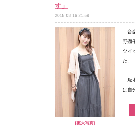
す」
2015-03-16 21:59
音楽
野顕
ツイ
た。
坂本
は自
[拡大写真]