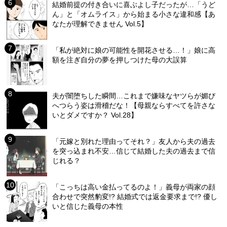
結婚前提の付き合いに喜ぶよし子だったが…「うど
ん」と「オムライス」から始まる小さな違和感【あ
なたが理解できません Vol.5】
「私が絶対に娘の可能性を開花させる…！」娘に高
額を注ぎ自分の夢を押しつけた母の大誤算
夫が闇堕ちした瞬間…これまで嫌味なヤツらが媚び
へつらう姿は滑稽だな！【母親ならすべてを許さな
いとダメですか？ Vol.28】
「元嫁と別れた理由ってそれ？」友人から夫の過去
を突っ込まれ不安…信じて結婚した夫の過去まで信
じれる？
「こっちは高い金払ってるのよ！」義母が両家の顔
合わせで突然豹変!? 結婚式では返金要求まで!? 優し
いと信じた義母の本性