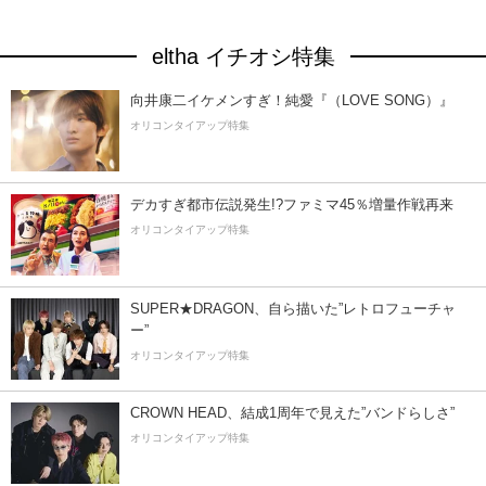
eltha イチオシ特集
向井康二イケメンすぎ！純愛『（LOVE SONG）』
オリコンタイアップ特集
デカすぎ都市伝説発生!?ファミマ45％増量作戦再来
オリコンタイアップ特集
SUPER★DRAGON、自ら描いた”レトロフューチャ
ー”
オリコンタイアップ特集
CROWN HEAD、結成1周年で見えた”バンドらしさ”
オリコンタイアップ特集