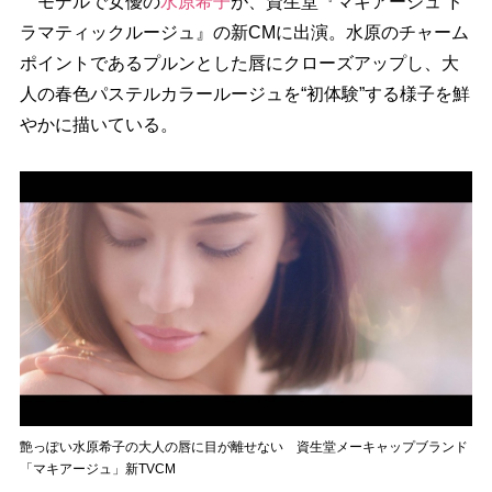
モデルで女優の
水原希子
が、資生堂『マキアージュ ド
ラマティックルージュ』の新CMに出演。水原のチャーム
ポイントであるプルンとした唇にクローズアップし、大
人の春色パステルカラールージュを“初体験”する様子を鮮
かに描いている。
艶っぽい水原希子の大人の唇に目が離せない 資生堂メーキャップブランド
「マキアージュ」新TVCM