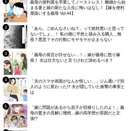
義母の便利屋を卒業してノーストレス！ 離婚から始
まる妻と娘の新たな人生に悔いはなし！【嫁を便利
屋扱いする義母 Vol.44】
「あら、ごめんなさいね？」って絶対悪いと思って
ないでしょ…！ 私の畑に平然と踏み入る隣人…無
視？悪意？その行動にモヤモヤが止まらない
「義母の発言が許せない…！」嫁が義母に怒り爆
発！ 夫は仕方ないと言うけれど諦めるべき？
「夫のスマホ画面がなんか怪しい…」ジム通いで別
人のように変わった!? 夫が隠していた衝撃の事実と
は
「嫁に問題があるから息子が目移りしたのよ！」義
母の驚きの見解に唖然…嫁の高学歴が原因だと主
張!?