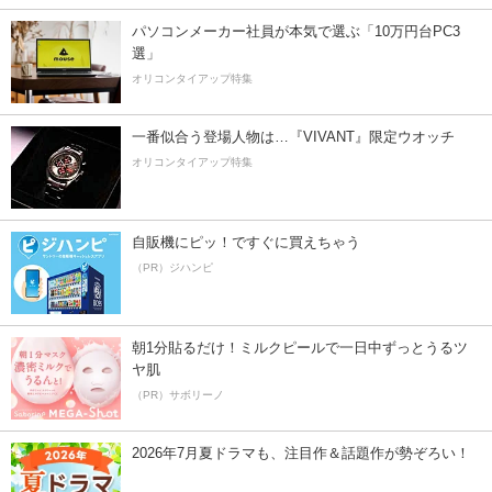
パソコンメーカー社員が本気で選ぶ「10万円台PC3
選」
オリコンタイアップ特集
一番似合う登場人物は…『VIVANT』限定ウオッチ
オリコンタイアップ特集
自販機にピッ！ですぐに買えちゃう
（PR）ジハンピ
朝1分貼るだけ！ミルクピールで一日中ずっとうるツ
ヤ肌
（PR）サボリーノ
2026年7月夏ドラマも、注目作＆話題作が勢ぞろい！