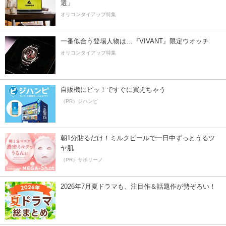
選」
オリコンタイアップ特集
一番似合う登場人物は…『VIVANT』限定ウオッチ
オリコンタイアップ特集
自販機にピッ！ですぐに買えちゃう
（PR）ジハンピ
朝1分貼るだけ！ミルクピールで一日中ずっとうるツ
ヤ肌
（PR）サボリーノ
2026年7月夏ドラマも、注目作＆話題作が勢ぞろい！