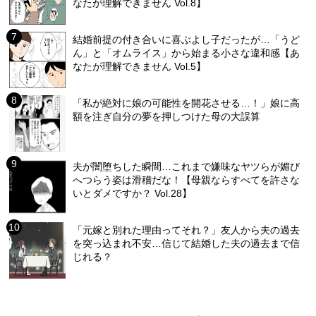
なたが理解できません Vol.8】
結婚前提の付き合いに喜ぶよし子だったが…「うど
ん」と「オムライス」から始まる小さな違和感【あ
なたが理解できません Vol.5】
「私が絶対に娘の可能性を開花させる…！」娘に高
額を注ぎ自分の夢を押しつけた母の大誤算
夫が闇堕ちした瞬間…これまで嫌味なヤツらが媚び
へつらう姿は滑稽だな！【母親ならすべてを許さな
いとダメですか？ Vol.28】
「元嫁と別れた理由ってそれ？」友人から夫の過去
を突っ込まれ不安…信じて結婚した夫の過去まで信
じれる？