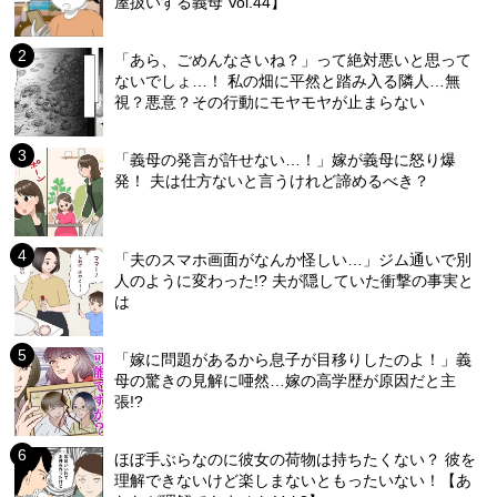
屋扱いする義母 Vol.44】
「あら、ごめんなさいね？」って絶対悪いと思って
ないでしょ…！ 私の畑に平然と踏み入る隣人…無
視？悪意？その行動にモヤモヤが止まらない
「義母の発言が許せない…！」嫁が義母に怒り爆
発！ 夫は仕方ないと言うけれど諦めるべき？
「夫のスマホ画面がなんか怪しい…」ジム通いで別
人のように変わった!? 夫が隠していた衝撃の事実と
は
「嫁に問題があるから息子が目移りしたのよ！」義
母の驚きの見解に唖然…嫁の高学歴が原因だと主
張!?
ほぼ手ぶらなのに彼女の荷物は持ちたくない？ 彼を
理解できないけど楽しまないともったいない！【あ