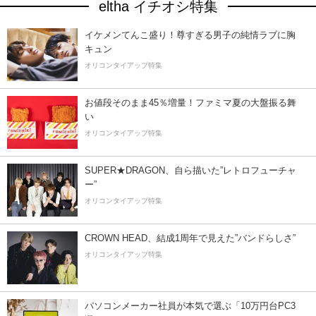
eltha イチオシ特集
イケメンてんこ盛り！尊すぎる男子の純情ラブに胸
キュン
オリコンタイアップ特集
お値段そのまま45％増量！ファミマ夏の大盤振る舞
い
オリコンタイアップ特集
SUPER★DRAGON、自ら描いた”レトロフューチャ
ー”
オリコンタイアップ特集
CROWN HEAD、結成1周年で見えた”バンドらしさ”
オリコンタイアップ特集
パソコンメーカー社員が本気で選ぶ「10万円台PC3