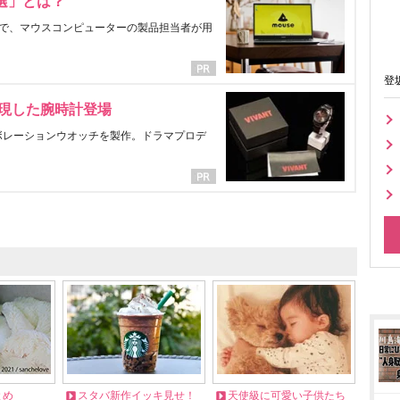
選」とは？
で、マウスコンピューターの製品担当者が用
登
表現した腕時計登場
ラボレーションウオッチを製作。ドラマプロデ
とめ
スタバ新作イッキ見せ！
天使級に可愛い子供たち