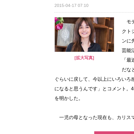
2015-04-17 07:10
モデ
クト
ンに
芸能
[拡大写真]
「最
だな
ぐらいに戻して、今以上にいろいろ
になると思うんです」とコメント。
を明かした。
一児の母となった現在も、カリスマと