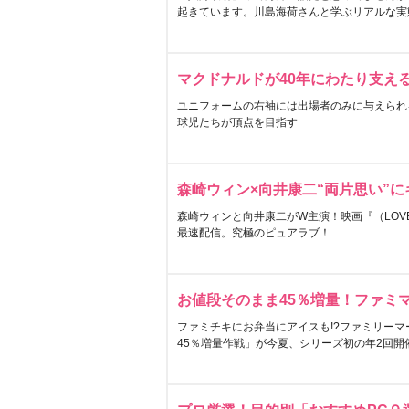
起きています。川島海荷さんと学ぶリアルな実
マクドナルドが40年にわたり支え
ユニフォームの右袖には出場者のみに与えられ
球児たちが頂点を目指す
森崎ウィン×向井康二“両片思い”
森崎ウィンと向井康二がW主演！映画『（LOVE S
最速配信。究極のピュアラブ！
お値段そのまま45％増量！ファミ
ファミチキにお弁当にアイスも!?ファミリーマ
45％増量作戦」が今夏、シリーズ初の年2回開