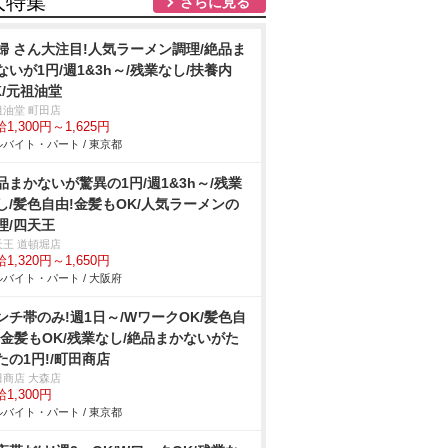
人特集
さらに見る
婦 さん大注目!人気ラーメン調理/絶品ま
ないが1円/週1&3h～/残業なし/扶養内
K/元祖油堂
祖油堂 町田店
1,300円～1,625円
バイト・パート / 東京都
品まかないが驚異の1円/週1&3h～/残業
し/髪色自由!金髪もOK/人気ラーメンの
理/四天王
天王 道頓堀店
1,320円～1,650円
バイト・パート / 大阪府
ンチ帯のみ!週1日～/WワークOK/髪色自
!金髪もOK/残業なし/絶品まかないがた
たの1円!/町田商店
田商店 大森店
1,300円
バイト・パート / 東京都