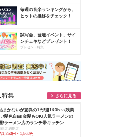
毎週の音楽ランキングから、
ヒットの推移をチェック！
試写会、登壇イベント、サイ
ンチェキなどプレゼント！
プレゼント特集
人特集
さらに見る
品まかないが驚異の1円/週1&3h～/残業
し/髪色自由!金髪もOK/人気ラーメンの
理/ラーメン店のランチ帯キッチン
田商店 綱島店
1,250円～1,563円