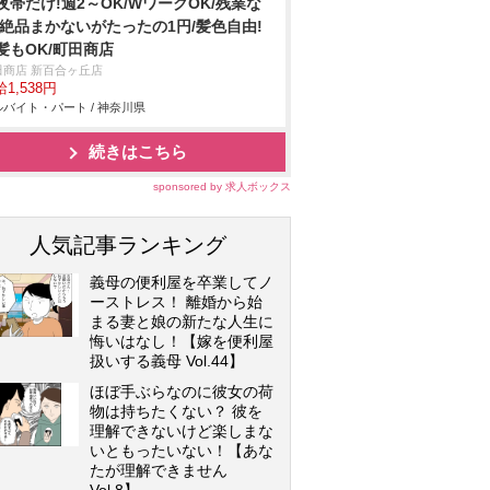
夜帯だけ!週2～OK/WワークOK/残業な
/絶品まかないがたったの1円/髪色自由!
髪もOK/町田商店
田商店 新百合ヶ丘店
1,538円
バイト・パート / 神奈川県
続きはこちら
sponsored by 求人ボックス
人気記事ランキング
義母の便利屋を卒業してノ
ーストレス！ 離婚から始
まる妻と娘の新たな人生に
悔いはなし！【嫁を便利屋
扱いする義母 Vol.44】
ほぼ手ぶらなのに彼女の荷
物は持ちたくない？ 彼を
理解できないけど楽しまな
いともったいない！【あな
たが理解できません