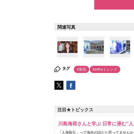
関連写真
タグ
#梨花
#elthaトレンド
注目★トピックス
川島海荷さんと学ぶ 日常に潜む“人
「人身取引」って海外の話だと思ってませんか