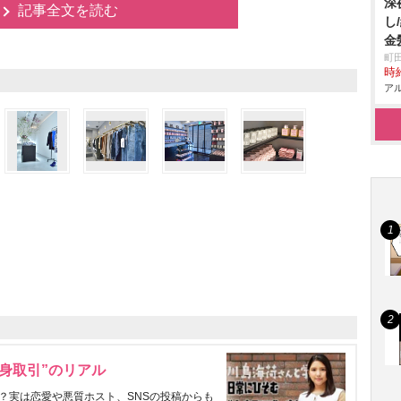
深
記事全文を読む
し
金
町
時給
アル
身取引”のリアル
？実は恋愛や悪質ホスト、SNSの投稿からも