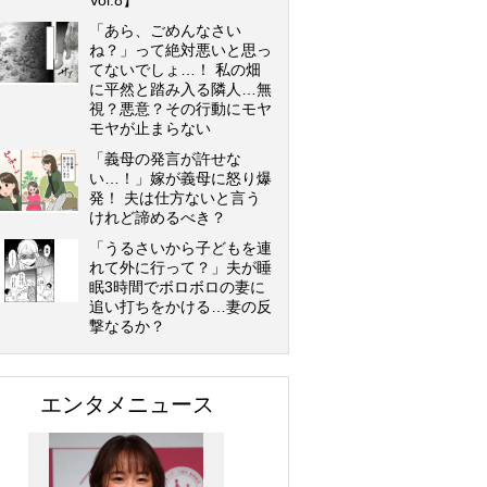
Vol.8】
「あら、ごめんなさい
ね？」って絶対悪いと思っ
てないでしょ…！ 私の畑
に平然と踏み入る隣人…無
視？悪意？その行動にモヤ
モヤが止まらない
「義母の発言が許せな
い…！」嫁が義母に怒り爆
発！ 夫は仕方ないと言う
けれど諦めるべき？
「うるさいから子どもを連
れて外に行って？」夫が睡
眠3時間でボロボロの妻に
追い打ちをかける…妻の反
撃なるか？
エンタメニュース