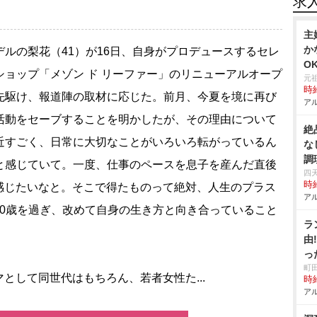
求
主
か
ルの梨花（41）が16日、自身がプロデュースするセレ
O
ショップ「メゾン ド リーファー」のリニューアルオープ
元
時給
先駆け、報道陣の取材に応じた。前月、今夏を境に再び
アル
活動をセーブすることを明かしたが、その理由について
絶
近すごく、日常に大切なことがいろいろ転がっているん
な
調
と感じていて。一度、仕事のペースを息子を産んだ直後
四
時給
感じたいなと。そこで得たものって絶対、人生のプラス
アル
40歳を過ぎ、改めて自身の生き方と向き合っていること
ラ
由
っ
町
して同世代はもちろん、若者女性た...
時給
アル