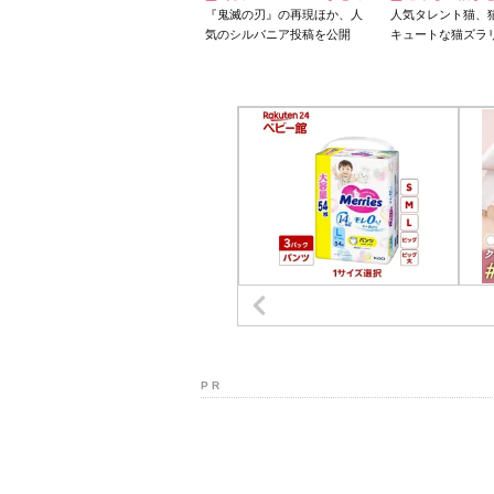
『鬼滅の刃』の再現ほか、人
人気タレント猫、
気のシルバニア投稿を公開
キュートな猫ズラ
P R