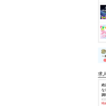
求
絶
な
調
町
時給