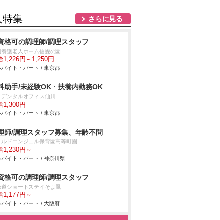
人特集
さらに見る
資格可の調理師/調理スタッフ
別養護老人ホーム信愛の園
1,226円～1,250円
バイト・パート / 東京都
科助手/未経験OK・扶養内勤務OK
村デンタルオフィス仙川
1,300円
バイト・パート / 東京都
理師/調理スタッフ募集、年齢不問
クルドエンジェル保育園高等町園
1,230円～
バイト・パート / 神奈川県
資格可の調理師/調理スタッフ
徳道ショートステイそよ風
1,177円～
バイト・パート / 大阪府