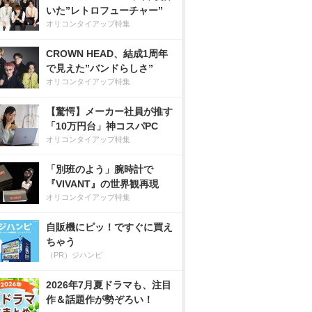
いた”レトロフューチャー”
オリコンタイアップ特集
CROWN HEAD、結成1周年
で見えた”バンドらしさ”
オリコンタイアップ特集
【驚愕】メーカー社員が推す
「10万円台」神コスパPC
オリコンタイアップ特集
「別班のよう」腕時計で
『VIVANT』の世界観再現
オリコンタイアップ特集
自販機にピッ！ですぐに買え
ちゃう
（PR）ジハンピ
2026年7月夏ドラマも、注目
作＆話題作が勢ぞろい！