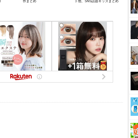
リ
作まとめ
ト他、SNS話題キッズまとめ