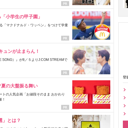
る「小学生の甲子園」
る「マクドナルド・ワッペン」をつけて学童
にキュンが止まらん！
ONG）』が8／５よりJ:COM STREAMで
登
マ夏の大盤振る舞い
ートの人気企画「お値段そのまま おかわり
催！
選」とは？