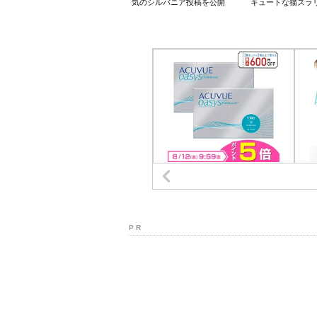
気のシルバニア投稿を公開
キュートな猫ズラ
P R