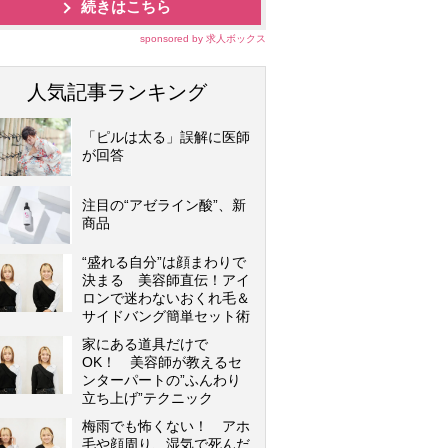
続きはこちら
sponsored by 求人ボックス
人気記事ランキング
「ピルは太る」誤解に医師
が回答
注目の“アゼライン酸”、新
商品
“盛れる自分”は顔まわりで
決まる 美容師直伝！アイ
ロンで迷わないおくれ毛＆
サイドバング簡単セット術
家にある道具だけで
OK！ 美容師が教えるセ
ンターパートの”ふんわり
立ち上げ”テクニック
梅雨でも怖くない！ アホ
毛や顔周り、湿気で死んだ