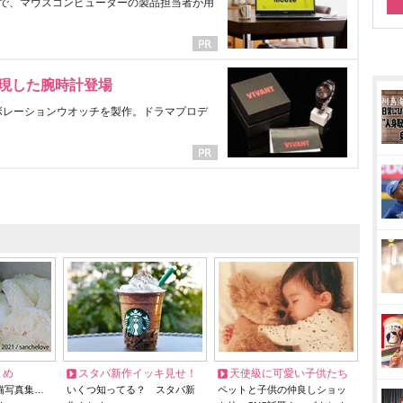
で、マウスコンピューターの製品担当者が用
表現した腕時計登場
ラボレーションウオッチを製作。ドラマプロデ
とめ
スタバ新作イッキ見せ！
天使級に可愛い子供たち
猫写真集…
いくつ知ってる？ スタバ新
ペットと子供の仲良しショッ