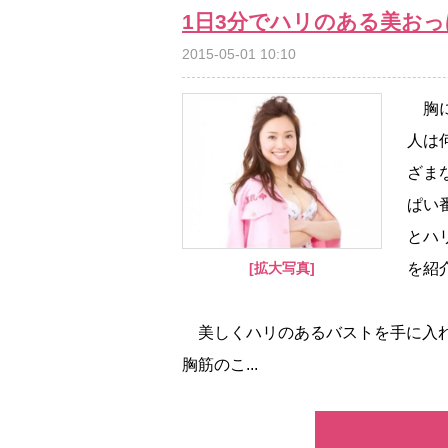
1日3分でハリのある美お
2015-05-01 10:10
胸に
人は
ざま
ぱい
とハ
を紹
[拡大写真]
美しくハリのあるバストを手に入れ
胸筋のこ...