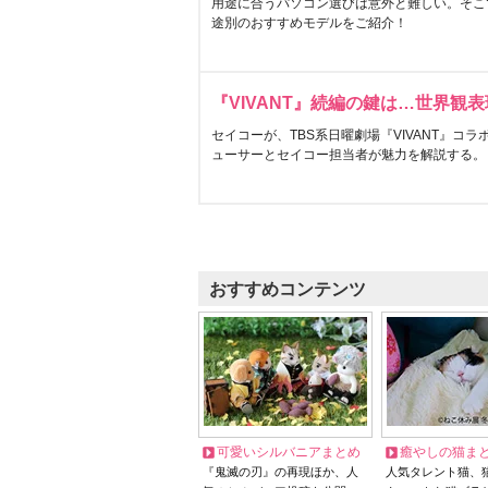
用途に合うパソコン選びは意外と難しい。そこ
途別のおすすめモデルをご紹介！
『VIVANT』続編の鍵は…世界観
セイコーが、TBS系日曜劇場『VIVANT』コ
ューサーとセイコー担当者が魅力を解説する。
おすすめコンテンツ
可愛いシルバニアまとめ
癒やしの猫ま
『鬼滅の刃』の再現ほか、人
人気タレント猫、