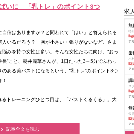
っぱいに 「乳トレ」のポイント3つ
求
無
特
自信はありますか？と問われて「はい」と答えられる
時給
何人いるだろう？ 胸が小さい・張りがないなど、さま
アル
な悩みを持つ女性は多い。そんな女性たちに向け、“おっ
歯
木
番長”こと、朝井麗華さんが、1日たった3～5分でふわっ
時給
アル
リのある美バストになるという、“乳トレ”のポイント3つ
介！
調
ス
時給
アル
るトレーニングひとつ目は、「バストくるくる」。大
無
俊
時給
アル
記事全文を読む