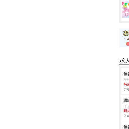
求
無
か
時給
アル
調
ぱ
時給
アル
無