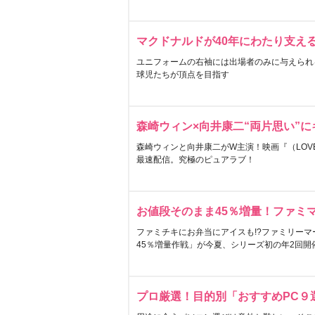
マクドナルドが40年にわたり支え
ユニフォームの右袖には出場者のみに与えられ
球児たちが頂点を目指す
森崎ウィン×向井康二“両片思い”
森崎ウィンと向井康二がW主演！映画『（LOVE S
最速配信。究極のピュアラブ！
お値段そのまま45％増量！ファミ
ファミチキにお弁当にアイスも!?ファミリーマ
45％増量作戦」が今夏、シリーズ初の年2回開
プロ厳選！目的別「おすすめPC９