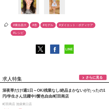
#東出昌大
#杏
#モデル
#ダイエット・ボディケア
#レシピ
さらに見る
求人特集
深夜帯だけ!週1日～OK/残業なし/絶品まかないがたったの1
円/学生さん活躍中!/髪色自由/町田商店
町田商店 池袋東口店