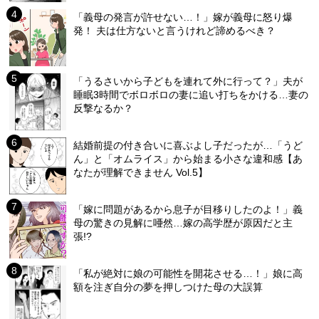
「義母の発言が許せない…！」嫁が義母に怒り爆
発！ 夫は仕方ないと言うけれど諦めるべき？
「うるさいから子どもを連れて外に行って？」夫が
睡眠3時間でボロボロの妻に追い打ちをかける…妻の
反撃なるか？
結婚前提の付き合いに喜ぶよし子だったが…「うど
ん」と「オムライス」から始まる小さな違和感【あ
なたが理解できません Vol.5】
「嫁に問題があるから息子が目移りしたのよ！」義
母の驚きの見解に唖然…嫁の高学歴が原因だと主
張!?
「私が絶対に娘の可能性を開花させる…！」娘に高
額を注ぎ自分の夢を押しつけた母の大誤算