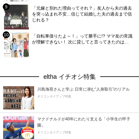
「元嫁と別れた理由ってそれ？」友人から夫の過去
を突っ込まれ不安…信じて結婚した夫の過去まで信
じれる？
「自転車借りたよ～！」って勝手に!? ママ友の常識
が理解できない！ 次に貸してと言ってきたのは…
eltha イチオシ特集
川島海荷さんと学ぶ 日常に潜む“人身取引”のリアル
オリコンタイアップ特集
マクドナルドが40年にわたり支える「小学生の甲子
園」
オリコンタイアップ特集