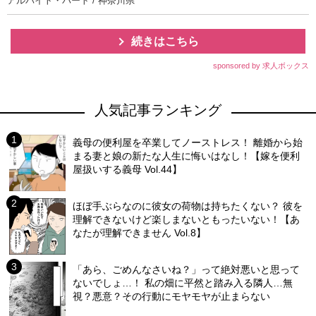
アルバイト・パート / 神奈川県
続きはこちら
sponsored by 求人ボックス
人気記事ランキング
義母の便利屋を卒業してノーストレス！ 離婚から始
まる妻と娘の新たな人生に悔いはなし！【嫁を便利
屋扱いする義母 Vol.44】
ほぼ手ぶらなのに彼女の荷物は持ちたくない？ 彼を
理解できないけど楽しまないともったいない！【あ
なたが理解できません Vol.8】
「あら、ごめんなさいね？」って絶対悪いと思って
ないでしょ…！ 私の畑に平然と踏み入る隣人…無
視？悪意？その行動にモヤモヤが止まらない