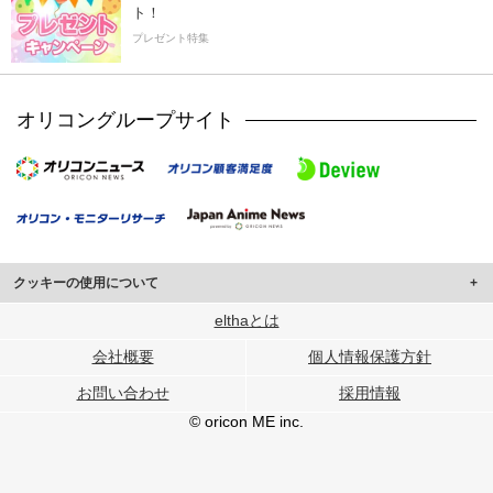
ト！
プレゼント特集
オリコングループサイト
クッキーの使用について
このサイトでは Cookie を使用して、ユーザーに合わせたコンテンツや広告の
elthaとは
表示、ソーシャル メディア機能の提供、広告の表示回数やクリック数の測定を
会社概要
個人情報保護方針
行っています。
また、ユーザーによるサイトの利用状況についても情報を収集し、ソーシャル
お問い合わせ
採用情報
メディアや広告配信、データ解析の各パートナーに提供しています。
各パートナーは、この情報とユーザーが各パートナーに提供した他の情報や、
© oricon ME inc.
ユーザーが各パートナーのサービスを使用したときに収集した他の情報を組み
合わせて使用することがあります。