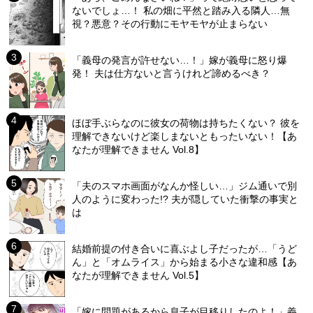
ないでしょ…！ 私の畑に平然と踏み入る隣人…無
視？悪意？その行動にモヤモヤが止まらない
「義母の発言が許せない…！」嫁が義母に怒り爆
発！ 夫は仕方ないと言うけれど諦めるべき？
ほぼ手ぶらなのに彼女の荷物は持ちたくない？ 彼を
理解できないけど楽しまないともったいない！【あ
なたが理解できません Vol.8】
「夫のスマホ画面がなんか怪しい…」ジム通いで別
人のように変わった!? 夫が隠していた衝撃の事実と
は
結婚前提の付き合いに喜ぶよし子だったが…「うど
ん」と「オムライス」から始まる小さな違和感【あ
なたが理解できません Vol.5】
「嫁に問題があるから息子が目移りしたのよ！」義