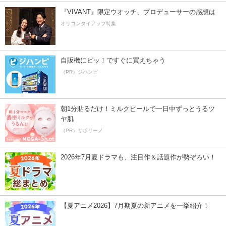
『VIVANT』限定ウオッチ、プロデューサーの感想は
オリコンタイアップ特集
自販機にピッ！ですぐに買えちゃう
（PR）ジハンピ
朝1分貼るだけ！ミルクピールで一日中ずっとうるツ
ヤ肌
（PR）サボリーノ
2026年7月夏ドラマも、注目作＆話題作が勢ぞろい！
【夏アニメ2026】7月期夏の新アニメを一挙紹介！