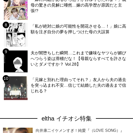
母の驚きの見解に唖然…嫁の高学歴が原因だと主
張!?
「私が絶対に娘の可能性を開花させる…！」娘に高
額を注ぎ自分の夢を押しつけた母の大誤算
夫が闇堕ちした瞬間…これまで嫌味なヤツらが媚び
へつらう姿は滑稽だな！【母親ならすべてを許さな
いとダメですか？ Vol.28】
「元嫁と別れた理由ってそれ？」友人から夫の過去
を突っ込まれ不安…信じて結婚した夫の過去まで信
じれる？
eltha イチオシ特集
向井康二イケメンすぎ！純愛『（LOVE SONG）』