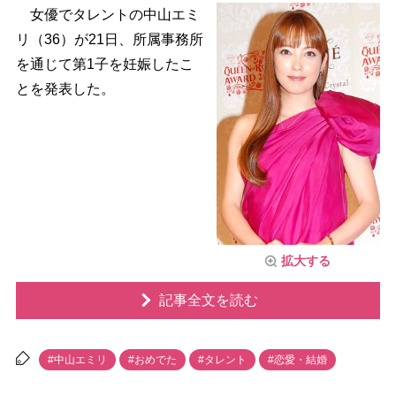
女優でタレントの中山エミ
リ（36）が21日、所属事務所
を通じて第1子を妊娠したこ
とを発表した。
拡大する
記事全文を読む
#中山エミリ
#おめでた
#タレント
#恋愛・結婚